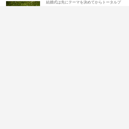
結婚式は先にテーマを決めてからトータルプ
ロデュースするのが成功のカギ！
全国ウェディングプラ
結婚式・基礎知識
ンナー協議会
テーマウェディングでふたりらしく結婚式を
プロデュース