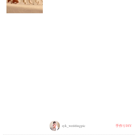
段
取
り
P
L
A
C
手作りDIY
syk_weddingpic
O
L
E