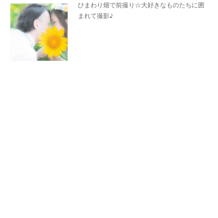
&
ひまわり畑で前撮り☆大好きなものたちに囲
D
まれて撮影♪
R
E
S
S
Y
公
式
サ
イ
ト
▶