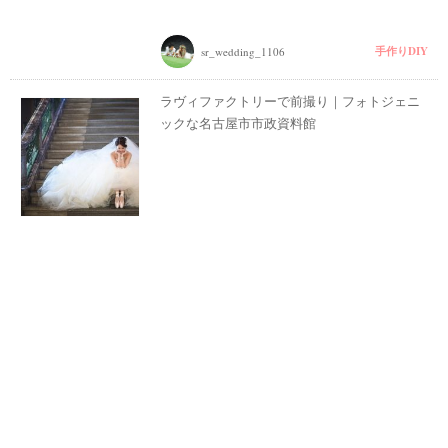
#
プ
ウ
レ
手作りDIY
sr_wedding_1106
エ
花
嫁
デ
ラヴィファクトリーで前撮り｜フォトジェニ
#
ィ
ックな名古屋市市政資料館
卒
ン
花
グ
#
ア
ウ
ェ
イ
ル
カ
テ
ム
ス
ム
ペ
ー
ス
#
プ
チ
ギ
フ
ト