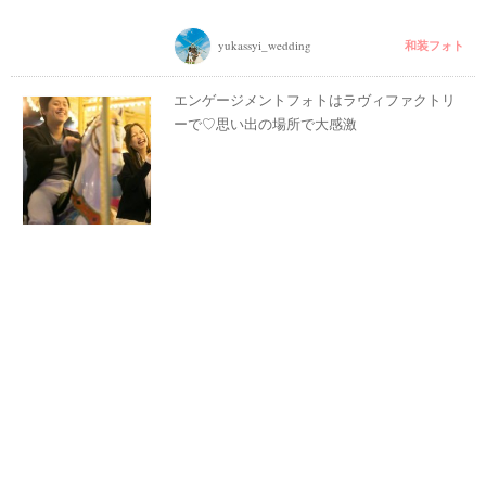
和装フォト
yukassyi_wedding
最
プ
プ
新
ラ
ラ
エンゲージメントフォトはラヴィファクトリ
ド
ン
ン
レ
ナ
ナ
ーで♡思い出の場所で大感激
ス
ー
ー
記
ラ
レ
事
ン
ポ
を
キ
を
c
ン
見
h
グ
る
e
c
k