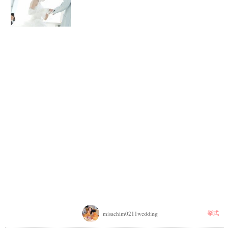
ウ
ェ
デ
ィ
ン
グ
フ
ォ
ト
挙式
misachim0211wedding