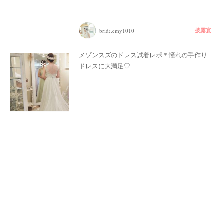
披露宴
bride.emy1010
メゾンスズのドレス試着レポ＊憧れの手作り
ドレスに大満足♡
試