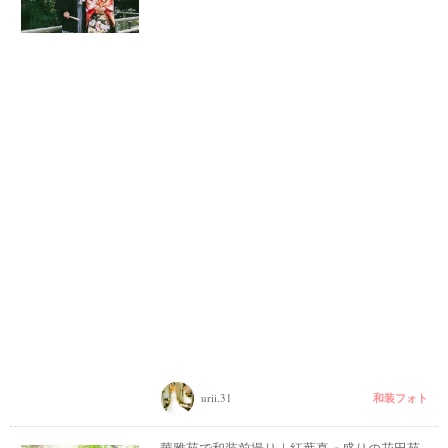
和装フォト
urii.31
華雅苑で和装前撮り｜紅葉真っ盛りの花田苑