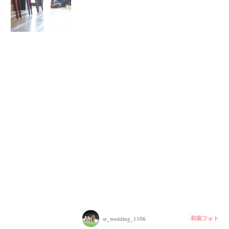
結
婚
式
当
日
和装フォト
sr_wedding_1106