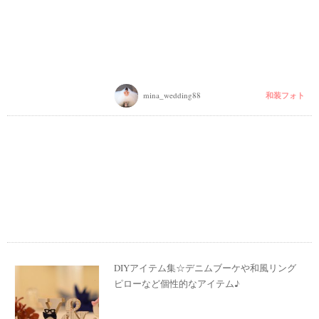
#
沖
縄
#
ビ
ー
チ
和装フォト
mina_wedding88
フ
ォ
ト
結
DIYアイテム集☆デニムブーケや和風リング
婚
ピローなど個性的なアイテム♪
の