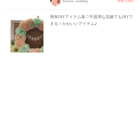
手作りDIY
hiroron_wedding
簡単DIYアイテム集♡不器用な花嫁でもDIYで
きる！かわいいアイテム♪