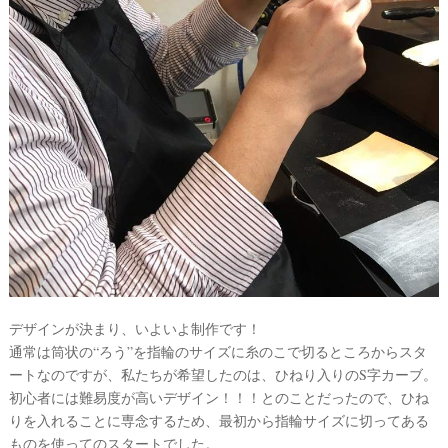
#
沖
縄
#
ビ
ー
チ
フ
ォ
ト
デザインが決まり、いよいよ制作です！
通常は筒状の“ろう”を指輪のサイズに糸のこで切るところからスタ
結
ートなのですが、私たちが希望したのは、ひねり入りのS字カーブ。
婚
初心者には難易度が高いデザイン！！！とのことだったので、ひね
りを入れることに専念するため、最初から指輪サイズに切ってある
の
ものを使ってのスタートでした。