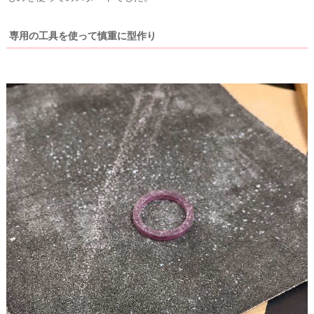
段
取
専用の工具を使って慎重に型作り
り
P
L
A
C
O
L
E