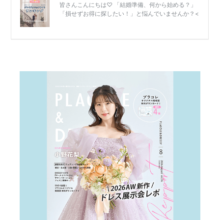
結
婚
式
当
日