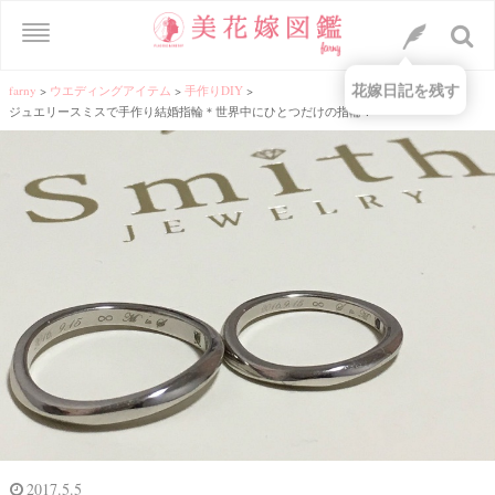
花嫁日記を残す
farny
>
ウエディングアイテム
>
手作りDIY
>
ジュエリースミスで手作り結婚指輪＊世界中にひとつだけの指輪！
2017.5.5