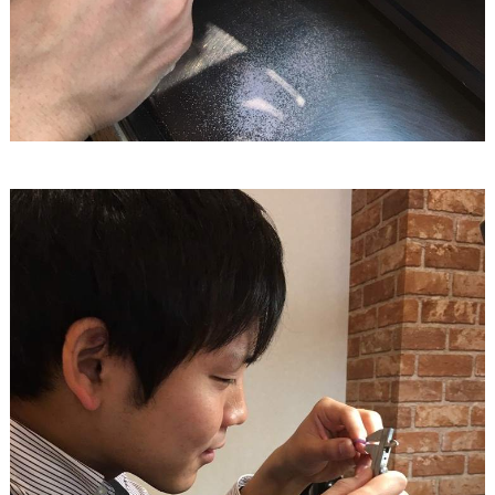
#
プ
ウ
レ
エ
花
嫁
デ
#
ィ
卒
ン
花
グ
#
ア
ウ
ェ
イ
ル
カ
テ
ム
ス
ム
ペ
ー
ス
#
プ
チ
ギ
フ
ト