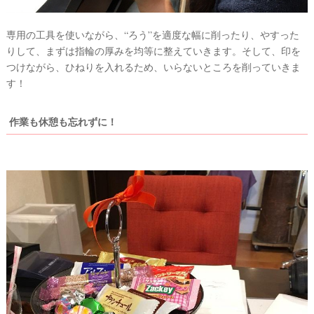
専用の工具を使いながら、“ろう”を適度な幅に削ったり、やすった
最
プ
プ
りして、まずは指輪の厚みを均等に整えていきます。そして、印を
新
ラ
ラ
ド
ン
ン
つけながら、ひねりを入れるため、いらないところを削っていきま
レ
ナ
ナ
す！
ス
ー
ー
記
ラ
レ
事
ン
ポ
作業も休憩も忘れずに！
を
キ
を
c
ン
見
h
グ
る
e
c
k