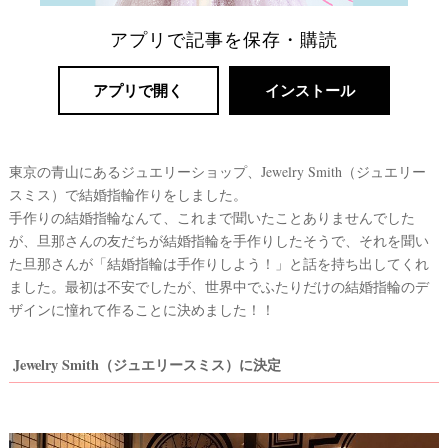
アプリで記事を保存・購読
アプリで開く
インストール
東京の青山にあるジュエリーショップ、Jewelry Smith（ジュエリー
スミス）で結婚指輪作りをしました。
手作りの結婚指輪なんて、これまで聞いたことありませんでした
リ
が、旦那さんの友だちが結婚指輪を手作りしたそうで、それを聞い
た旦那さんが「結婚指輪は手作りしよう！」と話を持ち出してくれ
ゾ
ました。最初は不安でしたが、世界中でふたりだけの結婚指輪のデ
ー
ザインに憧れて作ることに決めました！！
ト
婚
Jewelry Smith（ジュエリースミス）に決定