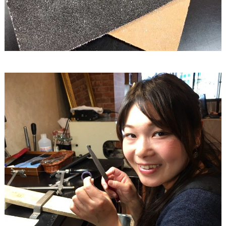
&
D
R
E
S
S
Y
公
式
サ
イ
ト
▶