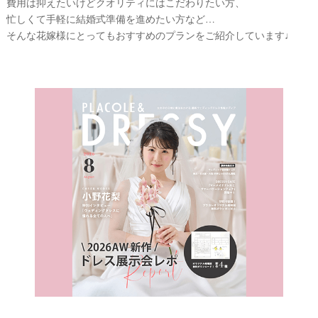
費用は抑えたいけどクオリティにはこだわりたい方、
忙しくて手軽に結婚式準備を進めたい方など…
そんな花嫁様にとってもおすすめのプランをご紹介しています♩
最
プ
プ
新
ラ
ラ
ド
ン
ン
レ
ナ
ナ
ス
ー
ー
記
ラ
レ
事
ン
ポ
を
キ
を
c
ン
見
h
グ
る
e
c
k