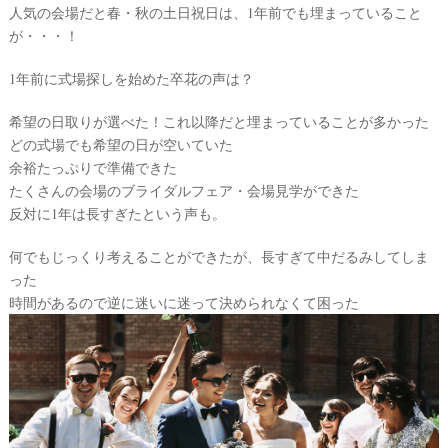
#
人気の会場だと春・秋の土日祝日は、1年前でも埋まっていること
プ
ウ
が・・・！
レ
エ
花
嫁
1年前に式場探しを始めた卒花の声は？
デ
#
ィ
希望の日取りが選べた！これ以降だと埋まっていることが多かった
卒
ン
花
どの式場でも希望の日が空いていた
グ
余裕たっぷりで準備できた
#
ウ
ア
たくさんの会場のブライダルフェア・会場見学ができた
ェ
反対に1年は長すぎたという声も。
イ
ル
カ
テ
ム
何でもじっくり考えることができたが、長すぎて中だるみしてしま
ス
ム
った
ペ
ー
時間があるので逆に迷いに迷って決められなくて困った
ス
#
プ
チ
ギ
フ
ト