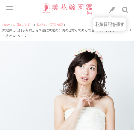
花嫁日記を残す
farny
>
結婚の段取り
>
結婚式・基礎知識
>
式場探しは何ヶ月前から？結婚式場の予約の仕方って知ってる？聞いて納得＊12・6・3
ヶ月の3パターン