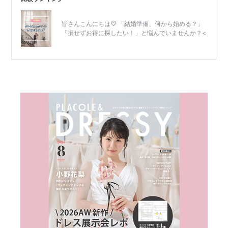
結
婚
式
当
日