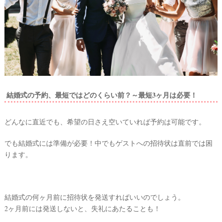
#
沖
縄
#
ビ
ー
チ
フ
ォ
ト
結婚式の予約、最短ではどのくらい前？～最短3ヶ月は必要！
どんなに直近でも、希望の日さえ空いていれば予約は可能です。
でも結婚式には準備が必要！中でもゲストへの招待状は直前では困
ります。
結
婚
結婚式の何ヶ月前に招待状を発送すればいいのでしょう。
の
2ヶ月前には発送しないと、失礼にあたることも！
段