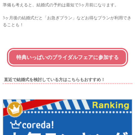
準備も考えると、結婚式の予約は最短で3ヶ月前になります。
取
り
3ヶ月後の結婚式だと「お急ぎプラン」などお得なプランが利用でき
ることも！
特典いっぱいのブライダルフェアに参加する
直近で結婚式を検討している方はこちらもおすすめ！
P
L
A
C
O
L
E