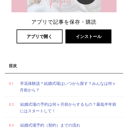
アプリで記事を保存・購読
アプリで開く
インストール
目次
リ
ゾ
ー
卒花体験談＊結婚式場はいつから探す？みんなは何ヶ
ト
月前から？
婚
結婚式場の予約は何ヶ月前からするもの？最低半年前
にはスタートして！
結婚式場予約（契約）までの流れ