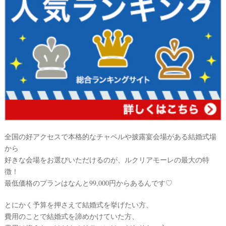
&
D
R
E
S
S
Y
公
式
サ
イ
ト
▶
全国の好アクセスで本格的なチャペルや披露宴会場がある結婚式場
から
好きな会場をお選びいただけるのが、ルクリアモーレの最大の特
徴！
最低価格のプランはなんと99,000円からあるんです♡
とにかく予算を押さえて結婚式を挙げたい方、
費用のことで結婚式を諦めかけていた方、