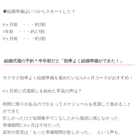
◆結婚準備はいつからスタートした？
6ヶ月前 ・・・約5割
1年前 ・・・約2.5割
9ヶ月前 ・・・約2割
ウ
ェ
結婚式場の予約＊半年前だと「効率よく結婚準備ができた！」
デ
ィ
サクサク効率よく結婚準備を進めたいなら6ヶ月コースがおすすめ！
ン
6ヶ月前に式場探しを始めた卒花の声は？
グ
フ
時間に限りがあるのでかえってスケジュールを意識して進めること
ォ
ができた
ト
忙しかったけど短期集中でこなしたから負担に感じなかった
準備期間に6ヶ月は十分だった
反対の意見は「もっと準備期間が欲しかった」 という声も。