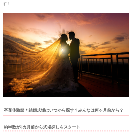
す！
着
レ
ポ
卒花体験談＊結婚式場はいつから探す？みんなは何ヶ月前から？
約半数が6カ月前から式場探しをスタート