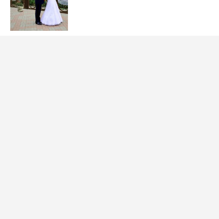
プロポーズされたら.c
披露宴
om
1
2
3
4
5
6