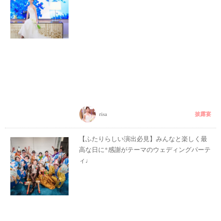
披露宴
risa
【ふたりらしい演出必見】みんなと楽しく最
高な日に*感謝がテーマのウェディングパーテ
ィ♩