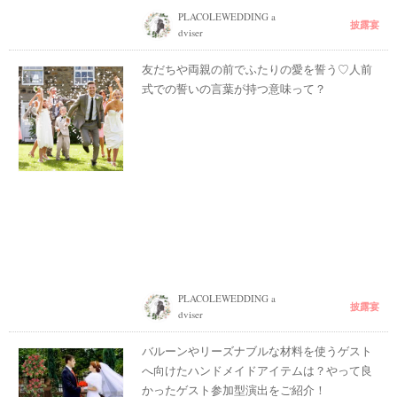
PLACOLEWEDDING a
披露宴
dviser
友だちや両親の前でふたりの愛を誓う♡人前
式での誓いの言葉が持つ意味って？
PLACOLEWEDDING a
披露宴
dviser
バルーンやリーズナブルな材料を使うゲスト
へ向けたハンドメイドアイテムは？やって良
かったゲスト参加型演出をご紹介！