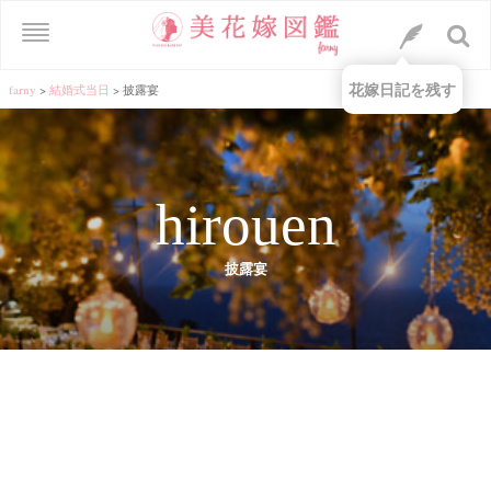
花嫁日記を残す
farny
>
結婚式当日
>
披露宴
hirouen
披露宴