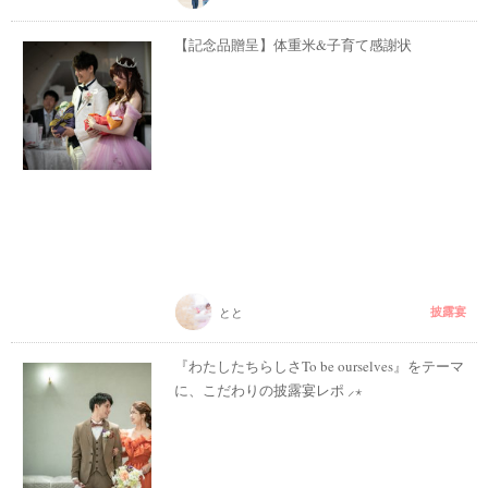
【記念品贈呈】体重米&子育て感謝状
披露宴
とと
『わたしたちらしさTo be ourselves』をテーマ
に、こだわりの披露宴レポ ⸝⋆