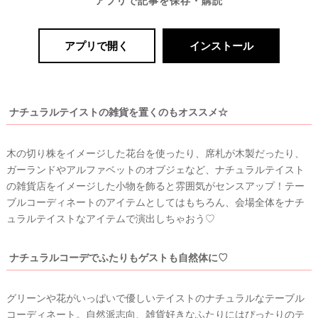
アプリで記事を保存・購読
アプリで開く
インストール
ナチュラルテイストの雑貨を置くのもオススメ☆
木の切り株をイメージした花台を使ったり、席札が木製だったり、
ガーランドやアルファベットのオブジェなど、ナチュラルテイスト
の雑貨店をイメージした小物を飾ると雰囲気がセンスアップ！テー
ブルコーディネートのアイテムとしてはもちろん、会場全体をナチ
ュラルテイストなアイテムで演出しちゃおう♡
ナチュラルコーデでふたりもゲストも自然体に♡
グリーンや花がいっぱいで優しいテイストのナチュラルなテーブル
コーディネート。自然派志向、雑貨好きなふたりにはぴったりのテ