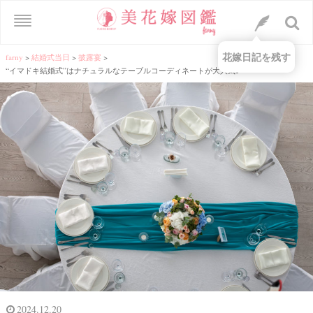
花嫁日記を残す
farny
>
結婚式当日
>
披露宴
>
“イマドキ結婚式”はナチュラルなテーブルコーディネートが大人気♪
2024.12.20