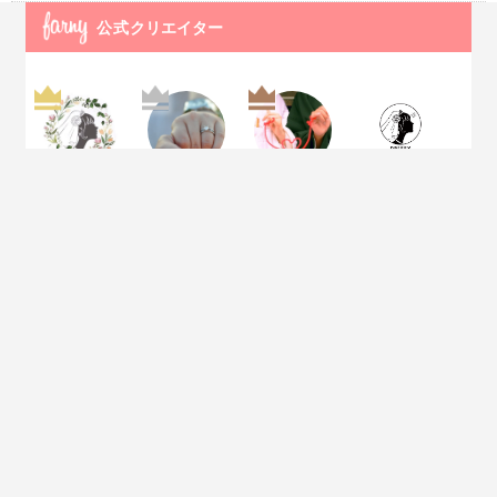
公式
クリエイター
PLACOLEWED
プロポーズされ
ブライダルフェ
DRESSY IDEA
DING adviser
たら.com
ア参加の前に読
みたい.com
全国ウェディン
LAZOR GARDE
ainowa編集部
KIYOMIZU京都
グプランナー協
N NAGOYA
東山
議会
THE STYLE
ちゅら婚
BRILLIANCE
小さな結婚式