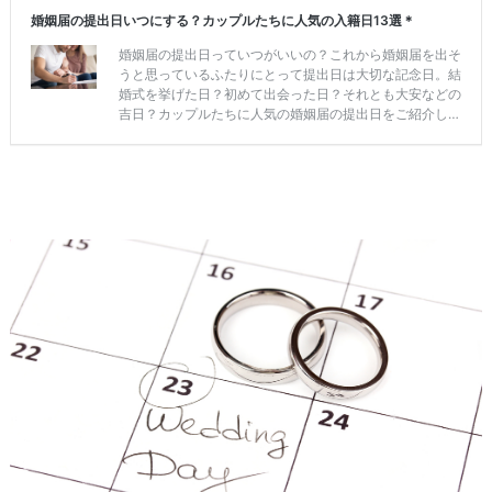
ウ
ェ
デ
ィ
ン
グ
フ
ォ
ト