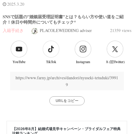
2025.3.20
SNSで話題の”婚姻届受理証明書”とは？もらい方や使い道をご紹
介！休日や時間外についてもチェック*
入籍手続き
PLACOLEWEDDING adviser
21359 views
YouTube
TikTok
Instagram
Ｘ(旧Twitter)
https://www.farny.jp/archives/dandori/nyuseki-tetuduki/3991
9
結
婚
URLをコピー
式
当
日