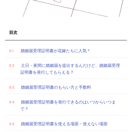
目次
婚姻届受理証明書が花嫁たちに人気＊
土日・夜間に婚姻届を提出するんだけど、婚姻届受理
証明書を発行してもらえる？
ウ
エ
婚姻届受理証明書のもらい方と手数料
デ
ィ
婚姻届受理証明書を発行できるのはいつからいつま
ン
で？
グ
ア
婚姻届受理証明書を使える場面・使えない場面
イ