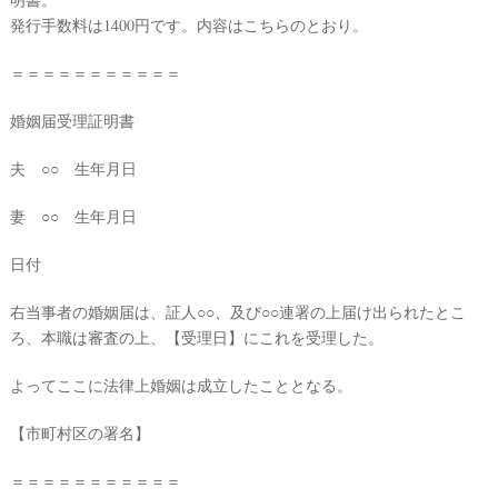
O
発行手数料は1400円です。内容はこちらのとおり。
L
E
&
＝＝＝＝＝＝＝＝＝＝＝
D
R
E
S
婚姻届受理証明書
S
Y
公
夫 ○○ 生年月日
式
サ
イ
妻 ○○ 生年月日
ト
▶
日付
右当事者の婚姻届は、証人○○、及び○○連署の上届け出られたとこ
ろ、本職は審査の上、【受理日】にこれを受理した。
よってここに法律上婚姻は成立したこととなる。
【市町村区の署名】
＝＝＝＝＝＝＝＝＝＝＝