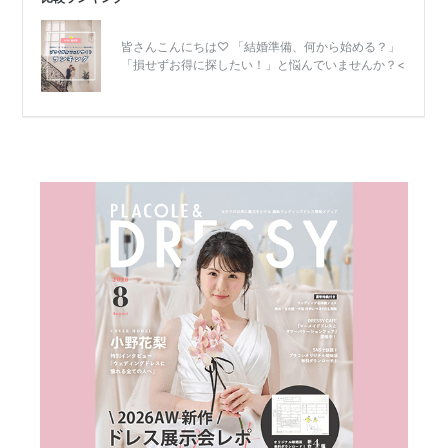
リ
ゾ
ー