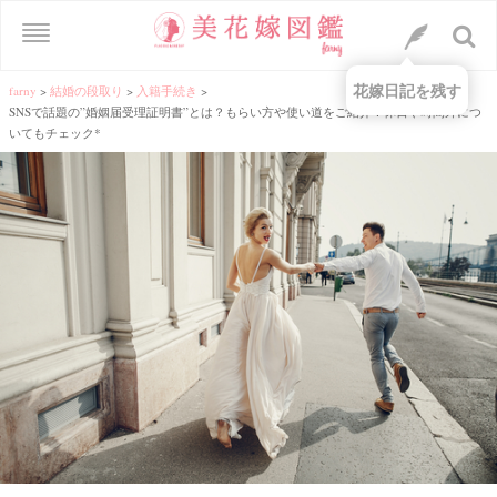
花嫁日記を残す
farny
>
結婚の段取り
>
入籍手続き
>
SNSで話題の”婚姻届受理証明書”とは？もらい方や使い道をご紹介！休日や時間外につ
いてもチェック*