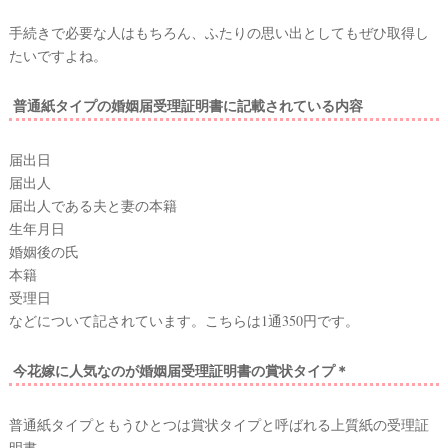
結
手続きで必要な人はもちろん、ふたりの思い出としてもぜひ取得し
婚
たいですよね。
の
普通紙タイプの婚姻届受理証明書に記載されている内容
段
取
届出日
り
届出人
届出人である夫と妻の本籍
生年月日
婚姻後の氏
本籍
受理日
などについて記されています。こちらは1通350円です。
今花嫁に人気なのが婚姻届受理証明書の賞状タイプ＊
P
L
普通紙タイプともうひとつは賞状タイプと呼ばれる上質紙の受理証
A
C
明書。