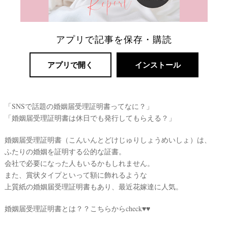
ト
婚
アプリで記事を保存・購読
アプリで開く
インストール
「SNSで話題の婚姻届受理証明書ってなに？」
「婚姻届受理証明書は休日でも発行してもらえる？」
婚姻届受理証明書（こんいんとどけじゅりしょうめいしょ）は、
ふたりの婚姻を証明する公的な証書。
会社で必要になった人もいるかもしれません。
また、賞状タイプといって額に飾れるような
上質紙の婚姻届受理証明書もあり、最近花嫁達に人気。
婚姻届受理証明書とは？？こちらからcheck♥♥