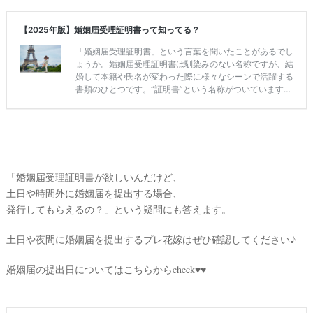
試
着
レ
ポ
「婚姻届受理証明書が欲しいんだけど、
土日や時間外に婚姻届を提出する場合、
発行してもらえるの？」という疑問にも答えます。
土日や夜間に婚姻届を提出するプレ花嫁はぜひ確認してください♪
婚姻届の提出日についてはこちらからcheck♥♥