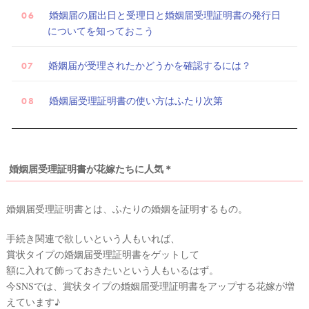
婚姻届の届出日と受理日と婚姻届受理証明書の発行日
テ
についてを知っておこう
ム
婚姻届が受理されたかどうかを確認するには？
婚姻届受理証明書の使い方はふたり次第
婚姻届受理証明書が花嫁たちに人気＊
婚姻届受理証明書とは、ふたりの婚姻を証明するもの。
手続き関連で欲しいという人もいれば、
賞状タイプの婚姻届受理証明書をゲットして
額に入れて飾っておきたいという人もいるはず。
今SNSでは、賞状タイプの婚姻届受理証明書をアップする花嫁が増
えています♪