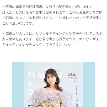
上質紙の婚姻届受理証明書には通常の証明書の内容に加えて、
最
プ
プ
証人ふたりの氏名も本文中に記載
されます。この点も花嫁たちの間
新
ラ
ラ
で話題になっている要因のひとつ。「結婚したんだ」と実感が沸く
ド
ン
ン
レ
ナ
ナ
こと間違いなしです。
ス
ー
ー
記
ラ
レ
千歳市などのようにオリジナルデザインの証明書を発行している地
事
ン
ポ
を
キ
を
方自治体もあります。ぜひ届け出する役所がオリジナルなデザイン
ン
見
を扱っていないかチェックしてみてください♪
h
グ
る
k