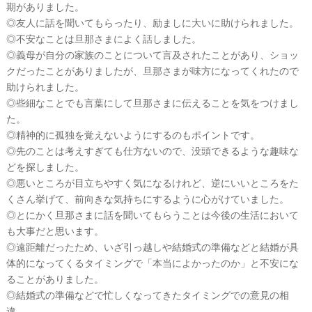
期がありました。
ー
チ
◎友人に話を聞いてもらったり、励ましに大いに助けられました。
フ
◎不安なことは旦那さまによく話しました。
ォ
ト
◎義母が自分の家族のことについて言及されたことがあり、ショッ
クだったことがありましたが、旦那さまが味方になってくれたので
助けられました。
◎些細なことでも言葉にして旦那さまに伝えることを気をつけまし
た。
◎精神的に孤独を覚えないようにするのもポイントです。
◎先のことは考えすぎても仕方ないので、没頭できるような趣味な
どを探しました。
◎悪いところが目立ちやすく気になるけれど、逆にいいところをた
結
くさん挙げて、前向きな気持ちにするように心がけていました。
婚
◎とにかく旦那さまに話を聞いてもらうことは今後の生活において
の
も大事だと思います。
段
◎遠距離だったため、いざ引っ越しや結婚式の準備などと結婚が具
取
体的になってくるタイミングで「本当によかったのか」と不安にな
ることがありました。
り
◎結婚式の準備などで忙しくなってきたタイミングでの意見の相
違。