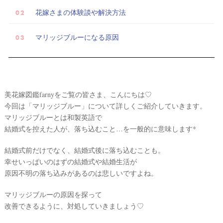
花嫁さまの体験談や解決方法
マリッジブルーになる原因
試
着
美花嫁図鑑farnyをご覧の皆さま、こんにちは♡
レ
今回は「マリッジブルー」について詳しくご紹介していきます。
ポ
マリッジブルーとは和製英語で
結婚式を控えた人が、落ち込むこと…を一般的に意味します*
結婚式前だけでなく、結婚式後に落ち込むことも。
幸せいっぱいのはずの結婚式や結婚生活が
原因不明の落ち込みがあるのは悲しいですよね。
マリッジブルーの原因を探って
改善できるように、対処していきましょう♡