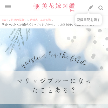
花嫁日記を残す
farny
>
結婚の段取り
>
結婚式・基礎知識
>
幸せいっぱいの結婚式でもマリッジブルーに…。原因を知って改善していこう♡