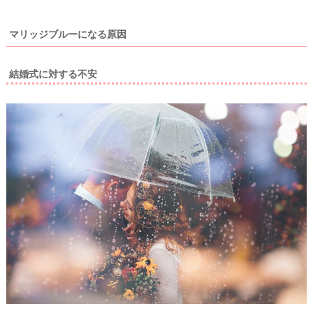
c
ン
見
h
グ
る
e
マリッジブルーになる原因
c
k
結婚式に対する不安