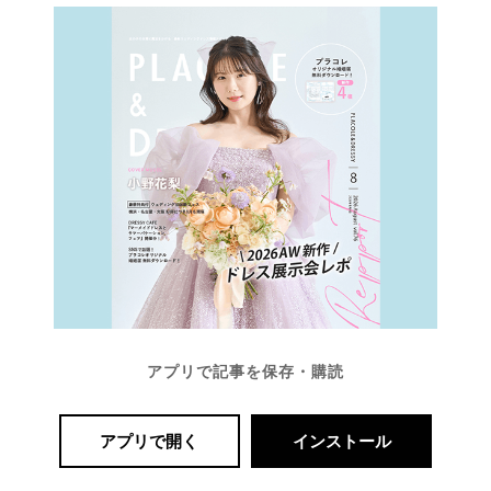
イ
ト
▶
最
プ
プ
新
ラ
ラ
アプリで記事を保存・購読
ド
ン
ン
レ
ナ
ナ
ス
ー
ー
アプリで開く
インストール
記
ラ
レ
事
ン
ポ
を
キ
を