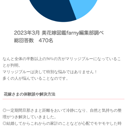
#
ウ
卒
花
エ
デ
#
ウ
ィ
ェ
ル
ン
カ
グ
ム
ス
ア
ペ
ー
イ
なんと全体の半数以上の56%の方がマリッジブルーになっているこ
ス
テ
とが判明。
#
マリッジブルーは決して特別な悩みではありません！
ム
プ
多くの人が悩んでいることなのです。
チ
ギ
フ
ト
花嫁さまの体験談や解決方法
#
沖
◎一定期間旦那さまと距離をおいて冷静になり、自然と気持ちの整
縄
理がつき解決していきました。
#
◎結婚してからこれからの家計のことなどが心配でモヤモヤした時
ビ