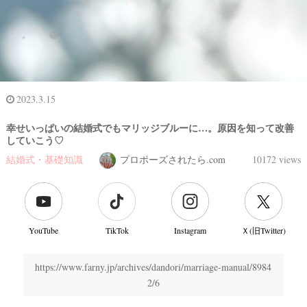
2023.3.15
幸せいっぱいの結婚式でもマリッジブルーに…。原因を知って改善
していこう♡
結婚式・基礎知識
プロポーズされたら.com
10172 views
YouTube
TikTok
Instagram
Ｘ(旧Twitter)
結
婚
https://www.farny.jp/archives/dandori/marriage-manual/8984
式
2/6
当