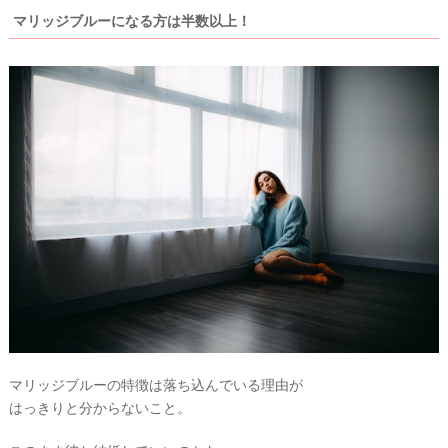
マリッジブルーになる方は半数以上！
ウ
ェ
デ
ィ
ン
グ
マリッジブルーの特徴は落ち込んでいる理由が
フ
はっきりと分からないこと。
ォ