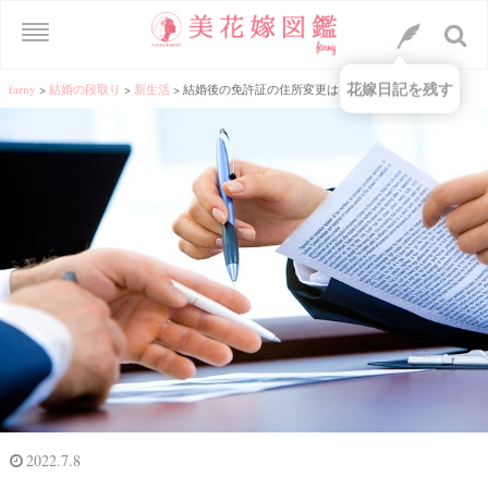
花嫁日記を残す
farny
>
結婚の段取り
>
新生活
>
結婚後の免許証の住所変更はどうするべきなのか
2022.7.8