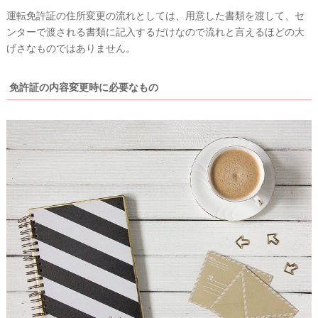
#
運転免許証の住所変更の流れとしては、用意した書類を渡して、セ
沖
ンターで渡される書類に記入するだけなので流れと言えるほどの大
縄
げさなものではありません。
#
ビ
ー
免許証の内容変更時に必要なもの
チ
フ
ォ
ト
結
婚
の