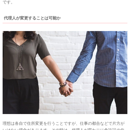
です。
&
D
R
E
代理人が変更することは可能か
S
S
Y
公
式
サ
イ
ト
▶
理想は各自で住所変更を行うことですが、仕事の都合などで片方が
いけない場合があります。その時は、代理人が変わりに免許証の住