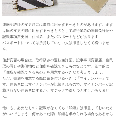
段
取
り
運転免許証の変更時には事前に用意するべきものがあります。まず
は氏名変更の際に用意するべきものとして取得済みの運転免許証や
記載事項変更届、住民票、またパスポートなどがあります。
パスポートについては所持していない人は用意しなくて構いませ
ん。
住所変更の場合は、取得済みの運転免許証、記事事項変更届、住民
票の写しや郵便物など住所を確認できるものなどです。基本的に
「住所が確認できるもの」を用意するべきだと考えましょう。
ただ、書類を用意する際に気を付けるべきは「マイナンバー」で
す。住民票にはマイナンバーが記載されるので、マイナンバーが記
載されない住民票にするか、マジックで塗りつぶすしかありませ
P
ん。
L
A
C
他にも、必要なものに記載がなくても「印鑑」は用意しておいた方
O
L
がいいでしょう。何かあった際に印鑑を求められる場合もあるから
E