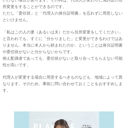
所変更をすることができるのです。
ただし「委任状」と「代理人の身分証明書」を忘れずに用意しない
最
プ
プ
といけません。
新
ラ
ラ
ド
ン
ン
「私はこの人の妻（あるいは夫）だから住所変更をしてください」
レ
ナ
ナ
ス
ー
ー
と言われても、すぐに「分かりました」と変更ができるわけではあ
記
ラ
レ
りません。本当に本人から頼まれたのか、ということは身分証明書
事
ン
ポ
を
キ
を
や委任状がないと分からないからです。
c
ン
見
例え配偶者であっても、委任状がないと取り合ってもらえない可能
h
グ
る
性が高いです。
e
c
k
代理人が変更する場合に用意するべきものなども、地域によって異
なります。そのため、事前に問い合わせておくことをおすすめしま
す。