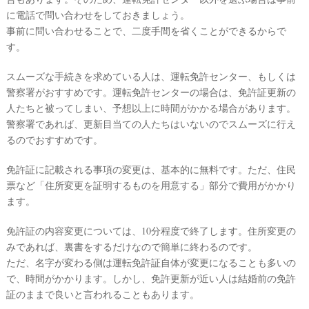
#
に電話で問い合わせをしておきましょう。
プ
ウ
事前に問い合わせることで、二度手間を省くことができるからで
レ
エ
花
す。
嫁
デ
スムーズな手続きを求めている人は、運転免許センター、もしくは
#
ィ
卒
警察署がおすすめです。運転免許センターの場合は、免許証更新の
ン
花
人たちと被ってしまい、予想以上に時間がかかる場合があります。
グ
#
警察署であれば、更新目当ての人たちはいないのでスムーズに行え
ア
ウ
るのでおすすめです。
ェ
イ
ル
カ
免許証に記載される事項の変更は、基本的に無料です。ただ、住民
テ
ム
票など「住所変更を証明するものを用意する」部分で費用がかかり
ス
ム
ペ
ます。
ー
ス
免許証の内容変更については、10分程度で終了します。住所変更の
#
みであれば、裏書をするだけなので簡単に終わるのです。
プ
ただ、名字が変わる側は運転免許証自体が変更になることも多いの
チ
ギ
で、時間がかかります。しかし、免許更新が近い人は結婚前の免許
フ
証のままで良いと言われることもあります。
ト