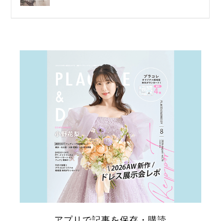
結
婚
式
当
日
アプリで記事を保存・購読