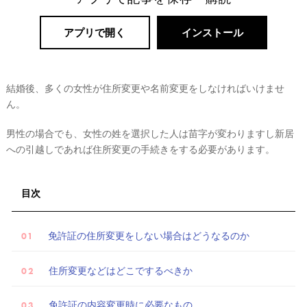
アプリで開く
インストール
結婚後、多くの女性が住所変更や名前変更をしなければいけませ
ん。
男性の場合でも、女性の姓を選択した人は苗字が変わりますし新居
への引越しであれば住所変更の手続きをする必要があります。
リ
ゾ
目次
ー
ト
婚
免許証の住所変更をしない場合はどうなるのか
住所変更などはどこでするべきか
免許証の内容変更時に必要なもの