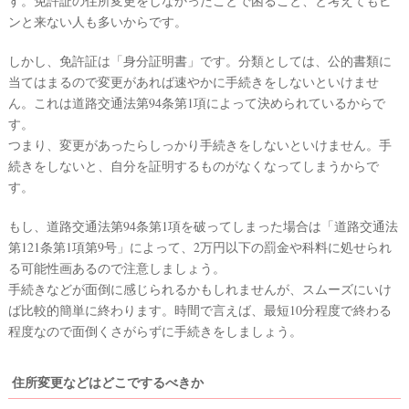
す。免許証の住所変更をしなかったことで困ること、と考えてもピ
ンと来ない人も多いからです。
しかし、免許証は「身分証明書」です。分類としては、公的書類に
当てはまるので変更があれば速やかに手続きをしないといけませ
ん。これは道路交通法第94条第1項によって決められているからで
す。
つまり、変更があったらしっかり手続きをしないといけません。手
ウ
続きをしないと、自分を証明するものがなくなってしまうからで
ェ
す。
デ
もし、道路交通法第94条第1項を破ってしまった場合は「道路交通法
ィ
第121条第1項第9号」によって、2万円以下の罰金や科料に処せられ
ン
る可能性画あるので注意しましょう。
グ
手続きなどが面倒に感じられるかもしれませんが、スムーズにいけ
フ
ば比較的簡単に終わります。時間で言えば、最短10分程度で終わる
ォ
程度なので面倒くさがらずに手続きをしましょう。
ト
住所変更などはどこでするべきか