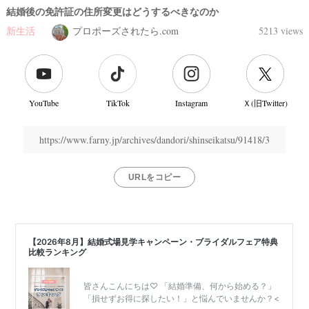
結婚後の免許証の住所変更はどうするべきなのか
新生活
プロポーズされたら.com
5213 views
YouTube
TikTok
Instagram
Ｘ(旧Twitter)
https://www.farny.jp/archives/dandori/shinseikatsu/91418/3
URLをコピー