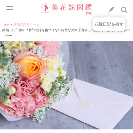
花嫁日記を残す
farny
>
結婚式のマナー
>
結婚式に不参加？新郎新婦を傷つけない自然な欠席理由やその後自分が招待するときの
マナー