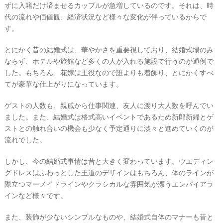
ずに入籍だけ済ませるカップルが急増しているのです。それは、時
代の流れや価値観、経済状況など様々な変化が伴っているからで
す。
とにかく昔の結婚式は、華やかさを重要視しており、結婚式場のみ
ならず、ホテルや旅館など多くの人が入れる施設で行うのが通例で
した。もちろん、花嫁は主役なので誰よりも着飾り、とにかくすべ
てが豪華な仕上がりになっています。
ゲストの人数も、親戚から仕事関連、友人に渡り大人数を呼んでい
ました。また、結婚式は格式高いイベントであるため新郎新婦とゲ
ストとの触れ合いの機会も少なく予定通りに淡々と進めていくのが
流れでした。
しかし、今の結婚式事情は昔と大きく変わっています。ウエディン
グドレスはふわっとした王道のデザインはもちろん、体のラインが
際立つマーメイドラインやクラシカルな雰囲気が漂うエンパイアラ
インなど様々です。
また、装飾が少ないシンプルなものや、結婚式自体のマナーも昔と