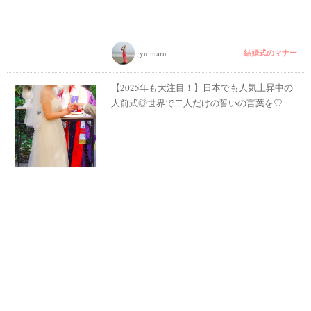
結婚式のマナー
yuimaru
【2025年も大注目！】日本でも人気上昇中の
人前式◎世界で二人だけの誓いの言葉を♡