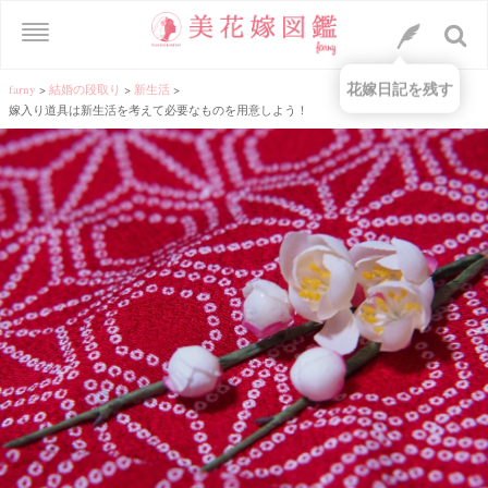
花嫁日記を残す
farny
>
結婚の段取り
>
新生活
>
嫁入り道具は新生活を考えて必要なものを用意しよう！