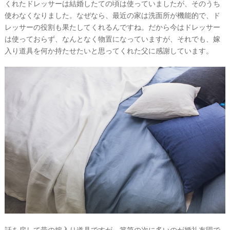
くれたドレッサーは結婚したての頃は使っていましたが、そのうち
の
使わなくなりました。なぜなら、最近の家は洗面所が機能的で、ド
段
レッサーの役割も果たしてくれるんですね。だから今はドレッサー
は使っておらず、なんとなく物置になっていますが、それでも、嫁
取
入り道具を何か持たせたいと思ってくれた父に感謝しています。
り
P
L
A
C
O
L
話を戻して昔の嫁入り道具ですが、箪笥の次に多いのが婚礼布団で