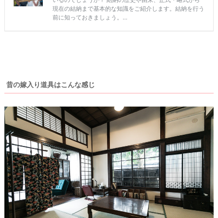
#
プ
レ
花
嫁
ウ
#
エ
昔の嫁入り道具はこんな感じ
卒
花
デ
ィ
#
ウ
ン
ェ
ル
グ
カ
ア
ム
ス
イ
ペ
ー
テ
ス
ム
#
プ
チ
ギ