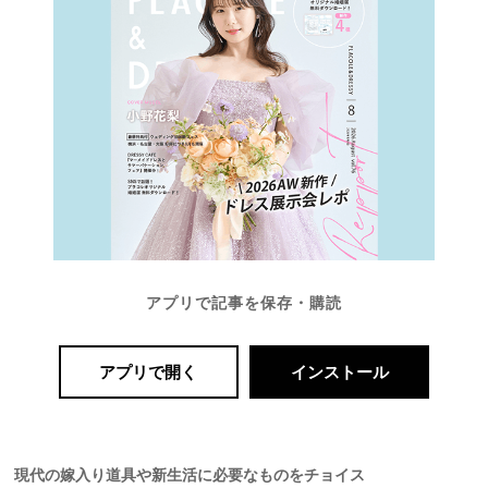
最
プ
プ
新
ラ
ラ
ド
ン
ン
レ
ナ
ナ
ス
ー
ー
記
ラ
レ
事
ン
ポ
を
キ
を
c
ン
見
h
グ
る
e
c
k
アプリで記事を保存・購読
アプリで開く
インストール
現代の嫁入り道具や新生活に必要なものをチョイス