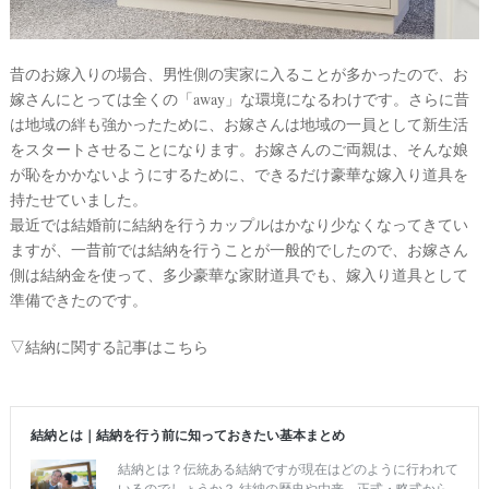
グ
フ
昔のお嫁入りの場合、男性側の実家に入ることが多かったので、お
ォ
嫁さんにとっては全くの「away」な環境になるわけです。さらに昔
ト
は地域の絆も強かったために、お嫁さんは地域の一員として新生活
をスタートさせることになります。お嫁さんのご両親は、そんな娘
が恥をかかないようにするために、できるだけ豪華な嫁入り道具を
持たせていました。
最近では結婚前に結納を行うカップルはかなり少なくなってきてい
ますが、一昔前では結納を行うことが一般的でしたので、お嫁さん
側は結納金を使って、多少豪華な家財道具でも、嫁入り道具として
準備できたのです。
▽結納に関する記事はこちら