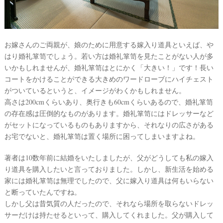
フ
ト
#
沖
お嫁さんのご両親が、娘のために用意する嫁入り道具といえば、や
縄
はり婚礼箪笥でしょう。若い方は婚礼箪笥を見たことがない人が多
#
いかもしれませんが、婚礼箪笥はとにかく「大きい！」です！長い
ビ
コートをかけることができる大きめのワードローブにハイチェスト
ー
チ
がついているというと、イメージがわくかもしれません。
フ
高さは200cmくらいあり、奥行きも60cmくらいあるので、婚礼箪笥
ォ
の存在感は圧倒的なものがあります。婚礼箪笥にはドレッサーなど
ト
がセットになっているものもありますから、それなりの広さがある
お宅でないと、婚礼箪笥は置く場所に困ってしまいますよね。
著者は10数年前に結婚をいたしましたが、父がどうしても私の嫁入
り道具を購入したいと言っておりました。しかし、新生活を始める
家には婚礼箪笥は無理でしたので、父に嫁入り道具は何もいらない
と断っていたんですね。
しかし父は昔気質の人だったので、それなら場所を取らないドレッ
結
サーだけは持たせるといって、購入してくれました。父が購入して
婚