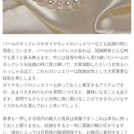
パールのネックレスやダイヤモンドのジュエリーなども結婚の時に
用意しています。パールのネックレスがあれば、冠婚葬祭どんな時
でも堂々と振る舞えます。中には祖母や母から受け継いだパールの
ネックレスを結婚の時に受け継いで、大変感動したという女性もい
らっしゃるほど、これらのジュエリーは既婚女性として大変重要な
役割を果たします。
ダイヤモンドのジュエリーも持っておくと重宝するアイテムです
が、あまり大きめのものを昼間につけると、嫌味になることもあり
ます。昼間でもさらりと自然に身に着けることができる小ぶりなサ
イズのものを選んでおくと良いでしょう。
著者も一押しする現代の嫁入り道具は喪服です！これは本当に持っ
ておくと困りません。結婚をすると一気に親族の幅が広がります
し、場合によっては旦那様の職場関係でも、お葬式に参列すること