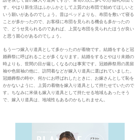
E
す。やはり新生活はふかふかとして上質のお布団で始めてほしいと
&
D
いう願いがあるのでしょう。昔はベッドよりも、布団を敷いて寝る
R
E
ことが多かったので、お客様に布団を見られる機会も多かったの
S
で、どうせ見られるのであれば、上質な布団を見られたほうが良い
S
Y
と思う親心があるのでしょう。
公
式
サ
もう一つ嫁入り道具として多かったのが着物です。結婚をすると冠
イ
ト
婚葬祭に呼ばれることが多くなります。結婚をするとやはり未婚の
▶
時よりも、世間の目が厳しくなるのは事実です。冠婚葬祭用の黒留
袖や色留袖の他に、訪問着などが嫁入り道具に選ばれていました。
冠婚葬祭の時や、何かにお呼ばれしたときに、お嫁さんとして恥を
かかないように、上質の着物を嫁入り道具として持たせていたので
す。ちなみに米俵も嫁入り道具として持たせる地域もあったそう
で、嫁入り道具は、地域性もあるのかもしれません。