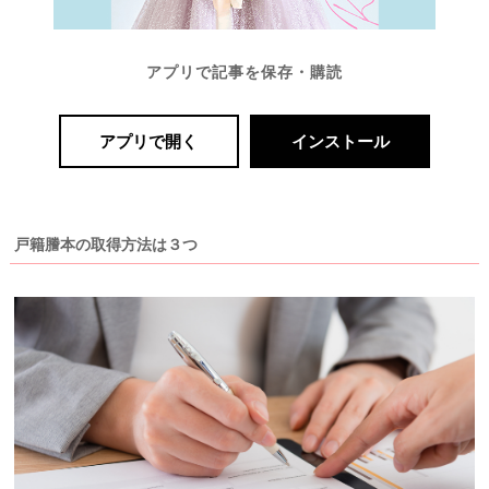
最
プ
プ
アプリで記事を保存・購読
新
ラ
ラ
ド
ン
ン
レ
ナ
ナ
ス
ー
ー
アプリで開く
インストール
記
ラ
レ
事
ン
ポ
を
キ
を
c
ン
見
h
グ
る
戸籍謄本の取得方法は３つ
e
c
k