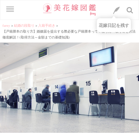
花嫁日記を残す
farny
>
結婚の段取り
>
入籍手続き
>
【戸籍謄本の取り方】婚姻届を提出する際必要な戸籍謄本って？取り方・取り寄せ方法
徹底解説！(取得方法～金額までの基礎知識)