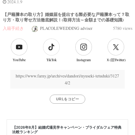
2024.1.9
【戸籍謄本の取り方】婚姻届を提出する際必要な戸籍謄本って？取
り方・取り寄せ方法徹底解説！(取得方法～金額までの基礎知識)
入籍手続き
PLACOLEWEDDING adviser
5780 views
YouTube
TikTok
Instagram
Ｘ(旧Twitter)
https://www.farny.jp/archives/dandori/nyuseki-tetuduki/3127
4/2
URLをコピー
結
婚
式