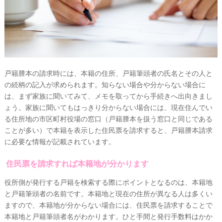
戸籍謄本の請求時には、本籍の住所、戸籍筆頭者の氏名とその人と
の続柄の記入が求められます。
知らない場合や分からない場合に
は、まず家族に聞いてみて、メモを取ってから手続きへ出向きまし
ょう。
家族に聞いてもはっきり分からない場合には、現在住んでい
る住所地の市区町村役場の窓口（戸籍謄本を扱う窓口と同じである
ことが多い）で本籍を表示した住民票を請求すると、戸籍謄本請求
に必要な情報が記載されています。
住民票を請求すれば本籍地が分かります
役所側が発行する戸籍を検索する際にポイントとなるのは、本籍地
と戸籍筆頭者の名前です
。
本籍地と現在の住所が異なる人は多くい
ますので、
本籍地が分からない場合には、住民票を請求することで
本籍地と戸籍筆頭者名がわかります。
ひと手間と発行手数料はかか