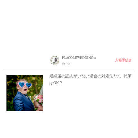
PLACOLEWEDDING a
入籍手続き
dviser
婚姻届の証人がいない場合の対処法5つ。代筆
はOK？