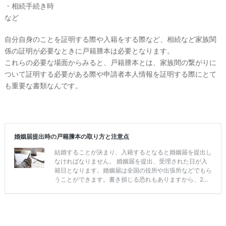
・相続手続き時
ギ
フ
など
ト
自分自身のことを証明する際や入籍をする際など、相続など家族関
#
沖
係の証明が必要なときに戸籍謄本は必要となります。
縄
これらの必要な場面からみると、戸籍謄本とは、家族間の繋がりに
#
ついて証明する必要がある際や申請者本人情報を証明する際にとて
ビ
も重要な書類なんです。
ー
チ
フ
ォ
ト
結