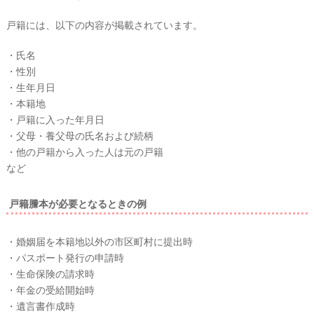
戸籍には、以下の内容が掲載されています。
#
・氏名
プ
・性別
レ
花
・生年月日
嫁
・本籍地
ウ
・戸籍に入った年月日
#
エ
卒
・父母・養父母の氏名および続柄
花
デ
・他の戸籍から入った人は元の戸籍
ィ
#
など
ウ
ン
ェ
ル
グ
戸籍謄本が必要となるときの例
カ
ア
ム
ス
イ
・婚姻届を本籍地以外の市区町村に提出時
ペ
ー
・パスポート発行の申請時
テ
ス
・生命保険の請求時
ム
・年金の受給開始時
#
プ
・遺言書作成時
チ