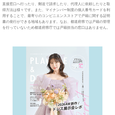
L
直接窓口へ行ったり、郵送で請求したり、代理人に依頼したりと取
E
得方法は様々です。また、マイナンバー制度の個人番号カードを利
&
D
用することで、最寄りのコンビニエンスストアで戸籍に関する証明
R
E
書の発行ができる地域もあります。なお、都道府県では戸籍の管理
S
を行っていないため都道府県庁では戸籍担当の窓口はありません。
S
Y
公
式
サ
イ
ト
▶