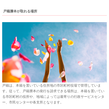
婚
の
戸籍謄本が取れる場所
段
取
り
戸籍は、本籍を置いている住所地の市区町村役場で管理していま
す。従って、戸籍謄本の発行を請求できる場所は、
本籍を置いてい
P
る市区町村の役所や、地域によっては最寄りの行政サービスセンタ
L
A
ー、市民センターや各支所となります。
C
O