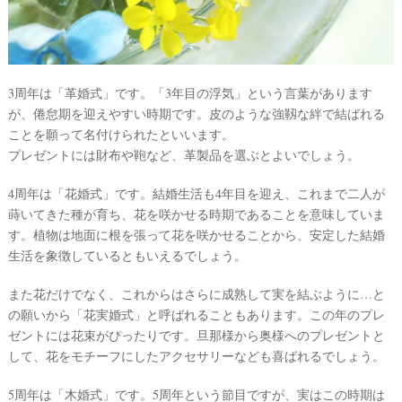
3周年は「革婚式」です。「3年目の浮気」という言葉があります
が、倦怠期を迎えやすい時期です。皮のような強靱な絆で結ばれる
ことを願って名付けられたといいます。
プレゼントには財布や鞄など、革製品を選ぶとよいでしょう。
4周年は「花婚式」です。結婚生活も4年目を迎え、これまで二人が
蒔いてきた種が育ち、花を咲かせる時期であることを意味していま
す。植物は地面に根を張って花を咲かせることから、安定した結婚
生活を象徴しているともいえるでしょう。
また花だけでなく、これからはさらに成熟して実を結ぶように…と
の願いから「花実婚式」と呼ばれることもあります。この年のプレ
ゼントには花束がぴったりです。旦那様から奥様へのプレゼントと
して、花をモチーフにしたアクセサリーなども喜ばれるでしょう。
5周年は「木婚式」です。5周年という節目ですが、実はこの時期は