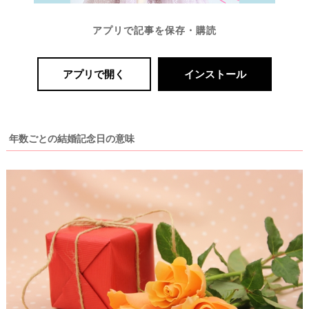
アプリで記事を保存・購読
アプリで開く
インストール
年数ごとの結婚記念日の意味
P
L
A
C
O
L
E
&
D
R
E
S