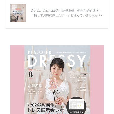
結
婚
式
当
日