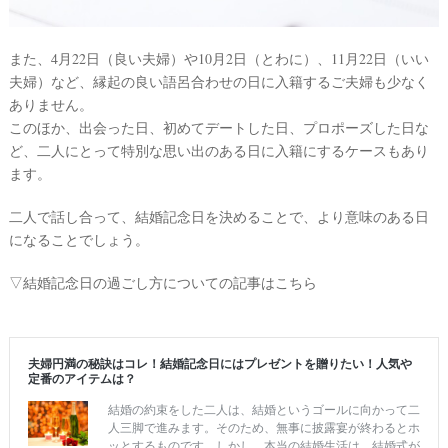
エ
嫁
デ
#
また、4月22日（良い夫婦）や10月2日（とわに）、11月22日（いい
ィ
卒
夫婦）など、縁起の良い語呂合わせの日に入籍するご夫婦も少なく
花
ン
ありません。
グ
#
このほか、出会った日、初めてデートした日、プロポーズした日な
ウ
ア
ェ
ど、二人にとって特別な思い出のある日に入籍にするケースもあり
ル
イ
ます。
カ
テ
ム
ス
二人で話し合って、結婚記念日を決めることで、より意味のある日
ム
ペ
になることでしょう。
ー
ス
▽結婚記念日の過ごし方についての記事はこちら
#
プ
チ
ギ
フ
ト
#
沖
縄