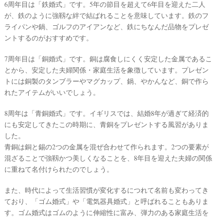
6周年目は「鉄婚式」です。5年の節目を超えて6年目を迎えた二人
が、鉄のように強靱な絆で結ばれることを意味しています。鉄のフ
ライパンや鍋、ゴルフのアイアンなど、鉄にちなんだ品物をプレゼ
ントするのがおすすめです。
7周年目は「銅婚式」です。銅は腐食しにくく安定した金属であるこ
とから、安定した夫婦関係・家庭生活を象徴しています。プレゼン
トには銅製のタンブラーやマグカップ、鍋、やかんなど、銅で作ら
れたアイテムがいいでしょう。
8周年は「青銅婚式」です。イギリスでは、結婚8年が過ぎて経済的
にも安定してきたこの時期に、青銅をプレゼントする風習がありま
した。
青銅は銅と錫の2つの金属を混ぜ合わせて作られます。2つの要素が
混ざることで強靱かつ美しくなることを、8年目を迎えた夫婦の関係
に重ねて名付けられたのでしょう。
また、時代によって生活習慣が変化するにつれて名前も変わってき
ており、「ゴム婚式」や「電気器具婚式」と呼ばれることもありま
す。ゴム婚式はゴムのように伸縮性に富み、弾力のある家庭生活を