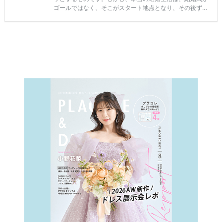
#
ビ
ー
チ
フ
ォ
ト
結
婚
の
段
取
り