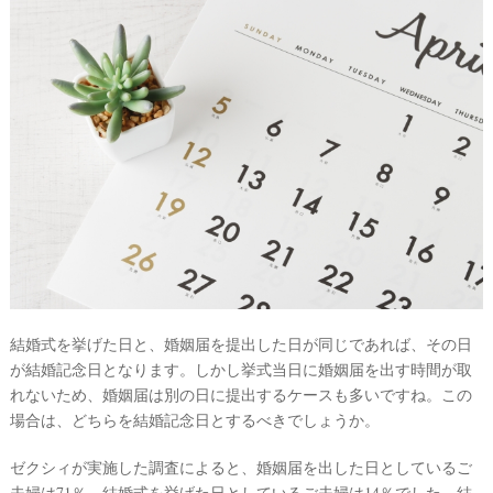
ウ
ェ
デ
ィ
ン
グ
フ
結婚式を挙げた日と、婚姻届を提出した日が同じであれば、その日
ォ
が結婚記念日となります。しかし挙式当日に婚姻届を出す時間が取
ト
れないため、婚姻届は別の日に提出するケースも多いですね。この
場合は、どちらを結婚記念日とするべきでしょうか。
ゼクシィが実施した調査によると、婚姻届を出した日としているご
夫婦は71％、結婚式を挙げた日としているご夫婦は14％でした。結