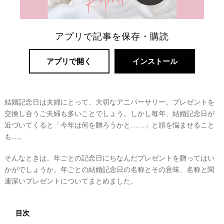
アプリで記事を保存・購読
アプリで開く
インストール
結婚記念日は夫婦にとって、大切なアニバーサリー。プレゼントを
リ
交換し合うご夫婦も多いことでしょう。しかし毎年、結婚記念日が
ゾ
近づいてくると「今年は何を贈ろうかと……」と頭を悩ませること
ー
も…。
ト
そんなときは、年ごとの記念日にちなんだプレゼントを贈ってはい
婚
かがでしょうか。年ごとの結婚記念日の名称とその意味、名称と関
連深いプレゼントについてまとめました。
目次