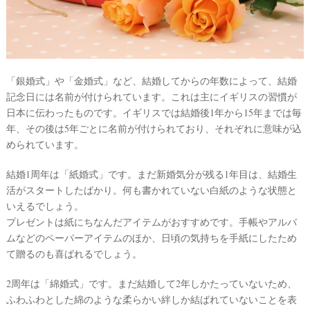
S
Y
公
式
サ
イ
ト
▶
「銀婚式」や「金婚式」など、結婚してからの年数によって、結婚
記念日には名前が付けられています。これは主にイギリスの習慣が
日本に伝わったものです。イギリスでは結婚後1年から15年までは毎
年、その後は5年ごとに名前が付けられており、それぞれに意味が込
められています。
結婚1周年は「紙婚式」です。まだ新婚気分が残る1年目は、結婚生
活がスタートしたばかり。何も書かれていない白紙のような状態と
いえるでしょう。
プレゼントは紙にちなんだアイテムがおすすめです。手帳やアルバ
ムなどのペーパーアイテムのほか、日頃の気持ちを手紙にしたため
て贈るのも喜ばれるでしょう。
2周年は「綿婚式」です。まだ結婚して2年しかたっていないため、
ふわふわとした綿のような柔らかい絆しか結ばれていないことを表
最
プ
プ