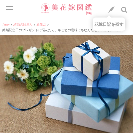
花嫁日記を残す
farny
>
結婚の段取り
>
新生活
>
結婚記念日のプレゼントに悩んだら、年ごとの意味にちなんだ贈り物がオススメ！