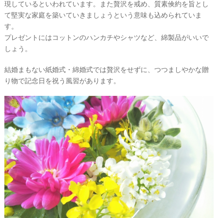
新
ラ
ラ
現しているといわれています。また贅沢を戒め、質素倹約を旨とし
ド
ン
ン
て堅実な家庭を築いていきましょうという意味も込められていま
レ
ナ
ナ
す。
ス
ー
ー
記
ラ
レ
プレゼントにはコットンのハンカチやシャツなど、綿製品がいいで
事
ン
ポ
しょう。
を
キ
を
c
ン
見
h
グ
る
結婚まもない紙婚式・綿婚式では贅沢をせずに、つつましやかな贈
e
り物で記念日を祝う風習があります。
c
k