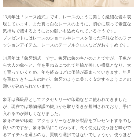
13周年は「レース婚式」です。レースのように美しく繊細な愛を表
現しています。また真っ白なレースのように、初心に戻って素直な
気持ちで接するようにとの願いも込められているそうです。
プレゼントにはレースのショールやレースを使った洋服などのファ
ッションアイテム、レースのテーブルクロスなどがおすすめです。
14周年は「象牙婚式」です。象牙は象のキバのことですが、子象か
ら大人の象へと、年を重ねるにつれて年輪が美しい模様となり、太
く育っていくため、年を経るほどに価値が高まっていきます。年月
を重ねてきた二人の絆が、象牙のように美しく安定するようにとの
願いが込められています。
象牙は高級品としてアクセサリーや印鑑などに使われてきました
が、現在では動物保護の観点から取り引きが規制されており、手に
入れるのが難しくなりました。
象牙の箸や印鑑、アクセサリーなど象牙製品をプレゼントするのも
良いのですが、象牙製品にこだわらず、長く使えば使うほど味がで
るアイテムを選ぶのも、賢明な選択ではないでしょうか。使うほど