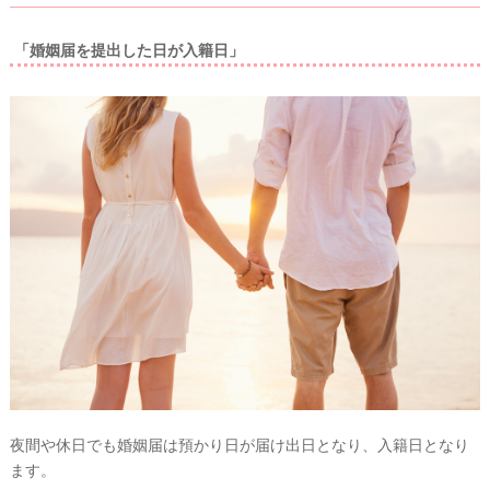
「婚姻届を提出した日が入籍日」
ウ
ェ
デ
ィ
ン
グ
フ
ォ
ト
夜間や休日でも婚姻届は預かり日が届け出日となり、入籍日となり
ます。