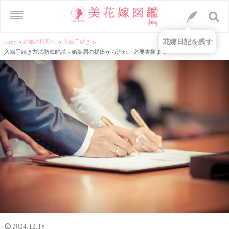
花嫁日記を残す
farny
>
結婚の段取り
>
入籍手続き
>
入籍手続き方法徹底解説～婚姻届の提出から流れ、必要書類まで～
2024.12.18