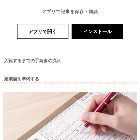
アプリで記事を保存・購読
アプリで開く
インストール
P
L
A
C
O
L
E
入籍するまでの手続きの流れ
&
D
R
E
婚姻届を準備する
S
S
Y
公
式
サ
イ
ト
▶