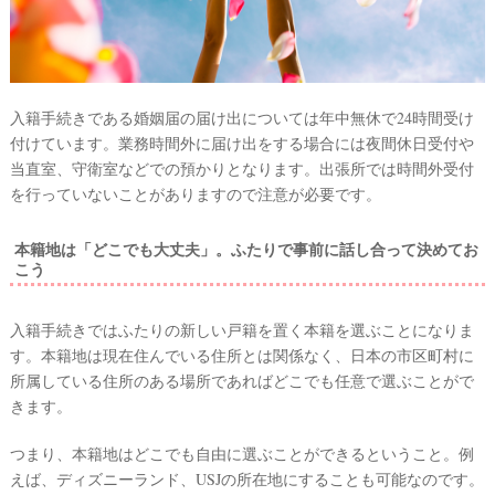
ィ
ン
グ
ア
入籍手続きである婚姻届の届け出については年中無休で24時間受け
イ
付けています。業務時間外に届け出をする場合には夜間休日受付や
テ
当直室、守衛室などでの預かりとなります。出張所では時間外受付
ム
を行っていないことがありますので注意が必要です。
本籍地は「どこでも大丈夫」。ふたりで事前に話し合って決めてお
こう
入籍手続きではふたりの新しい戸籍を置く本籍を選ぶことになりま
す。本籍地は現在住んでいる住所とは関係なく、日本の市区町村に
所属している住所のある場所であればどこでも任意で選ぶことがで
きます。
つまり、本籍地はどこでも自由に選ぶことができるということ。例
えば、ディズニーランド、USJの所在地にすることも可能なのです。