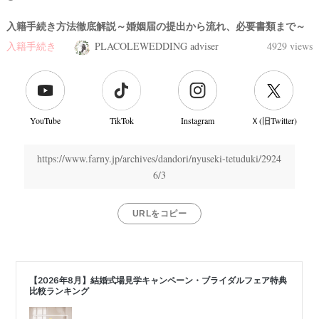
入籍手続き方法徹底解説～婚姻届の提出から流れ、必要書類まで～
入籍手続き
PLACOLEWEDDING adviser
4929 views
YouTube
TikTok
Instagram
Ｘ(旧Twitter)
https://www.farny.jp/archives/dandori/nyuseki-tetuduki/2924
6/3
URLをコピー
結
婚
式
当
日