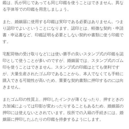
鑑は、氏が同じであっても同じ印鑑を使うことはできません。異な
る字体等での印鑑を用意しましょう。
また、婚姻届に使用する印鑑は実印である必要はありません。
つま
り認印でよい
ということになります。認印とは、軽微な契約・申請
書・申込書など、印鑑証明を必要としない契約や書類に使う印鑑で
す。
宅配荷物の受け取りなどには使い勝手の良いスタンプ式の印鑑を認
印として使うことが多いのですが、婚姻届では、スタンプ式のゴム
印を使うことはできません。スタンプ式の印鑑はとても便利です
が、大量生産されたゴム印であることから、本人でなくても手軽に
購入できる可能性が高いため、重要な契約書類に押印するのには向
きません。
またゴム印の性質上、押印したインクが薄くなったり、押すときの
力加減によっては印影が変わったりすることもあるため、婚姻届の
押印には使えないとされています。役所での入籍の手続きには、婚
姻届に押印したふたりの印鑑を持参するようにします。