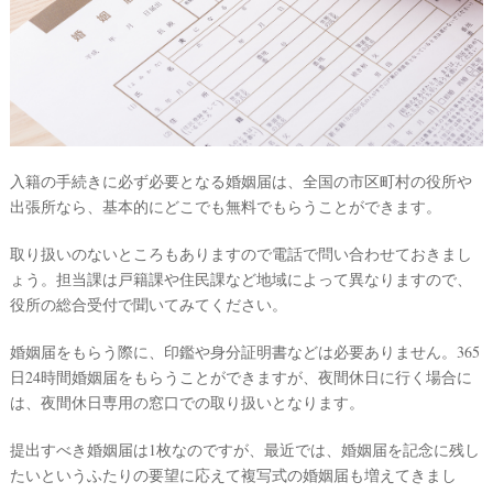
入籍の手続きに必ず必要となる婚姻届は、全国の市区町村の役所や
出張所なら、
基本的にどこでも無料でもらうことができます。
最
プ
プ
新
ラ
ラ
取り扱いのないところもありますので電話で問い合わせておきまし
ド
ン
ン
ょう。担当課は戸籍課や住民課など地域によって異なりますので、
レ
ナ
ナ
ス
ー
ー
役所の総合受付で聞いてみてください。
記
ラ
レ
事
ン
ポ
婚姻届をもらう際に、印鑑や身分証明書などは必要ありません。365
を
キ
を
c
ン
見
日24時間婚姻届をもらうことができますが、夜間休日に行く場合に
h
グ
る
は、夜間休日専用の窓口での取り扱いとなります。
e
c
提出すべき婚姻届は1枚なのですが、最近では、婚姻届を記念に残し
k
たいというふたりの要望に応えて複写式の婚姻届も増えてきまし