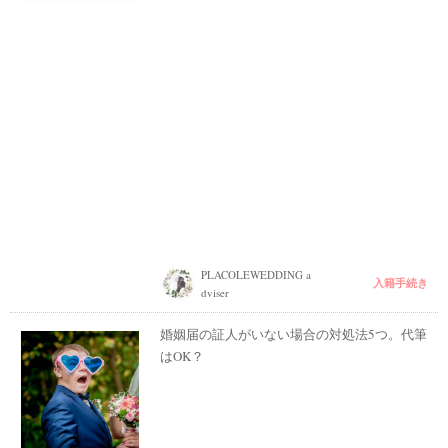
PLACOLEWEDDING a
入籍手続き
dviser
婚姻届の証人がいない場合の対処法5つ。代筆
はOK？