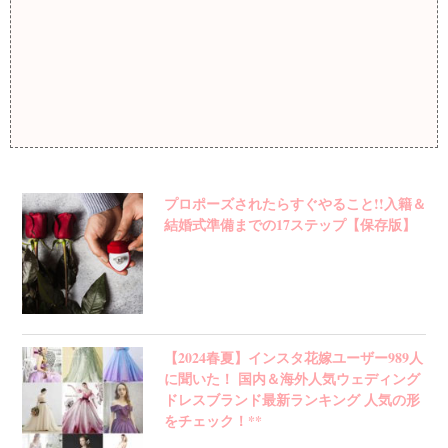
プロポーズされたらすぐやること!!入籍＆
結婚式準備までの17ステップ【保存版】
【2024春夏】インスタ花嫁ユーザー989人
に聞いた！ 国内＆海外人気ウェディング
ドレスブランド最新ランキング 人気の形
をチェック！**