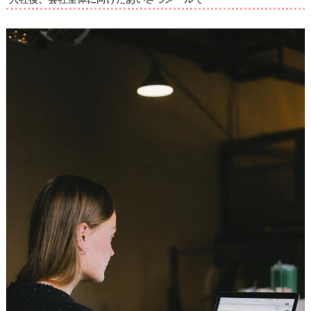
段
取
り
P
L
A
C
O
L
E