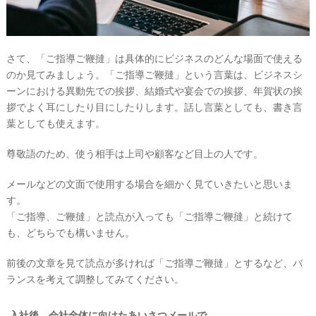
#
沖
縄
さて、「ご指導ご鞭撻」は具体的にビジネスのどんな場面で使える
#
ビ
のか見てみましょう。「ご指導ご鞭撻」という言葉は、ビジネスシ
ー
ーンにおける異動先での挨拶、結婚式や宴会での挨拶、年賀状の挨
チ
フ
拶でよく耳にしたり目にしたりします。話し言葉としても、書き言
ォ
葉としても使えます。
ト
尊敬語のため、使う相手は上司や顧客など目上の人です。
メールなどの文面で使用する場合を細かく見ていきたいと思いま
す。
「ご指導、ご鞭撻」と読点が入っても「ご指導ご鞭撻」と続けて
も、どちらでも構いません。
結
前後の文章を見て読点が多ければ「ご指導ご鞭撻」とするなど、バ
ランスを考えて調整してみてください。
婚
の
入社後、会社全体に向けたあいさつメールで