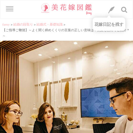
花嫁日記を残す
farny
>
結婚の段取り
>
結婚式・基礎知識
>
【ご指導ご鞭撻】～よく聞く締めくくりの言葉の正しい意味は？例文も含めてご紹介＊
～