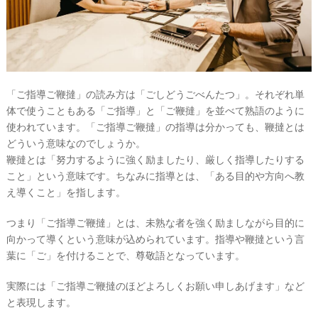
「ご指導ご鞭撻」の読み方は「ごしどうごべんたつ」。それぞれ単
体で使うこともある「ご指導」と「ご鞭撻」を並べて熟語のように
ウ
使われています。「ご指導ご鞭撻」の指導は分かっても、鞭撻とは
ェ
どういう意味なのでしょうか。
デ
鞭撻とは「努力するように強く励ましたり、厳しく指導したりする
こと」という意味です。ちなみに指導とは、「ある目的や方向へ教
ィ
え導くこと」を指します。
ン
グ
つまり「ご指導ご鞭撻」とは、未熟な者を強く励ましながら目的に
フ
向かって導くという意味が込められています。指導や鞭撻という言
ォ
葉に「ご」を付けることで、尊敬語となっています。
ト
実際には「ご指導ご鞭撻のほどよろしくお願い申しあげます」など
と表現します。