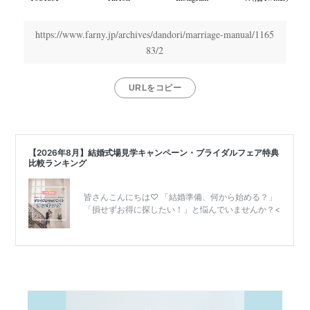
結
https://www.farny.jp/archives/dandori/marriage-manual/1165
婚
83/2
式
当
URLをコピー
日