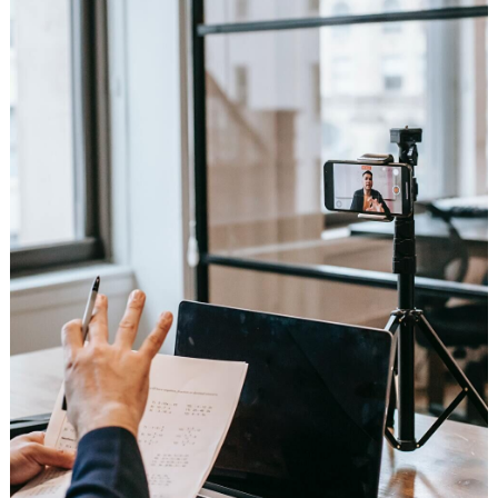
#
プ
ウ
レ
エ
花
嫁
デ
#
ィ
卒
ン
花
グ
#
ア
ウ
ェ
イ
ル
カ
テ
ム
ス
ム
ペ
ー
ス
#
プ
チ
ギ
フ
ト