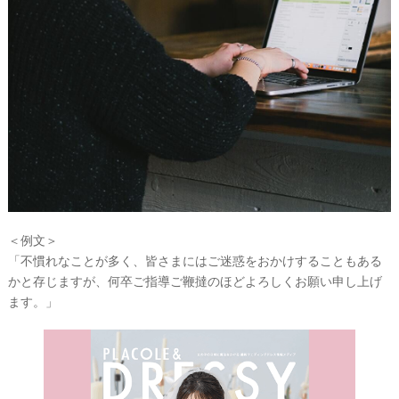
&
D
R
E
S
S
Y
公
式
サ
イ
ト
▶
＜例文＞
「不慣れなことが多く、皆さまにはご迷惑をおかけすることもある
かと存じますが、何卒ご指導ご鞭撻のほどよろしくお願い申し上げ
ます。」