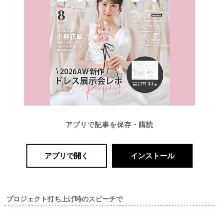
最
プ
プ
新
ラ
ラ
ド
ン
ン
レ
ナ
ナ
ス
ー
ー
記
ラ
レ
事
ン
ポ
を
キ
を
c
ン
見
h
グ
る
e
c
アプリで記事を保存・購読
k
アプリで開く
インストール
プロジェクト打ち上げ時のスピーチで