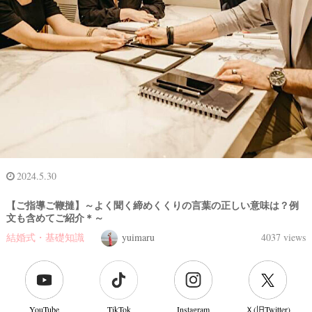
2024.5.30
【ご指導ご鞭撻】～よく聞く締めくくりの言葉の正しい意味は？例
文も含めてご紹介＊～
結婚式・基礎知識
yuimaru
4037 views
YouTube
TikTok
Instagram
Ｘ(旧Twitter)