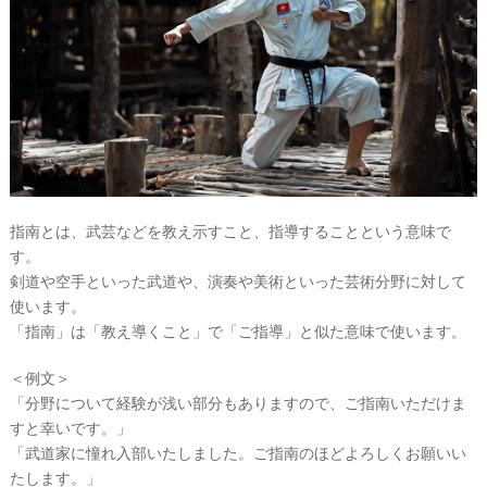
指南とは、武芸などを教え示すこと、指導することという意味で
す。
剣道や空手といった武道や、演奏や美術といった芸術分野に対して
使います。
「指南」は「教え導くこと」で「ご指導」と似た意味で使います。
＜例文＞
「分野について経験が浅い部分もありますので、ご指南いただけま
すと幸いです。」
「武道家に憧れ入部いたしました。ご指南のほどよろしくお願いい
たします。」