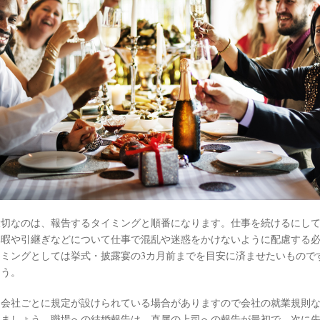
大切なのは、報告するタイミングと順番になります。仕事を続けるにし
休暇や引継ぎなどについて仕事で混乱や迷惑をかけないように配慮する
ミングとしては挙式・披露宴の3カ月前までを目安に済ませたいもので
ょう。
は会社ごとに規定が設けられている場合がありますので会社の就業規則
りましょう。職場への結婚報告は、直属の上司への報告が最初で、次に