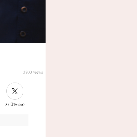
3700 views
Ｘ(旧Twitter)