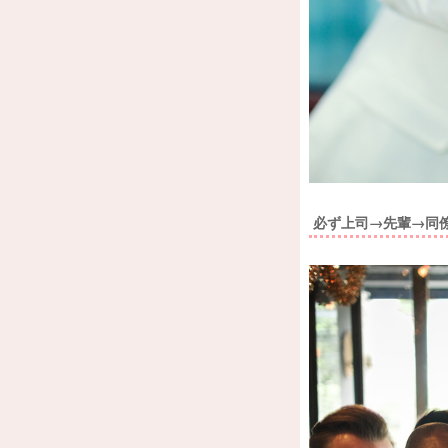
必ず上司→先輩→同