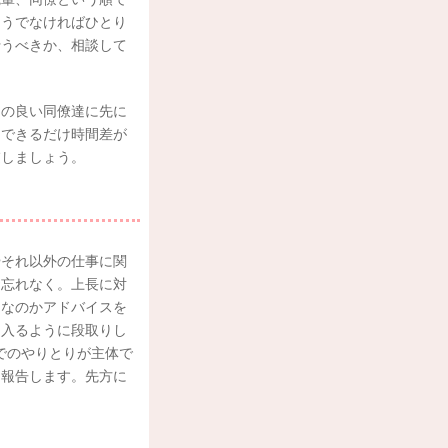
そうでなければひとり
行うべきか、相談して
仲の良い同僚達に先に
、できるだけ時間差が
慮しましょう。
やそれ以外の仕事に関
お忘れなく。上長に対
きなのかアドバイスを
に入るように段取りし
でのやりとりが主体で
に報告します。先方に