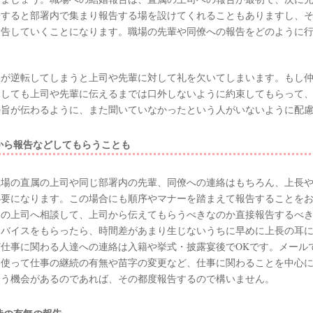
告すると部署内で集まり報告する場を設けてくれることもありますし、
報告していくことになります。職場の先輩や同僚への報告をどのように
。
番が逆転してしまうと上司や先輩に対して礼を欠いてしまいます。もし
としても上司や先輩に伝えるまでは口外しないように約束してもらって
の旨が伝わるように、また聞いていなかったという人がいないように配
から報告などしてもらうことも
職場の直属の上司や同じ部署内の先輩、同僚への連絡はもちろん、上長
必要になります。この場合にも順序やマナーを踏まえて報告することを
属の上司へ相談して、上司から伝えてもらうべきなのか直接報告するべ
ドバイスをもらったら、時間差があまり生じないうちに早めに上長の耳
仕事に関わる人達への連絡は入籍や挙式・披露宴後でOKです。メール
を使って仕事の継続の有無や苗字の変更など、仕事に関わることを中心
会う機会があるのであれば、その都度報告するので構いません。