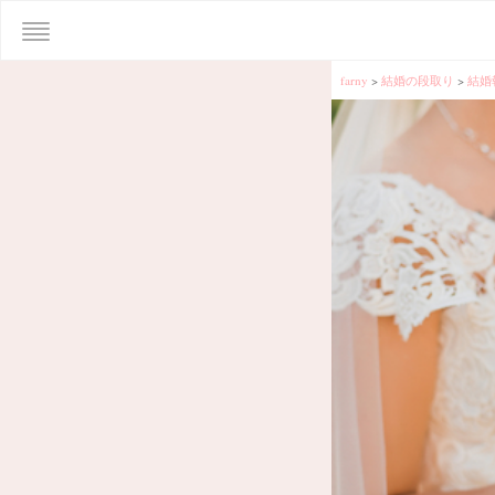
farny
>
結婚の段取り
>
結婚