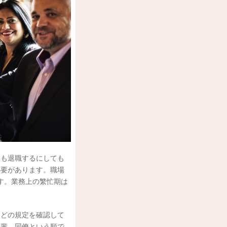
ても退職するにしても
必要があります。職場
す。業務上の繁忙期は
などの規定を確認して
先輩、同僚という順で