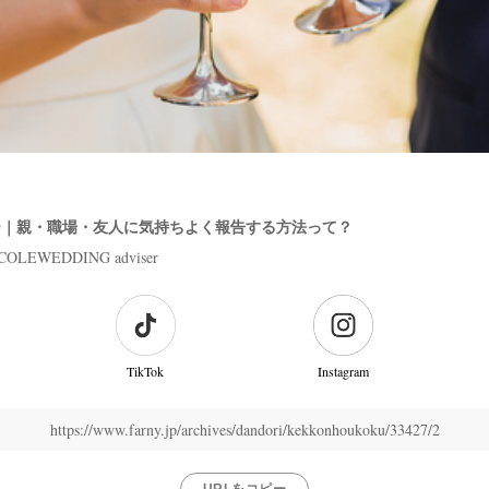
ー｜親・職場・友人に気持ちよく報告する方法って？
COLEWEDDING adviser
TikTok
Instagram
https://www.farny.jp/archives/dandori/kekkonhoukoku/33427/2
URLをコピー