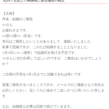
社内でも近しい関係者に送る場合の例文
c
k
【文例】
件名：結婚のご報告
○○さん
お疲れさまです。
○○部○○課○○（氏名）です。
本日はご報告したいことがありまして、連絡いたしました。
私事で恐縮ですが、このたび結婚することとなりました。
○月○日に○○（場所）で結婚式を挙げる予定です。
○○さんにぜひ出席してほしいのですが、ご都合はいかがでしょう
か？
ご出席の可否を○月○日までに頂戴できれば幸いです。
直接ご報告するべきところですが、メールでのご連絡となり失礼を
お許しください。近いうちに改めてごあいさつに伺いたいと存じま
す。
なお、結婚後も仕事は旧姓で続けていきます。