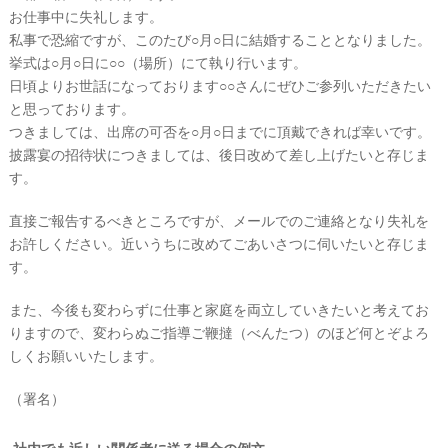
お仕事中に失礼します。
私事で恐縮ですが、このたび○月○日に結婚することとなりました。
挙式は○月○日に○○（場所）にて執り行います。
日頃よりお世話になっております○○さんにぜひご参列いただきたい
と思っております。
つきましては、出席の可否を○月○日までに頂戴できれば幸いです。
披露宴の招待状につきましては、後日改めて差し上げたいと存じま
す。
直接ご報告するべきところですが、メールでのご連絡となり失礼を
お許しください。近いうちに改めてごあいさつに伺いたいと存じま
す。
最
プ
プ
新
ラ
ラ
また、今後も変わらずに仕事と家庭を両立していきたいと考えてお
ド
ン
ン
レ
ナ
ナ
りますので、変わらぬご指導ご鞭撻（べんたつ）のほど何とぞよろ
ス
ー
ー
しくお願いいたします。
記
ラ
レ
事
ン
ポ
を
キ
を
（署名）
c
ン
見
h
グ
る
e