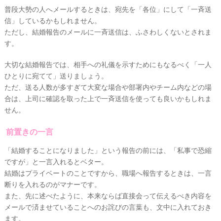
ェ
普段大勢の人へメールするときは、宛先を「各位」にして「一斉送
ア
ル
カ
信」しているかもしれません。
イ
ム
ただし、結婚報告のメールに一斉送信は、ふさわしくないとされま
ス
テ
す。
ペ
ー
ム
ス
大切な結婚報告では、相手への礼儀を示すためにもなるべく「一人
ひとりに宛てて」送りましょう。
#
プ
ただ、送る人数が多すぎて大変な場合や部署内やチーム内などの場
チ
合は、上司に確認を取った上で一斉送信を使っても良いかもしれま
ギ
フ
せん。
ト
前置きの一言
#
沖
縄
「結婚することになりました」という報告の前には、「私事で恐縮
ですが」と一言入れるとベター。
#
ビ
結婚はプライベートのことですから、職場へ報告するときは、一言
ー
断りを入れるのがマナーです。
チ
また、先に述べたように、本来ならば直接会って伝えるべき内容を
フ
ォ
メールで済ませていることへのお詫びの言葉も、文中に入れておき
ト
ます。