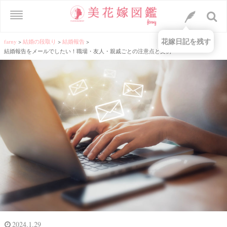
花嫁日記を残す
farny
>
結婚の段取り
>
結婚報告
>
結婚報告をメールでしたい！職場・友人・親戚ごとの注意点と文例
2024.1.29