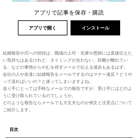
アプリで記事を保存・購読
アプリで開く
インストール
リ
結婚報告や式への招待は、職場の上司・先輩や恩師には直接伝えた
ゾ
い気持ちはあるけれど、タイミングが合わない、距離が離れてい
ー
る、などの事情からやむを得ずメールで伝える場合もあるはず。
ト
会社の人や友達に結婚報告をメールでするのはマナー違反？どうや
って送ればいいの？と迷ってしまいますよね。
婚
送り手にとっては手軽なメールでの報告ですが、受け手にはどのよ
うに受け取られているのでしょうか。
どのような報告ならメールでも大丈夫なのか例文と注意点について
ご紹介します。
目次