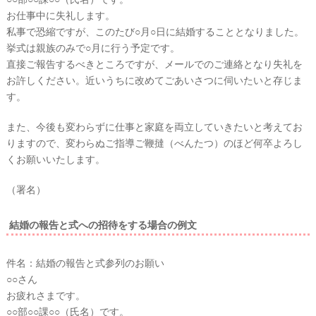
お仕事中に失礼します。
私事で恐縮ですが、このたび○月○日に結婚することとなりました。
挙式は親族のみで○月に行う予定です。
直接ご報告するべきところですが、メールでのご連絡となり失礼を
お許しください。近いうちに改めてごあいさつに伺いたいと存じま
す。
P
L
A
また、今後も変わらずに仕事と家庭を両立していきたいと考えてお
C
O
りますので、変わらぬご指導ご鞭撻（べんたつ）のほど何卒よろし
L
くお願いいたします。
E
&
D
R
（署名）
E
S
S
結婚の報告と式への招待をする場合の例文
Y
公
式
サ
件名：結婚の報告と式参列のお願い
イ
ト
○○さん
▶
お疲れさまです。
○○部○○課○○（氏名）です。