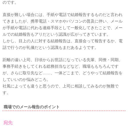
のです。
直接が難しい場合には、手紙や電話で結婚報告するものだと言われ
てきましたが、携帯電話・スマホやパソコンの普及に伴い、メール
が手紙や電話に代わる連絡手段として一般化してきたことで、メー
ルでの結婚報告もアリだという認識が広がってきています。
しかし、目上の人に対する結婚報告は、直接会って報告するか、電
話で行うのが礼儀だという認識もまだあるようです。
距離の遠い上司、日頃からお世話になっている先輩、同僚・同期、
事務手続きをしてくれる総務担当などなど、職場ももちろんです
が、さらに取引先など……、一体どこまで、どうやって結婚報告を
#
していいのか悩みどころ。
プ
レ
社風によっても違うと思うので、上司に相談してみるのが無難で
花
ウ
す。
嫁
エ
#
デ
職場でのメール報告のポイント
卒
ィ
花
ン
#
宛先
ウ
グ