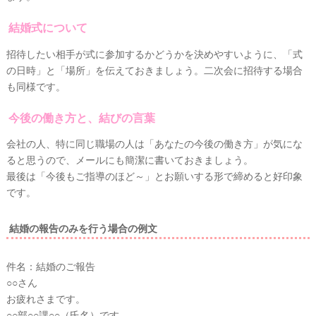
結婚式について
招待したい相手が式に参加するかどうかを決めやすいように、「式
の日時」と「場所」を伝えておきましょう。二次会に招待する場合
も同様です。
今後の働き方と、結びの言葉
結
婚
会社の人、特に同じ職場の人は「あなたの今後の働き方」が気にな
の
ると思うので、メールにも簡潔に書いておきましょう。
最後は「今後もご指導のほど～」とお願いする形で締めると好印象
段
です。
取
り
結婚の報告のみを行う場合の例文
件名：結婚のご報告
○○さん
お疲れさまです。
○○部○○課○○（氏名）です。