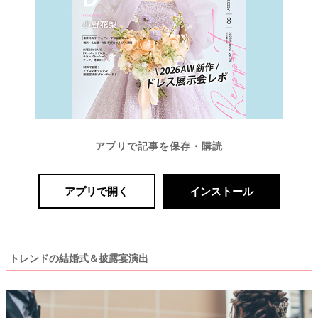
O
L
E
&
D
R
E
S
S
Y
公
式
サ
イ
ト
アプリで記事を保存・購読
▶
アプリで開く
インストール
トレンドの結婚式＆披露宴演出