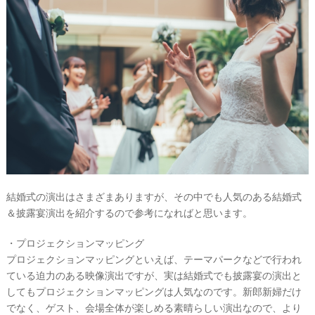
最
プ
プ
新
ラ
ラ
ド
ン
ン
レ
ナ
ナ
ス
ー
ー
記
ラ
レ
事
ン
ポ
を
キ
を
ン
見
h
グ
る
k
結婚式の演出はさまざまありますが、その中でも人気のある結婚式
＆披露宴演出を紹介するので参考になればと思います。
・プロジェクションマッピング
プロジェクションマッピングといえば、テーマパークなどで行われ
ている迫力のある映像演出ですが、実は結婚式でも披露宴の演出と
してもプロジェクションマッピングは人気なのです。新郎新婦だけ
でなく、ゲスト、会場全体が楽しめる素晴らしい演出なので、より