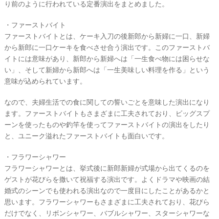
り前のように行われている定番演出をまとめました。
・ファーストバイト
ウ
ファーストバイトとは、ケーキ入刀の後新郎から新婦に一口、新婦
ェ
から新郎に一口ケーキを食べさせ合う演出です。このファーストバ
デ
イトには意味があり、新郎から新婦へは「一生食べ物には困らせな
い」、そして新婦から新郎へは「一生美味しい料理を作る」という
ィ
意味が込められています。
ン
グ
なので、夫婦生活での食に関しての誓いごとを意味した演出になり
フ
ます。ファーストバイトもさまざまに工夫されており、ビッグスプ
ォ
ーンを使ったものや釣竿を使ってファーストバイトの演出をしたり
と、ユニーク溢れたファーストバイトも面白いです。
ト
・フラワーシャワー
フラワーシャワーとは、挙式後に新郎新婦が式場から出てくるのを
ゲストが花びらを撒いて祝福する演出です。よくドラマや映画の結
婚式のシーンでも使われる演出なので一度目にしたことがあるかと
思います。フラワーシャワーもさまざまに工夫されており、花びら
だけでなく、リボンシャワー、バブルシャワー、スターシャワーな