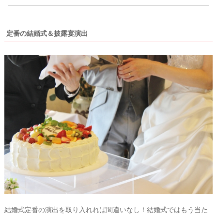
試
着
レ
定番の結婚式＆披露宴演出
ポ
結婚式定番の演出を取り入れれば間違いなし！結婚式ではもう当た