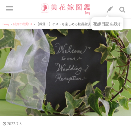
花嫁日記を残す
farny
>
結婚の段取り
>
【厳選！】ゲストも楽しめる披露宴演出＆フォトブース演出
2022.7.8