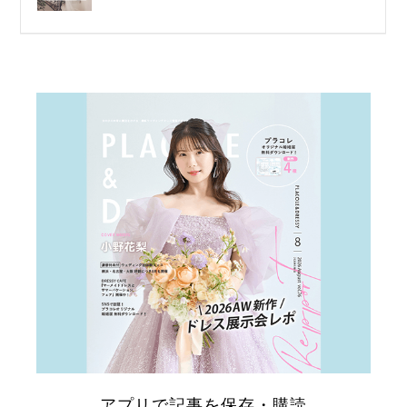
リ
ゾ
ー
アプリで記事を保存・購読