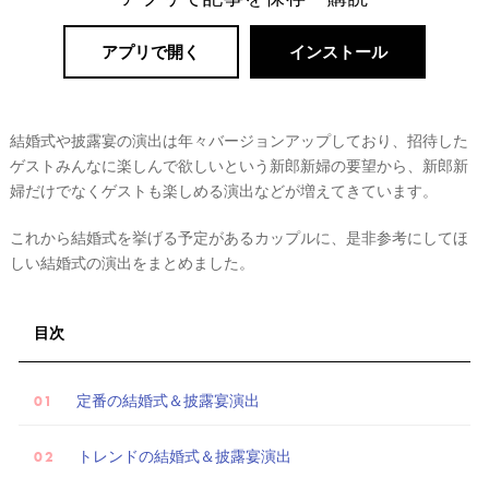
ト
婚
アプリで開く
インストール
結婚式や披露宴の演出は年々バージョンアップしており、招待した
ゲストみんなに楽しんで欲しいという新郎新婦の要望から、新郎新
婦だけでなくゲストも楽しめる演出などが増えてきています。
これから結婚式を挙げる予定があるカップルに、是非参考にしてほ
しい結婚式の演出をまとめました。
目次
定番の結婚式＆披露宴演出
トレンドの結婚式＆披露宴演出