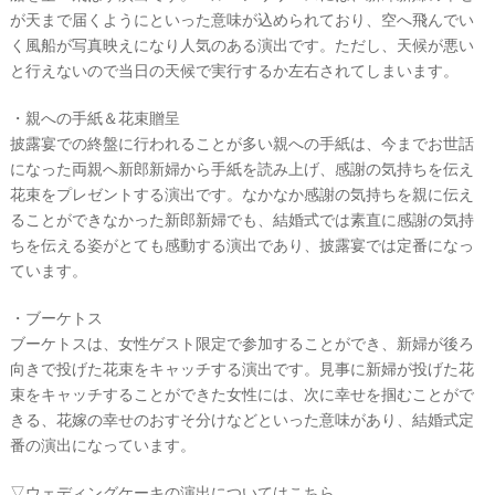
が天まで届くようにといった意味が込められており、空へ飛んでい
テ
く風船が写真映えになり人気のある演出です。ただし、天候が悪い
ム
と行えないので当日の天候で実行するか左右されてしまいます。
・親への手紙＆花束贈呈
披露宴での終盤に行われることが多い親への手紙は、今までお世話
になった両親へ新郎新婦から手紙を読み上げ、感謝の気持ちを伝え
花束をプレゼントする演出です。なかなか感謝の気持ちを親に伝え
ることができなかった新郎新婦でも、結婚式では素直に感謝の気持
ちを伝える姿がとても感動する演出であり、披露宴では定番になっ
ています。
・ブーケトス
ブーケトスは、女性ゲスト限定で参加することができ、新婦が後ろ
向きで投げた花束をキャッチする演出です。見事に新婦が投げた花
束をキャッチすることができた女性には、次に幸せを掴むことがで
きる、花嫁の幸せのおすそ分けなどといった意味があり、結婚式定
番の演出になっています。
▽ウェディングケーキの演出についてはこちら