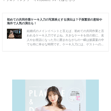
結
婚
の
段
取
り
P
L
A
C