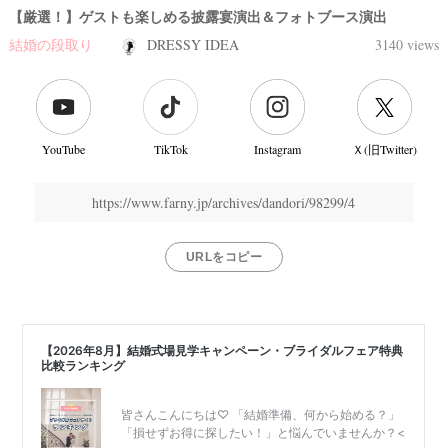
【厳選！】ゲストも楽しめる披露宴演出＆フォトブース演出
結婚の段取り
DRESSY IDEA
3140 views
YouTube
TikTok
Instagram
Ｘ(旧Twitter)
https://www.farny.jp/archives/dandori/98299/4
URLをコピー
結
婚
式
当
日