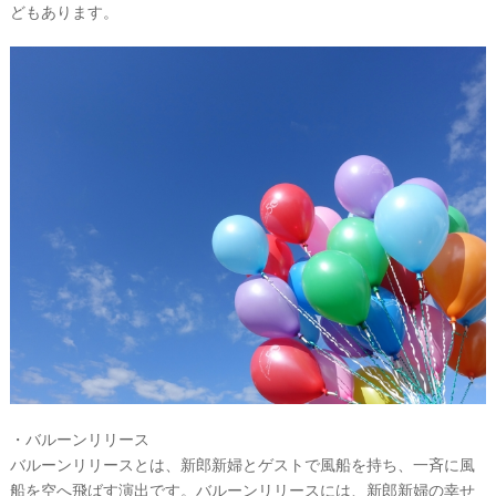
どもあります。
ウ
エ
デ
ィ
ン
グ
・バルーンリリース
ア
バルーンリリースとは、新郎新婦とゲストで風船を持ち、一斉に風
船を空へ飛ばす演出です。バルーンリリースには、新郎新婦の幸せ
イ