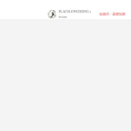
PLACOLEWEDDING a
結婚式・基礎知識
dviser
【完全保存版】入籍後にやる11項目の手続き
◎苗字が変わる女性の入籍後の手続きまとめ
PLACOLEWEDDING a
入籍手続き