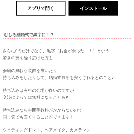
アプリで開く
インストール
むしろ結婚式で黒字に！？
さらに0円だけでなく、黒字（お金が余った…！）という
驚きの技を繰り広げた方も！
会場の無駄な装飾を省いたり
持ち込みをしたりして、結婚式費用を安くされるとのこと♪
持ち込みは有料の会場が多いのですが
交渉によっては無料になることも♥
持ち込みなら中間手数料がかからないので
同じ質でも安くすることができます！
ウェディングドレス、ヘアメイク、カメラマン