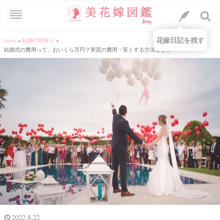
花嫁日記を残す
farny
>
結婚の段取り
>
結婚式の費用って、おいくら万円？実質の費用・安くする方法まとめ♥
2022.8.22