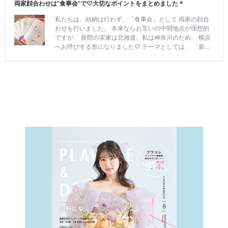
ィ
ン
グ
ア
イ
テ
ム