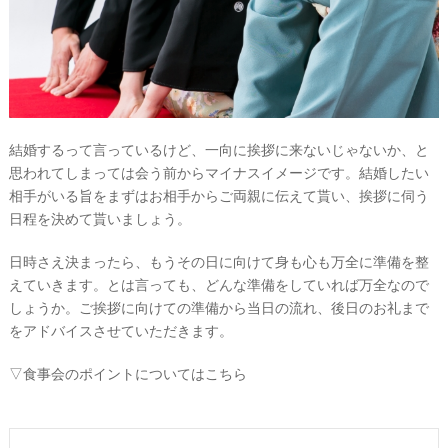
結婚するって言っているけど、一向に挨拶に来ないじゃないか、と
思われてしまっては会う前からマイナスイメージです。結婚したい
相手がいる旨をまずはお相手からご両親に伝えて貰い、挨拶に伺う
日程を決めて貰いましょう。
日時さえ決まったら、もうその日に向けて身も心も万全に準備を整
えていきます。とは言っても、どんな準備をしていれば万全なので
しょうか。ご挨拶に向けての準備から当日の流れ、後日のお礼まで
をアドバイスさせていただきます。
▽食事会のポイントについてはこちら
ウ
エ
デ