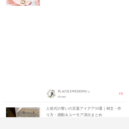
PLACOLEWEDDING a
PR
dviser
人前式の誓いの言葉アイデア30選｜例文・作
り方・感動＆ユーモア演出まとめ