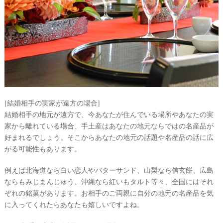
P
L
A
C
O
L
E
&
[結婚相手の実家が遠方の場合]
D
結婚相手の地元が遠方で、今あなたが住んでいる場所やあなたの実
R
E
家から離れている場合、手土産はあなたの地元ならではの名産品が
S
S
好まれるでしょう。そこからあなたの地元の話題や名産品の話に広
Y
がる可能性もあります。
公
式
サ
例えば北海道なら白い恋人やバターサンド、山梨なら信玄餅、広島
イ
ト
ならもみじまんじゅう、沖縄なら紅いもタルト等々、全国にはそれ
▶
ぞれの銘菓があります。お相手のご両親に自分の地元の名産品を気
に入ってくれたらあなたも嬉しいですよね。