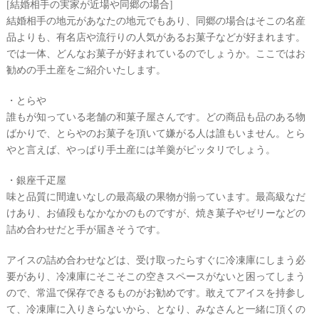
[結婚相手の実家が近場や同郷の場合]
結婚相手の地元があなたの地元でもあり、同郷の場合はそこの名産
品よりも、有名店や流行りの人気があるお菓子などが好まれます。
では一体、どんなお菓子が好まれているのでしょうか。ここではお
勧めの手土産をご紹介いたします。
・とらや
誰もが知っている老舗の和菓子屋さんです。どの商品も品のある物
ばかりで、とらやのお菓子を頂いて嫌がる人は誰もいません。とら
最
プ
プ
やと言えば、やっぱり手土産には羊羹がピッタリでしょう。
新
ラ
ラ
ド
ン
ン
・銀座千疋屋
レ
ナ
ナ
ス
ー
ー
味と品質に間違いなしの最高級の果物が揃っています。最高級なだ
記
ラ
レ
けあり、お値段もなかなかのものですが、焼き菓子やゼリーなどの
事
ン
ポ
詰め合わせだと手が届きそうです。
を
キ
を
c
ン
見
h
グ
る
アイスの詰め合わせなどは、受け取ったらすぐに冷凍庫にしまう必
e
要があり、冷凍庫にそこそこの空きスペースがないと困ってしまう
c
k
ので、常温で保存できるものがお勧めです。敢えてアイスを持参し
て、冷凍庫に入りきらないから、となり、みなさんと一緒に頂くの