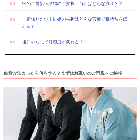
彼のご両親へ結婚のご挨拶！当日はどんな流れ？？
一番知りたい！結婚の挨拶はどんな言葉で気持ちを伝
える？
後日のお礼で好感度が変わる！
ウ
ェ
デ
結婚が決まったら何をする？まずはお互いのご両親へご挨拶
ィ
ン
グ
フ
ォ
ト