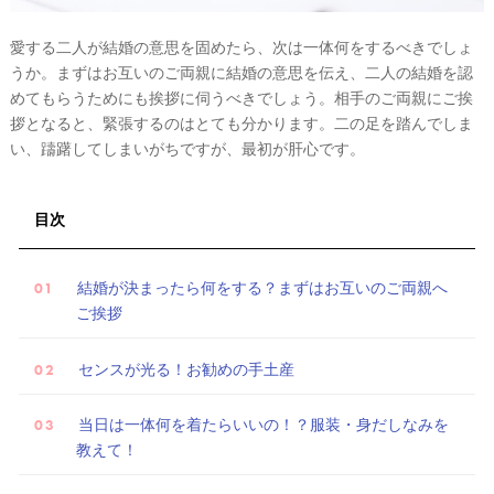
愛する二人が結婚の意思を固めたら、次は一体何をするべきでしょ
うか。まずはお互いのご両親に結婚の意思を伝え、二人の結婚を認
試
めてもらうためにも挨拶に伺うべきでしょう。相手のご両親にご挨
拶となると、緊張するのはとても分かります。二の足を踏んでしま
着
い、躊躇してしまいがちですが、最初が肝心です。
レ
ポ
目次
結婚が決まったら何をする？まずはお互いのご両親へ
ご挨拶
センスが光る！お勧めの手土産
当日は一体何を着たらいいの！？服装・身だしなみを
教えて！