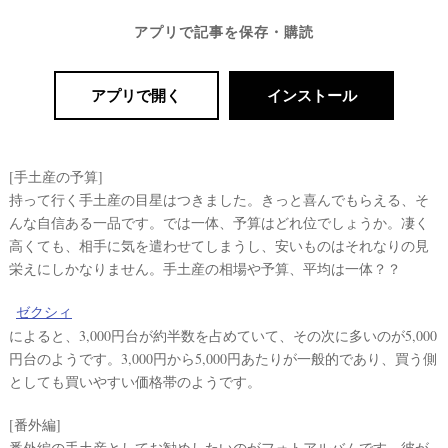
アプリで記事を保存・購読
アプリで開く
インストール
[手土産の予算]
持って行く手土産の目星はつきました。きっと喜んでもらえる、そ
んな自信ある一品です。では一体、予算はどれ位でしょうか。凄く
高くても、相手に気を遣わせてしまうし、安いものはそれなりの見
栄えにしかなりません。手土産の相場や予算、平均は一体？？
ゼクシィ
によると、3,000円台が約半数を占めていて、その次に多いのが5,000
円台のようです。3,000円から5,000円あたりが一般的であり、買う側
としても買いやすい価格帯のようです。
[番外編]
番外編の手土産としてお勧めしたいのがフォトアルバムです。彼が