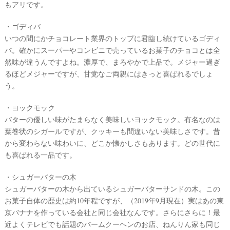
もアリです。
・ゴディバ
いつの間にかチョコレート業界のトップに君臨し続けているゴディ
バ。確かにスーパーやコンビニで売っているお菓子のチョコとは全
然味が違うんですよね。濃厚で、まろやかで上品で。メジャー過ぎ
るほどメジャーですが、甘党なご両親にはきっと喜ばれるでしょ
う。
・ヨックモック
バターの優しい味がたまらなく美味しいヨックモック。有名なのは
葉巻状のシガールですが、クッキーも間違いない美味しさです。昔
から変わらない味わいに、どこか懐かしさもあります。どの世代に
も喜ばれる一品です。
・シュガーバターの木
シュガーバターの木から出ているシュガーバターサンドの木。この
お菓子自体の歴史は約10年程ですが、（2019年9月現在）実はあの東
京バナナを作っている会社と同じ会社なんです。さらにさらに！最
近よくテレビでも話題のバームクーヘンのお店、ねんりん家も同じ