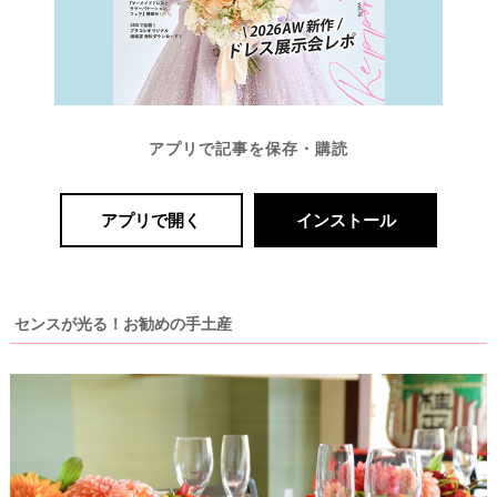
アプリで記事を保存・購読
結
婚
アプリで開く
インストール
の
段
取
センスが光る！お勧めの手土産
り