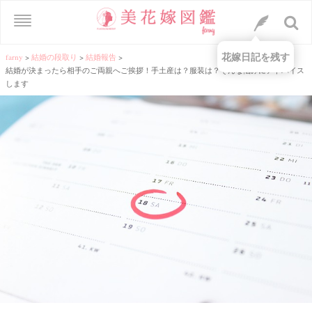
花嫁日記を残す
farny
>
結婚の段取り
>
結婚報告
>
結婚が決まったら相手のご両親へご挨拶！手土産は？服装は？そんな悩みにアドバイス
します