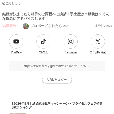
2024.1.12
結婚が決まったら相手のご両親へご挨拶！手土産は？服装は？そん
な悩みにアドバイスします
結婚報告
プロポーズされたら.com
4291 views
YouTube
TikTok
Instagram
Ｘ(旧Twitter)
https://www.farny.jp/archives/dandori/83763/2
URLをコピー
結
婚
式
当
日