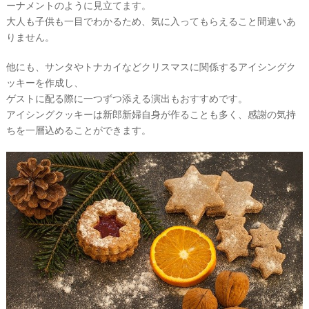
ーナメントのように見立てます。
#
ウ
卒
大人も子供も一目でわかるため、気に入ってもらえること間違いあ
花
エ
りません。
デ
#
ウ
他にも、サンタやトナカイなどクリスマスに関係するアイシングク
ィ
ェ
ッキーを作成し、
ル
ン
カ
ゲストに配る際に一つずつ添える演出もおすすめです。
グ
ム
アイシングクッキーは新郎新婦自身が作ることも多く、感謝の気持
ス
ア
ちを一層込めることができます。
ペ
ー
イ
ス
テ
#
ム
プ
チ
ギ
フ
ト
#
沖
縄
#
ビ