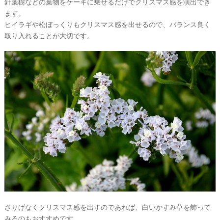
針葉樹などの葉物をケーキに乗せるだけでクリスマス感を演出でき
ます。
ヒイラギや松ぼっくりもクリスマス感を出せるので、バランス良く
取り入れることが大切です。
P
L
A
C
O
L
E
&
D
R
E
S
S
Y
公
さりげなくクリスマス感を出すのであれば、白いかすみ草を飾って
式
サ
みるのもおすすめです。