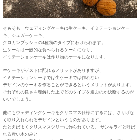
ー
チ
フ
ォ
ト
そもそも、ウェディングケーキは生ケーキ、イミテーションケー
キ、シュガーケーキ、
クロカンブッシュの4種類のタイプにわけられます。
生ケーキは一般的な食べられるケーキになり、
イミテーションケーキは作り物のケーキになります。
生ケーキがゲストに配れるメリットがありますが、
イミテーションケーキでは生ケーキでは作れない
デザインのケーキを作ることができるというメリットがあります。
結
それぞれの良さを理解した上でどのタイプを選ぶのか決断するのが
婚
いいでしょう。
の
段
他にもウェディングケーキをクリスマス仕様にするには、さりげな
取
く取り入れられるデザインというものがあります。
たとえばよくクリスマスツリーに飾られている、 サンキライと呼ば
り
れる赤い木のみと