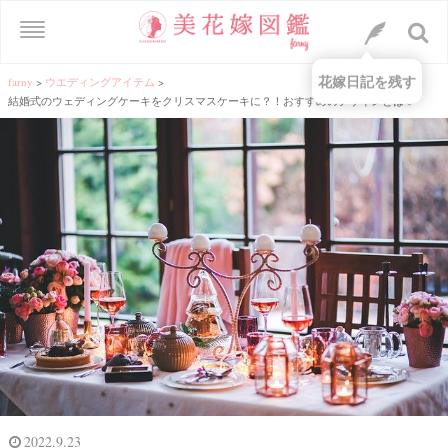
花嫁日記を残す
farny
>
ウエディングアイテム
>
結婚式のウェディングケーキをクリスマスケーキに？！おすすめのデザインとは♡
2022.9.23