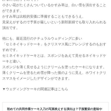
イ
小さい花がたくさんついているかすみ草は、白い雪を演出すること
ト
▶
ができます。
かすみ草は比較的安価に準備することもできるうえ、
見栄えがするので予算が厳しいという新郎新婦でも取り入れられる
演出です。
他にも、最近流行のナチュラルウェディングに多い
「セミネイキッドケーキ」をクリスマス風にアレンジするのもおす
すめです。
セミネイキッドケーキとは、スポンジをあえて見せるネイキッドケ
ーキと違い、
スポンジを薄く見せるようにクリームを塗ったケーキになります。
薄くクリームを塗るため雪が降った後のように見え、ホワイトクリ
スマスをイメージしたデザインができます。
最
プ
プ
新
ラ
ラ
▼ウェディングケーキの関連記事はこちら
ド
ン
ン
レ
ナ
ナ
ス
ー
ー
記
ラ
レ
事
ン
ポ
を
キ
を