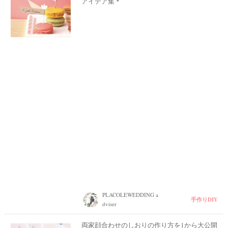
アイデア集＊
PLACOLEWEDDING a
手作りDIY
dviser
両家顔合わせのしおりの作り方を1から大公開