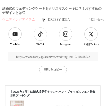
結婚式のウェディングケーキをクリスマスケーキに？！おすすめの
デザインとは♡
ウエディングアイテム
DRESSY IDEA
4429 views
YouTube
TikTok
Instagram
Ｘ(旧Twitter)
https://www.farny.jp/archives/weddingitem-2/104882/2
URLをコピー
結
婚
式
当