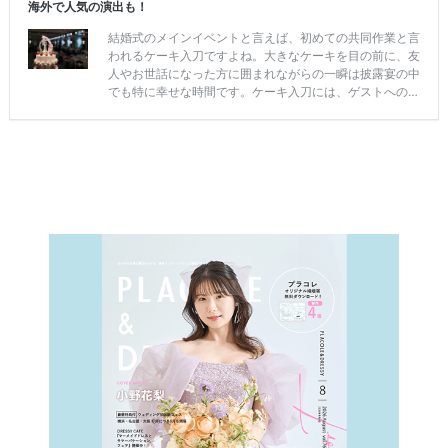
c
ン
見
h
グ
る
e
c
k