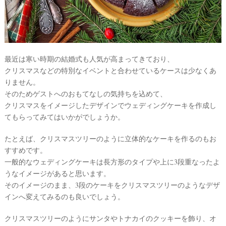
ト
最近は寒い時期の結婚式も人気が高まってきており、
クリスマスなどの特別なイベントと合わせているケースは少なくあ
りません。
そのためゲストへのおもてなしの気持ちを込めて、
クリスマスをイメージしたデザインでウェディングケーキを作成し
てもらってみてはいかがでしょうか。
たとえば、クリスマスツリーのように立体的なケーキを作るのもお
すすめです。
一般的なウェディングケーキは長方形のタイプや上に3段重なったよ
うなイメージがあると思います。
#
そのイメージのまま、3段のケーキをクリスマスツリーのようなデザ
プ
インへ変えてみるのも良いでしょう。
レ
花
嫁
クリスマスツリーのようにサンタやトナカイのクッキーを飾り、オ