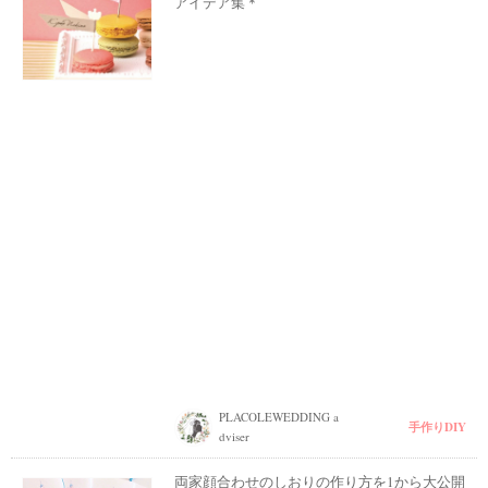
アイデア集＊
PLACOLEWEDDING a
手作りDIY
dviser
両家顔合わせのしおりの作り方を1から大公開