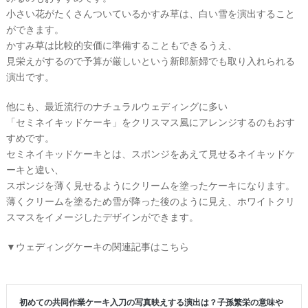
イ
小さい花がたくさんついているかすみ草は、白い雪を演出すること
ト
▶
ができます。
かすみ草は比較的安価に準備することもできるうえ、
見栄えがするので予算が厳しいという新郎新婦でも取り入れられる
演出です。
他にも、最近流行のナチュラルウェディングに多い
「セミネイキッドケーキ」をクリスマス風にアレンジするのもおす
すめです。
セミネイキッドケーキとは、スポンジをあえて見せるネイキッドケ
ーキと違い、
スポンジを薄く見せるようにクリームを塗ったケーキになります。
薄くクリームを塗るため雪が降った後のように見え、ホワイトクリ
スマスをイメージしたデザインができます。
最
プ
プ
新
ラ
ラ
▼ウェディングケーキの関連記事はこちら
ド
ン
ン
レ
ナ
ナ
ス
ー
ー
記
ラ
レ
事
ン
ポ
を
キ
を