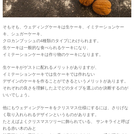
ー
チ
フ
ォ
ト
そもそも、ウェディングケーキは生ケーキ、イミテーションケー
キ、シュガーケーキ、
クロカンブッシュの4種類のタイプにわけられます。
生ケーキは一般的な食べられるケーキになり、
イミテーションケーキは作り物のケーキになります。
生ケーキがゲストに配れるメリットがありますが、
イミテーションケーキでは生ケーキでは作れない
デザインのケーキを作ることができるというメリットがあります。
結
それぞれの良さを理解した上でどのタイプを選ぶのか決断するのが
婚
いいでしょう。
の
段
他にもウェディングケーキをクリスマス仕様にするには、さりげな
取
く取り入れられるデザインというものがあります。
たとえばよくクリスマスツリーに飾られている、 サンキライと呼ば
り
れる赤い木のみと