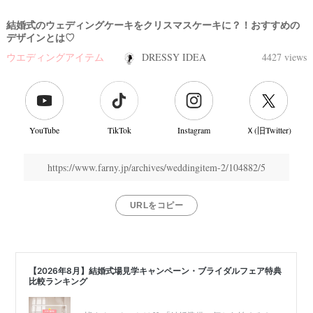
結婚式のウェディングケーキをクリスマスケーキに？！おすすめの
デザインとは♡
ウエディングアイテム
DRESSY IDEA
4427 views
YouTube
TikTok
Instagram
Ｘ(旧Twitter)
https://www.farny.jp/archives/weddingitem-2/104882/5
URLをコピー
結
婚
式
当