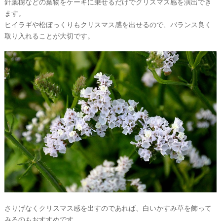
針葉樹などの葉物をケーキに乗せるだけでクリスマス感を演出でき
ます。
ヒイラギや松ぼっくりもクリスマス感を出せるので、バランス良く
取り入れることが大切です。
P
L
A
C
O
L
E
&
D
R
E
S
S
Y
公
さりげなくクリスマス感を出すのであれば、白いかすみ草を飾って
式
サ
みるのもおすすめです。