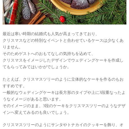
ト
最近は寒い時期の結婚式も人気が高まってきており、
クリスマスなどの特別なイベントと合わせているケースは少なくあ
りません。
そのためゲストへのおもてなしの気持ちを込めて、
クリスマスをイメージしたデザインでウェディングケーキを作成し
てもらってみてはいかがでしょうか。
たとえば、クリスマスツリーのように立体的なケーキを作るのもお
すすめです。
一般的なウェディングケーキは長方形のタイプや上に3段重なったよ
うなイメージがあると思います。
#
そのイメージのまま、3段のケーキをクリスマスツリーのようなデザ
プ
インへ変えてみるのも良いでしょう。
レ
花
嫁
クリスマスツリーのようにサンタやトナカイのクッキーを飾り、オ