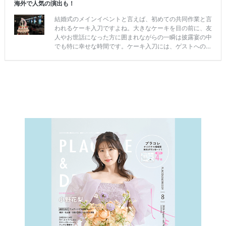
c
ン
見
h
グ
る
e
c
k