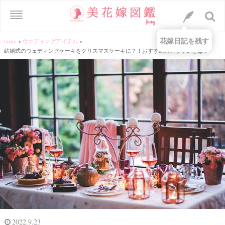
花嫁日記を残す
farny
>
ウエディングアイテム
>
結婚式のウェディングケーキをクリスマスケーキに？！おすすめのデザインとは♡
2022.9.23