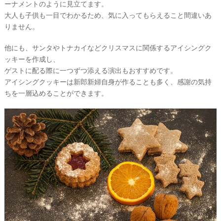
ーナメントのように見立てます。
#
ウ
卒
大人も子供も一目でわかるため、気に入ってもらえること間違いあ
花
エ
りません。
デ
#
ウ
他にも、サンタやトナカイなどクリスマスに関係するアイシングク
ィ
ェ
ッキーを作成し、
ル
ン
カ
ゲストに配る際に一つずつ添える演出もおすすめです。
グ
ム
アイシングクッキーは新郎新婦自身が作ることも多く、感謝の気持
ス
ア
ちを一層込めることができます。
ペ
ー
イ
ス
テ
#
ム
プ
チ
ギ
フ
ト
#
沖
縄
#
ビ