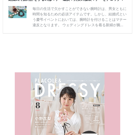
最
プ
プ
新
ラ
ラ
ド
ン
ン
レ
ナ
ナ
ス
ー
ー
記
ラ
レ
事
ン
ポ
を
キ
を
c
ン
見
h
グ
る
e