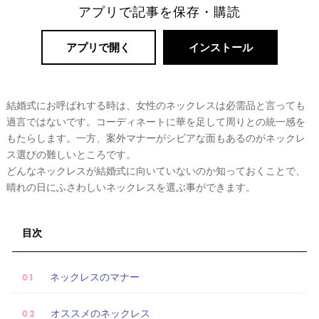
アプリで記事を保存・購読
アプリで開く
インストール
結婚式にお呼ばれする時は、女性のネックレスは必需品と言っても
リ
過言ではないです。コーディネートに華を足して周りとの統一感を
ゾ
もたらします。一方、案外マナーがシビアな面もあるのがネックレ
ー
ス選びの難しいところです。
ト
どんなネックレスが結婚式に向いていないのか知っておくことで、
晴れの日にふさわしいネックレスを選ぶ事ができます。
婚
目次
ネックレスのマナー
オススメのネックレス