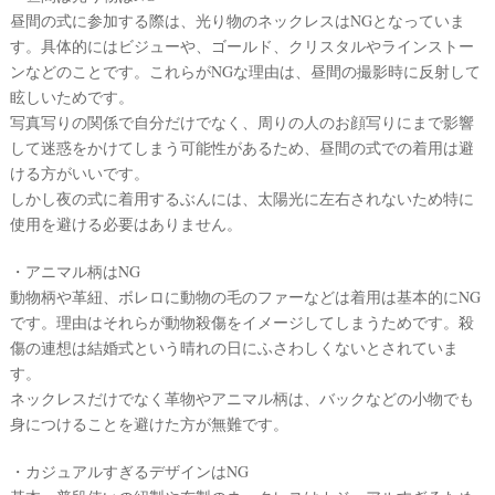
昼間の式に参加する際は、光り物のネックレスはNGとなっていま
ウ
す。具体的にはビジューや、ゴールド、クリスタルやラインストー
ェ
ンなどのことです。これらがNGな理由は、昼間の撮影時に反射して
デ
眩しいためです。
ィ
写真写りの関係で自分だけでなく、周りの人のお顔写りにまで影響
ン
して迷惑をかけてしまう可能性があるため、昼間の式での着用は避
ける方がいいです。
グ
しかし夜の式に着用するぶんには、太陽光に左右されないため特に
フ
使用を避ける必要はありません。
ォ
ト
・アニマル柄はNG
動物柄や革紐、ボレロに動物の毛のファーなどは着用は基本的にNG
です。理由はそれらが動物殺傷をイメージしてしまうためです。殺
傷の連想は結婚式という晴れの日にふさわしくないとされていま
す。
ネックレスだけでなく革物やアニマル柄は、バックなどの小物でも
身につけることを避けた方が無難です。
・カジュアルすぎるデザインはNG