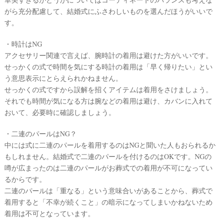
がら充分配慮して、結婚式にふさわしいものを選んだほうがいいで
す。
・時計はNG
アクセサリー関連で言えば、腕時計の着用は避けた方がいいです。
せっかくの式で時間を気にする時計の着用は「早く帰りたい」とい
う意思表示にとらえられかねません。
結
せっかくの式ですから誤解を招くアイテムは着用をさけましょう。
婚
それでも時間が気になる方は腕などの着用は避け、カバンに入れて
の
おいて、必要時に確認しましょう。
段
・二連のパールはNG？
取
中には式に二連のパールを着用するのはNGと聞いた人もおられるか
り
もしれません。結婚式で二連のパールを付けるのはOKです。NGの
噂が広まったのは二連のパールがお葬式での着用が不可になってい
るからです。
二連のパールは「重なる」という意味合いがあることから、葬式で
着用すると「不幸が続くこと」の暗示になってしまいかねないため
着用は不可となっています。