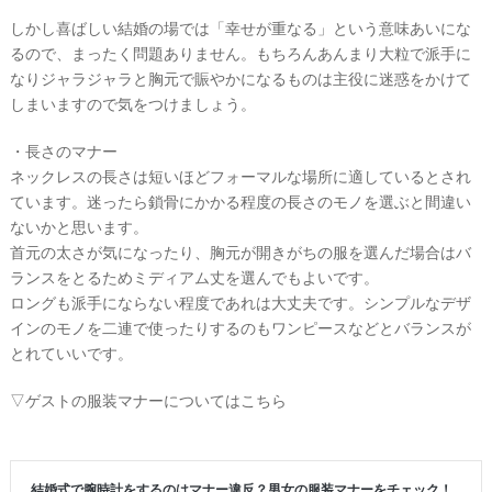
しかし喜ばしい結婚の場では「幸せが重なる」という意味あいにな
るので、まったく問題ありません。もちろんあんまり大粒で派手に
なりジャラジャラと胸元で賑やかになるものは主役に迷惑をかけて
しまいますので気をつけましょう。
P
・長さのマナー
L
ネックレスの長さは短いほどフォーマルな場所に適しているとされ
A
C
ています。迷ったら鎖骨にかかる程度の長さのモノを選ぶと間違い
O
L
ないかと思います。
E
首元の太さが気になったり、胸元が開きがちの服を選んだ場合はバ
&
D
ランスをとるためミディアム丈を選んでもよいです。
R
E
ロングも派手にならない程度であれは大丈夫です。シンプルなデザ
S
インのモノを二連で使ったりするのもワンピースなどとバランスが
S
Y
とれていいです。
公
式
サ
▽ゲストの服装マナーについてはこちら
イ
ト
▶