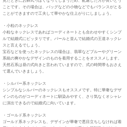
見たときにお葬式っぽくなってしまうため、配慮した方が良いとう
ことです。その場合は、バッグなどの小物などでもバランスがとる
ことができますので工夫して華やかな仕上がりにしましょう。
・小粒のネックレス
小粒なネックレスであればコーディネートとも合わせやすくシンプ
ルで結婚式にピッタリです。パールと並んで結婚式の王道ネックレ
スと言えるでしょう。
宝石などを使ったネックレスの場合は、翡翠などブルーやグリーン
系統の爽やかなデザインのものを着用することをオススメします。
天然石系は昼の式向きと言われていますので、式の時間帯もおさえ
て選んでいきましょう。
・シルバー系ネックレス
シンプルなシルバーのネックレスもオススメです。特に華奢なデザ
インのものがコーディネートに馴染みやすく、さり気なくオシャレ
に演出できるので結婚式に向いています。
・ゴールド系ネックレス
ゴールド系ネックレスも、デザインが華奢で悪目立ちしなければ着