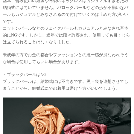
基本、普段使いの紐製や布製のネックレスはカジュアルすぎるため
結婚式には向いていません。バロックパールなどの形が不揃いなパ
ールもカジュアルとみなされるので付けていくのは止めた方がいい
です。
コットンパールなどのフェイクパールもカジュアルとみなされ基本
的にNGです。しかし、近年では段々許容され、使用しても目くじら
は立てられることはなくなりました。
未成年の方でお金の都合やファッションとの統一感が損なわれそう
な場合は使用してもいい場合があります。
・ブラックパールはNG
#
ブラックパールは、結婚式には不向きです。黒＝喪を連想させてし
プ
レ
まうことから、結婚式にでの着用は避けた方がいいでしょう。
花
ウ
嫁
エ
#
デ
卒
花
ィ
ン
#
ウ
グ