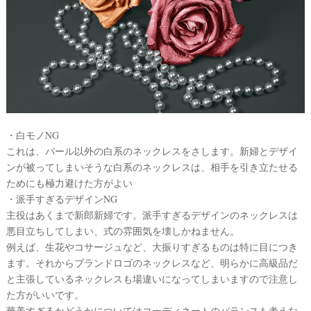
ェ
ル
ア
カ
イ
ム
ス
テ
ペ
ー
ム
ス
#
プ
チ
・白モノNG
ギ
フ
これは、パール以外の白系のネックレスをさします。新婦とデザイ
ト
ンが被ってしまいそうな白系のネックレスは、相手を引き立たせる
#
ためにも極力避けた方がよい
沖
・派手すぎるデザインNG
縄
主役はあくまで新郎新婦です。派手すぎるデザインのネックレスは
#
悪目立ちしてしまい、式の雰囲気を壊しかねません。
ビ
例えば、生花やコサージュなど、大振りすぎるものは特に目につき
ー
チ
ます。それからブランドロゴのネックレスなど、明らかに高級品だ
フ
と主張しているネックレスも場違いになってしまいますので注意し
ォ
ト
た方がいいです。
華美すぎるかどうかについてはコーディネートのバランスも考えな