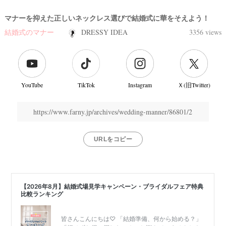
マナーを抑えた正しいネックレス選びで結婚式に華をそえよう！
結婚式のマナー
DRESSY IDEA
3356 views
YouTube
TikTok
Instagram
Ｘ(旧Twitter)
https://www.farny.jp/archives/wedding-manner/86801/2
URLをコピー
結