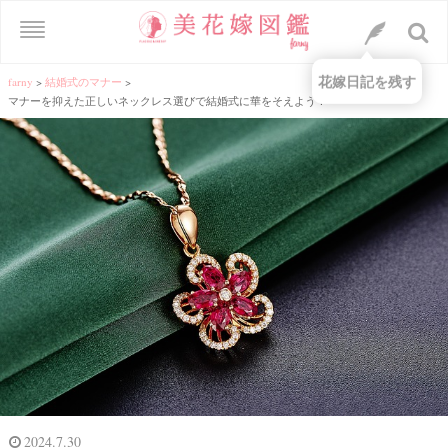
花嫁日記を残す
farny
>
結婚式のマナー
>
マナーを抑えた正しいネックレス選びで結婚式に華をそえよう！
2024.7.30