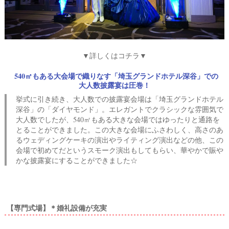
▼詳しくはコチラ▼
540㎡もある大会場で織りなす「埼玉グランドホテル深谷」での
大人数披露宴は圧巻！
挙式に引き続き、大人数での披露宴会場は「埼玉グランドホテル
深谷」の「ダイヤモンド」。エレガントでクラシックな雰囲気で
大人数でしたが、540㎡もある大きな会場ではゆったりと通路を
とることができました。この大きな会場にふさわしく、高さのあ
るウェディングケーキの演出やライティング演出などの他、この
会場で初めてだというスモーク演出もしてもらい、華やかで賑や
かな披露宴にすることができました☆
【専門式場】＊婚礼設備が充実