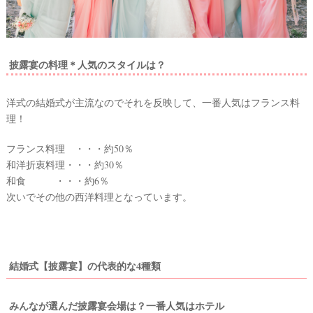
最
プ
プ
新
ラ
ラ
披露宴の料理＊人気のスタイルは？
ド
ン
ン
レ
ナ
ナ
ス
ー
ー
記
ラ
レ
洋式の結婚式が主流なのでそれを反映して、一番人気はフランス料
事
ン
ポ
理！
を
キ
を
c
ン
見
フランス料理 ・・・約50％
h
グ
る
e
和洋折衷料理・・・約30％
c
和食 ・・・約6％
k
次いでその他の西洋料理となっています。
結婚式【披露宴】の代表的な4種類
みんなが選んだ披露宴会場は？一番人気はホテル