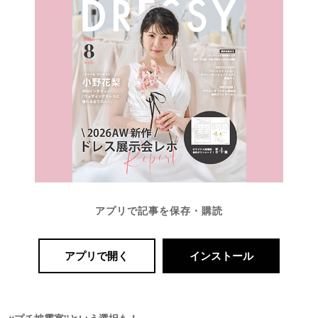
#
沖
縄
#
ビ
ー
チ
フ
ォ
ト
アプリで記事を保存・購読
アプリで開く
インストール
結
婚
の