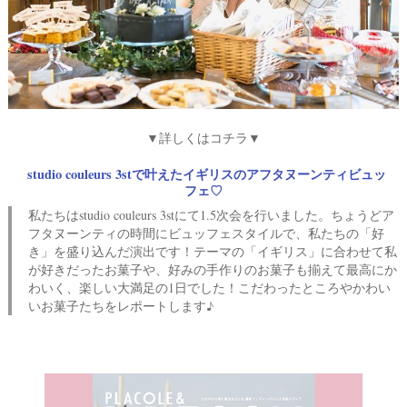
#
プ
ウ
レ
エ
花
嫁
デ
#
ィ
卒
ン
花
▼詳しくはコチラ▼
グ
#
studio couleurs 3stで叶えたイギリスのアフタヌーンティビュッ
ア
ウ
フェ♡
ェ
イ
ル
私たちはstudio couleurs 3stにて1.5次会を行いました。ちょうどア
カ
テ
フタヌーンティの時間にビュッフェスタイルで、私たちの「好
ム
ス
ム
き」を盛り込んだ演出です！テーマの「イギリス」に合わせて私
ペ
が好きだったお菓子や、好みの手作りのお菓子も揃えて最高にか
ー
わいく、楽しい大満足の1日でした！こだわったところやかわい
ス
いお菓子たちをレポートします♪
#
プ
チ
ギ
フ
ト