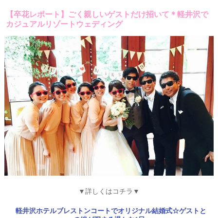
【卒花レポート】ごく親しいゲストだけ招いて＊軽井沢で
カジュアルリゾートウェディング
ウ
ェ
デ
ィ
ン
グ
フ
ォ
ト
▼詳しくはコチラ▼
軽井沢ホテルブレストンコートでオリジナル結婚式☆ゲストと