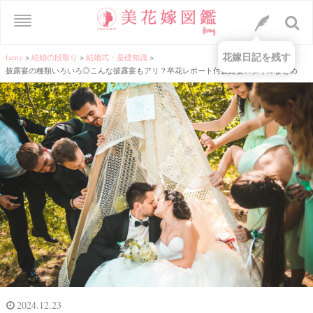
花嫁日記を残す
farny
>
結婚の段取り
>
結婚式・基礎知識
>
披露宴の種類いろいろ◎こんな披露宴もアリ？卒花レポート付披露宴スタイルまとめ
2024.12.23