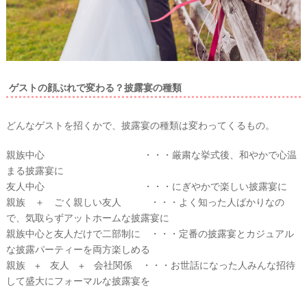
着
レ
ポ
ゲストの顔ぶれで変わる？披露宴の種類
どんなゲストを招くかで、披露宴の種類は変わってくるもの。
親族中心 ・・・厳粛な挙式後、和やかで心温
まる披露宴に
友人中心 ・・・にぎやかで楽しい披露宴に
親族 ＋ ごく親しい友人 ・・・よく知った人ばかりなの
で、気取らずアットホームな披露宴に
親族中心と友人だけで二部制に ・・・定番の披露宴とカジュアル
な披露パーティーを両方楽しめる
親族 + 友人 + 会社関係 ・・・お世話になった人みんな招待
して盛大にフォーマルな披露宴を