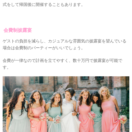
&
式をして帰国後に開催することもあります。
D
R
E
S
S
Y
会費制披露宴
公
式
サ
ゲストの負担を減らし、カジュアルな雰囲気の披露宴を望んでいる
イ
ト
場合は会費制のパーティーがいいでしょう。
▶
会費が一律なので計画を立てやすく、数十万円で披露宴が可能で
す。