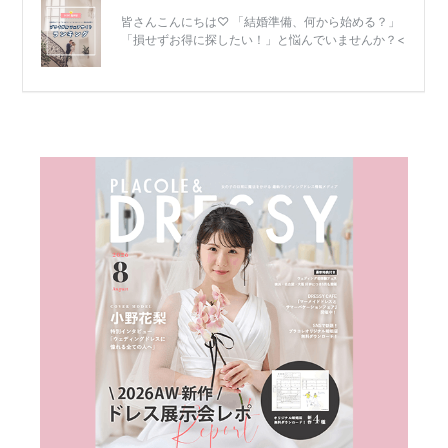
結
婚
式
当
日