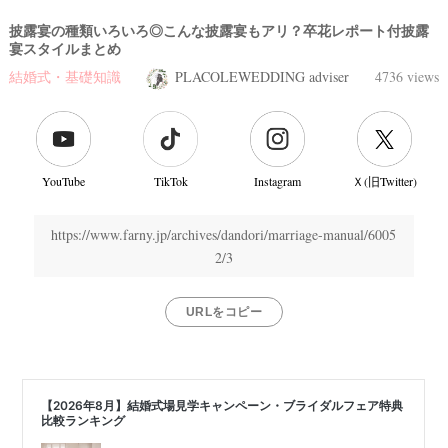
披露宴の種類いろいろ◎こんな披露宴もアリ？卒花レポート付披露
宴スタイルまとめ
結婚式・基礎知識
PLACOLEWEDDING adviser
4736 views
YouTube
TikTok
Instagram
Ｘ(旧Twitter)
https://www.farny.jp/archives/dandori/marriage-manual/6005
2/3
URLをコピー