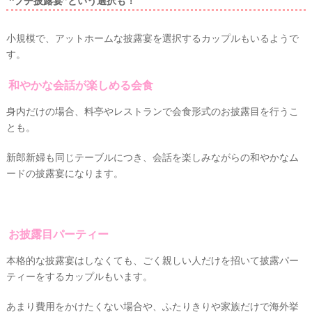
“プチ披露宴”という選択も！
段
取
小規模で、アットホームな披露宴を選択するカップルもいるようで
り
す。
和やかな会話が楽しめる会食
身内だけの場合、料亭やレストランで会食形式のお披露目を行うこ
とも。
新郎新婦も同じテーブルにつき、会話を楽しみながらの和やかなム
ードの披露宴になります。
お披露目パーティー
P
L
本格的な披露宴はしなくても、ごく親しい人だけを招いて披露パー
A
ティーをするカップルもいます。
C
O
L
あまり費用をかけたくない場合や、ふたりきりや家族だけで海外挙
E