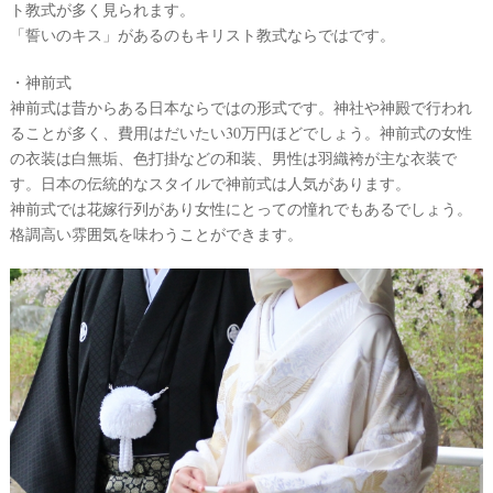
ト教式が多く見られます。
「誓いのキス」があるのもキリスト教式ならではです。
・神前式
神前式は昔からある日本ならではの形式です。神社や神殿で行われ
ることが多く、費用はだいたい30万円ほどでしょう。神前式の女性
の衣装は白無垢、色打掛などの和装、男性は羽織袴が主な衣装で
す。日本の伝統的なスタイルで神前式は人気があります。
神前式では花嫁行列があり女性にとっての憧れでもあるでしょう。
格調高い雰囲気を味わうことができます。
ウ
エ
デ
ィ
ン