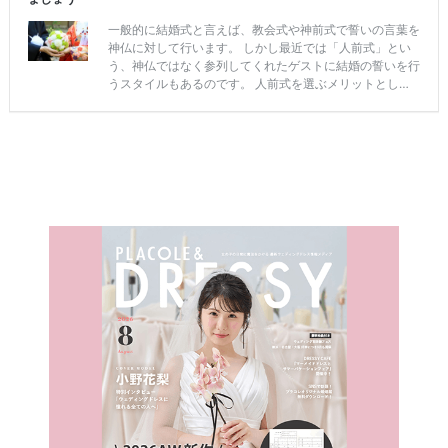
結
婚
の
段
取
り