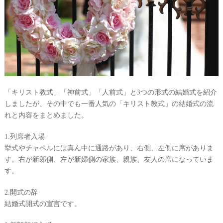
最
プ
プ
新
ラ
ラ
ド
ン
ン
レ
ナ
ナ
「キリスト教式」「神前式」「人前式」と3つの形式の結婚式を紹介
ス
ー
ー
しましたが、その中でも一番人気の「キリスト教式」の結婚式の流
記
ラ
レ
事
ン
ポ
れと内容をまとめました。
を
キ
を
c
ン
見
1.列席者入場
h
グ
る
e
挙式やチャペルには真ん中に通路があり、右側、左側に席がありま
c
す。右が新郎側、左が新婦側の家族、親族、友人の席になっていま
k
す。
2.開式の辞
結婚式開式の宣言です。