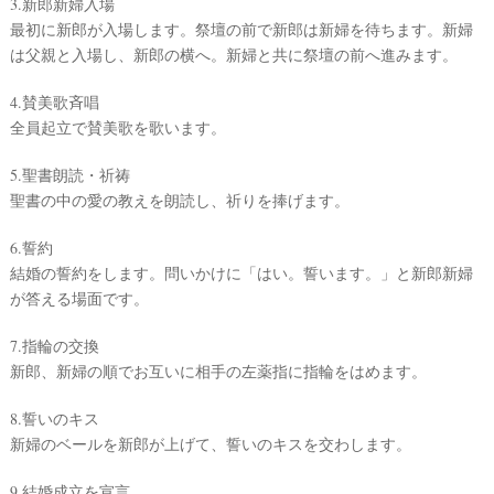
3.新郎新婦入場
最初に新郎が入場します。祭壇の前で新郎は新婦を待ちます。新婦
は父親と入場し、新郎の横へ。新婦と共に祭壇の前へ進みます。
4.賛美歌斉唱
全員起立で賛美歌を歌います。
5.聖書朗読・祈祷
聖書の中の愛の教えを朗読し、祈りを捧げます。
6.誓約
結婚の誓約をします。問いかけに「はい。誓います。」と新郎新婦
が答える場面です。
7.指輪の交換
新郎、新婦の順でお互いに相手の左薬指に指輪をはめます。
8.誓いのキス
新婦のベールを新郎が上げて、誓いのキスを交わします。
9.結婚成立を宣言