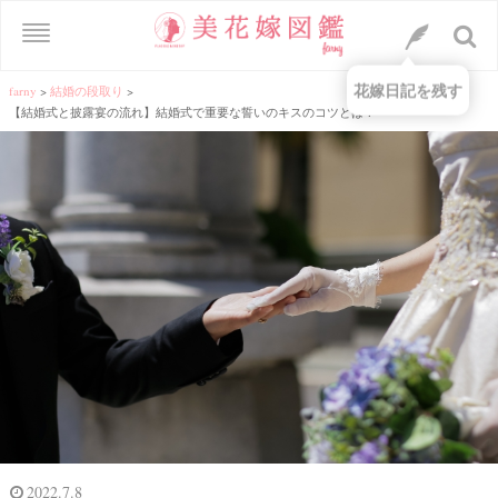
花嫁日記を残す
farny
>
結婚の段取り
>
【結婚式と披露宴の流れ】結婚式で重要な誓いのキスのコツとは？
2022.7.8