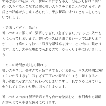
新郎は肩の力を抜いて、新婦の肩に手を添え、顔を少し傾けて誓い
のキスをすると自然で綺麗な誓いのキスをすることができます。新
婦との距離が少し遠く感じたら、半歩新婦に近づくとキスをしやす
いでしょう。
・緊張しすぎず、急がず
誓いのキスに限らず、緊張しすぎたり急ぎすぎたりすると失敗のも
とになってしまいます。誓いのキスは緊張するシーンではあります
が、ここは肩の力を抜いて適度な緊張感を持つことで成功に繋がり
ます。また、大事な場面でもあるので、ゆっくり丁寧に行いましょ
う。
・キスの時間は3秒を心掛ける
誓いのキスは、長すぎても短すぎてもいけません。キスの時間は3秒
くらいが長すぎず、短すぎず丁度いい時間でしょう。短すぎると、
良い雰囲気が呆気なく終わってしまいますし、長すぎると見ている
側としても目のやり場に困ってしまいます。
誓いのキスの後は新郎新婦で目を合わせ微笑むと、参列者側も新郎
新婦もとても幸せな気分になれます。