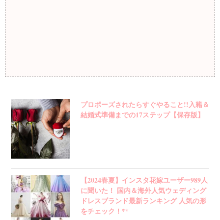
プロポーズされたらすぐやること!!入籍＆
結婚式準備までの17ステップ【保存版】
【2024春夏】インスタ花嫁ユーザー989人
に聞いた！ 国内＆海外人気ウェディング
ドレスブランド最新ランキング 人気の形
をチェック！**