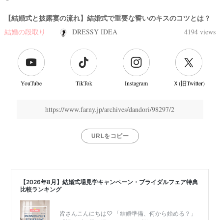
【結婚式と披露宴の流れ】結婚式で重要な誓いのキスのコツとは？
結婚の段取り
DRESSY IDEA
4194 views
YouTube
TikTok
Instagram
Ｘ(旧Twitter)
https://www.farny.jp/archives/dandori/98297/2
URLをコピー
結
婚
式
当
日