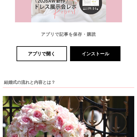
P
L
A
C
O
L
アプリで記事を保存・購読
E
&
D
R
E
アプリで開く
インストール
S
S
Y
公
式
サ
結婚式の流れと内容とは？
イ
ト
▶