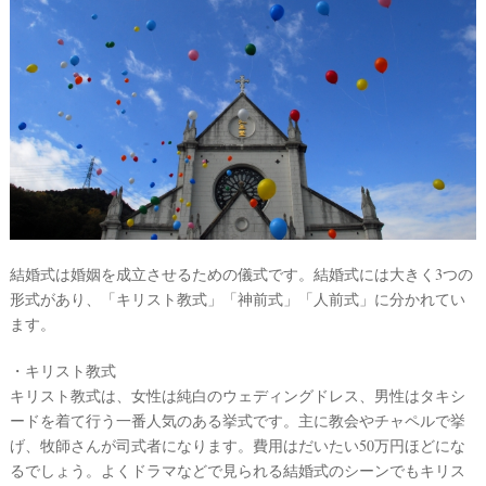
ウ
ェ
デ
ィ
ン
グ
結婚式は婚姻を成立させるための儀式です。結婚式には大きく3つの
形式があり、「キリスト教式」「神前式」「人前式」に分かれてい
フ
ます。
ォ
ト
・キリスト教式
キリスト教式は、女性は純白のウェディングドレス、男性はタキシ
ードを着て行う一番人気のある挙式です。主に教会やチャペルで挙
げ、牧師さんが司式者になります。費用はだいたい50万円ほどにな
るでしょう。よくドラマなどで見られる結婚式のシーンでもキリス