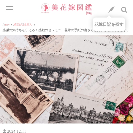
花嫁日記を残す
farny
>
結婚の段取り
>
感謝の気持ちを伝える！感動のセレモニー花嫁の手紙の書き方と文例をご紹介します。
2024.12.11