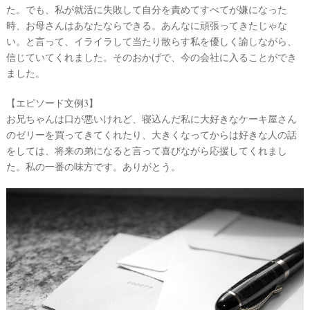
た。でも、私が就活に失敗して自分を責めてすべてが嫌になった
時、お母さんはあなたならできる。あんなに頑張ってきたじゃな
い。と言って、イライラして当たり散らす私を優しく諭しながら、
最
プ
プ
新
ラ
ラ
信じていてくれました。そのおかげで、今の会社に入ることができ
ド
ン
ン
ました。
レ
ナ
ナ
ス
ー
ー
記
ラ
レ
【エピソード文例3】
事
ン
ポ
お兄ちゃんは口が悪いけれど、寝込んだ私に大好きなケーキ屋さん
を
キ
を
のゼリーを買ってきてくれたり、大きくなってからは好きな人の話
c
ン
見
h
グ
る
をしては、将来の弟になると言って喜びながら応援してくれまし
e
た。私の一番の味方です。ありがとう。
c
k