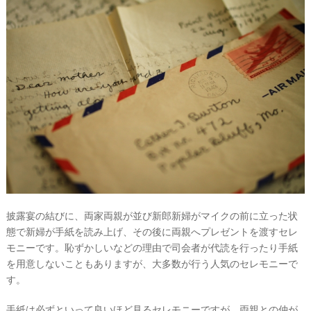
着
レ
ポ
披露宴の結びに、両家両親が並び新郎新婦がマイクの前に立った状
態で新婦が手紙を読み上げ、その後に両親へプレゼントを渡すセレ
モニーです。恥ずかしいなどの理由で司会者が代読を行ったり手紙
を用意しないこともありますが、大多数が行う人気のセレモニーで
す。
手紙は必ずといって良いほど見るセレモニーですが、両親との仲が