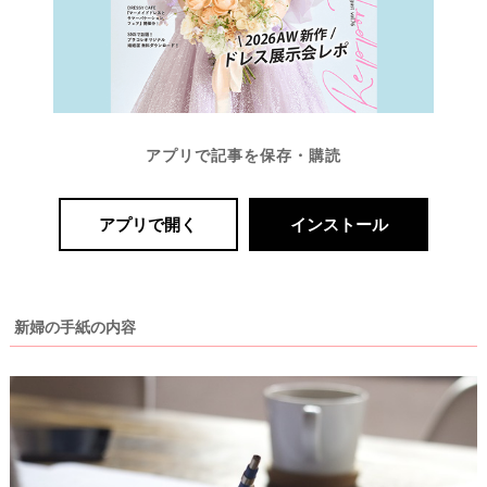
#
プ
ウ
レ
エ
花
嫁
デ
#
ィ
卒
ン
花
アプリで記事を保存・購読
グ
#
ア
ウ
アプリで開く
インストール
ェ
イ
ル
カ
テ
ム
ス
ム
ペ
新婦の手紙の内容
ー
ス
#
プ
チ
ギ
フ
ト