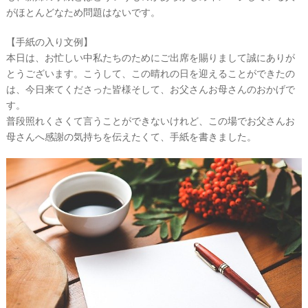
段
がほとんどなため問題はないです。
取
り
【手紙の入り文例】
本日は、お忙しい中私たちのためにご出席を賜りまして誠にありが
とうございます。こうして、この晴れの日を迎えることができたの
は、今日来てくださった皆様そして、お父さんお母さんのおかげで
す。
普段照れくさくて言うことができないけれど、この場でお父さんお
母さんへ感謝の気持ちを伝えたくて、手紙を書きました。
P
L
A
C
O
L
E