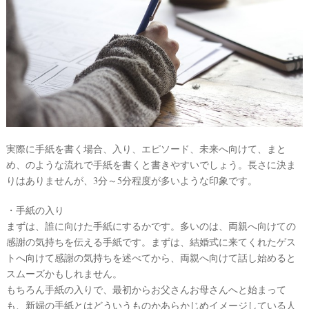
#
沖
縄
#
ビ
ー
チ
フ
ォ
ト
実際に手紙を書く場合、入り、エピソード、未来へ向けて、まと
め、のような流れで手紙を書くと書きやすいでしょう。長さに決ま
りはありませんが、3分～5分程度が多いような印象です。
・手紙の入り
まずは、誰に向けた手紙にするかです。多いのは、両親へ向けての
感謝の気持ちを伝える手紙です。まずは、結婚式に来てくれたゲス
結
トへ向けて感謝の気持ちを述べてから、両親へ向けて話し始めると
スムーズかもしれません。
婚
もちろん手紙の入りで、最初からお父さんお母さんへと始まって
の
も、新婦の手紙とはどういうものかあらかじめイメージしている人