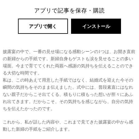
アプリで記事を保存・購読
アプリで開く
インストール
披露宴の中で、一番の見せ場になる感動シーンの1つは、お開き直前
の新婦からの手紙です。新婦自身もゲストも涙を見せることの多い
場面。今まで育ててくれた両親へ感謝の気持ちを伝えることのでき
る大切な時間です。
リ
私は、この時あえて用意した手紙ではなく、結婚式を迎えた今その
ゾ
瞬間の気持ちをそのまま伝えました。式中には、普段素直にはなれ
ー
ない親子だからこそ出てくる、積もりに積もった想いが所々にあふ
ト
れ出てきます。だからこそ、その気持ちを感じながら、自分の気持
婚
ちを伝えたかったのです。
これから、私が話した内容や、これまで見てきた披露宴の中から感
動した新婦の手紙をご紹介します。