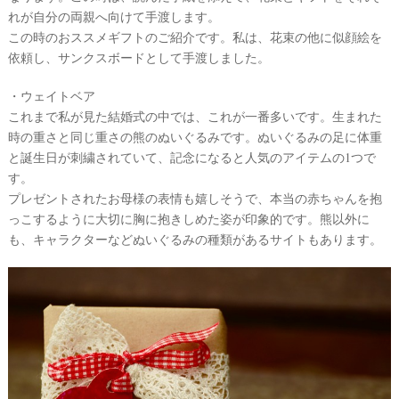
れが自分の両親へ向けて手渡します。
この時のおススメギフトのご紹介です。私は、花束の他に似顔絵を
依頼し、サンクスボードとして手渡しました。
・ウェイトベア
これまで私が見た結婚式の中では、これが一番多いです。生まれた
時の重さと同じ重さの熊のぬいぐるみです。ぬいぐるみの足に体重
と誕生日が刺繍されていて、記念になると人気のアイテムの1つで
す。
プレゼントされたお母様の表情も嬉しそうで、本当の赤ちゃんを抱
っこするように大切に胸に抱きしめた姿が印象的です。熊以外に
も、キャラクターなどぬいぐるみの種類があるサイトもあります。