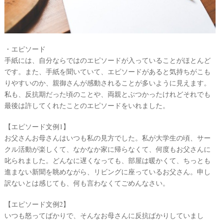
&
D
R
E
S
S
Y
・エピソード
公
式
手紙には、自分ならではのエピソードが入っていることがほとんど
サ
です。また、手紙を聞いていて、エピソードがあると気持ちがこも
イ
ト
りやすいのか、親御さんが感動されることが多いように見えます。
▶
私も、反抗期だった頃のことや、両親とぶつかったけれどそれでも
最後は許してくれたことのエピソードをいれました。
【エピソード文例1】
お父さんお母さんはいつも私の見方でした。私が大学生の頃、サー
クル活動が楽しくて、なかなか家に帰らなくて、何度もお父さんに
叱られました。どんなに遅くなっても、部屋は暖かくて、ちっとも
進まない新聞を眺めながら、リビングに座っているお父さん。申し
訳ないとは感じても、何も言わなくてごめんなさい。
【エピソード文例2】
いつも怒ってばかりで、そんなお母さんに反抗ばかりしていまし