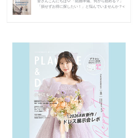
結
婚
式
当
日