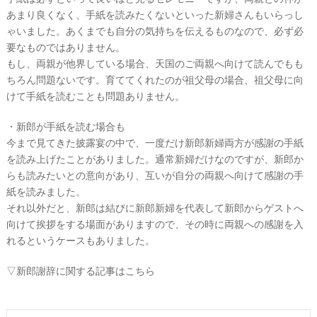
あまり良くなく、手紙を読みたくないといった新婦さんもいらっし
ゃいました。あくまでも自分の気持ちを伝えるものなので、必ず必
要なものではありません。
もし、両親が他界している場合、天国のご両親へ向けて読んでもも
ちろん問題ないです。育ててくれたのが祖父母の場合、祖父母に向
けて手紙を読むことも問題ありません。
ウ
・新郎が手紙を読む場合も
ェ
今まで見てきた披露宴の中で、一度だけ新郎新婦両方が感謝の手紙
デ
を読み上げたことがありました。通常新婦だけなのですが、新郎か
らも読みたいとの意向があり、互いが自分の両親へ向けて感謝の手
ィ
紙を読みました。
ン
それ以外だと、新郎は結びに新郎新婦を代表して新郎からゲストへ
グ
向けて挨拶をする場面がありますので、その時に両親への感謝を入
フ
れるというケースもありました。
ォ
▽新郎謝辞に関する記事はこちら
ト