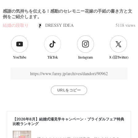
感謝の気持ちを伝える！感動のセレモニー花嫁の手紙の書き方と文
例をご紹介します。
結婚の段取り
DRESSY IDEA
5118 views
YouTube
TikTok
Instagram
Ｘ(旧Twitter)
https://www.farny.jp/archives/dandori/90962
URLをコピー