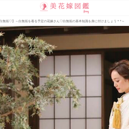
白無垢♡】～白無垢を着る予定の花嫁さん♡白無垢の基本知識を身に付けましょう＊*～