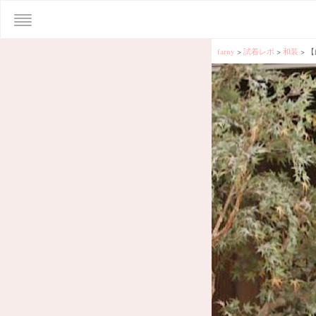
farny
>
試着レポ
>
和装
>
【