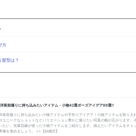
？
び方
う髪型は？