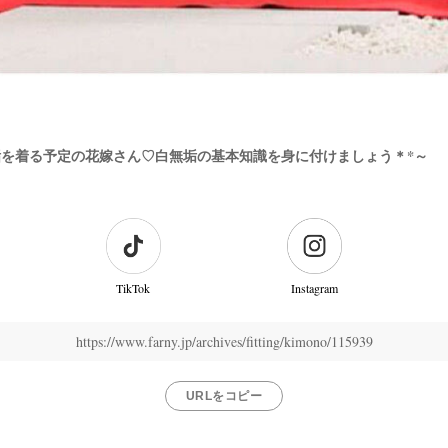
を着る予定の花嫁さん♡白無垢の基本知識を身に付けましょう＊*～
TikTok
Instagram
https://www.farny.jp/archives/fitting/kimono/115939
URLをコピー