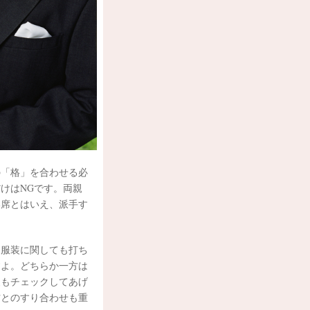
の「格」を合わせる必
けはNGです。両親
い席とはいえ、派手す
。服装に関しても打ち
すよ。どちらか一方は
装もチェックしてあげ
方とのすり合わせも重