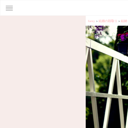
farny
>
結婚の段取り
>
結納