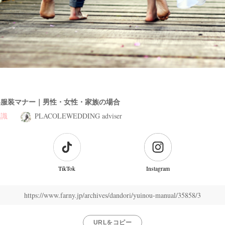
い服装マナー｜男性・女性・家族の場合
知識
PLACOLEWEDDING adviser
TikTok
Instagram
https://www.farny.jp/archives/dandori/yuinou-manual/35858/3
URLをコピー