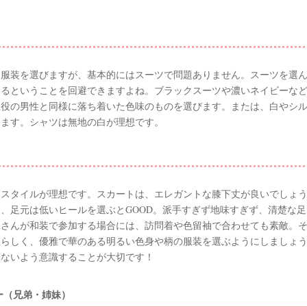
て服装を選びますが、基本的にはスーツで問題ありません。スーツを選
なるということを回避できますよね。ブラックスーツや濃いネイビーな
役の男性と同様に落ち着いた色味のものを選びます。または、白やシル
きます。シャツは無地の白が理想です。
トスタイルが理想です。スカートは、エレガントな膝下丈が良いでしょ
、足元は低いヒールを選ぶとGOOD。派手すぎず地味すぎず、清楚な
娘さんが和装で参加する場合には、訪問着や色留袖で合わせても素敵。
性らしく、優雅で華のある明るい色身や柄の服装を選ぶようにしましょ
ぎないよう意識することが大切です！
ー（兄弟・姉妹）