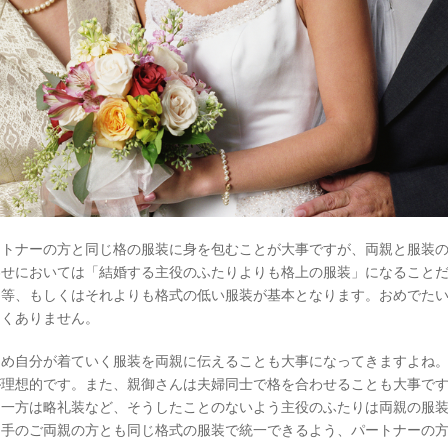
ートナーの方と同じ格の服装に身を包むことが大事ですが、両親と服装
せにおいては「結婚する主役のふたりよりも格上の服装」になることだ
同等、もしくはそれよりも格式の低い服装が基本となります。おめでた
しくありません。
じめ自分が着ていく服装を両親に伝えることも大事になってきますよね
が理想的です。また、親御さんは夫婦同士で格を合わせることも大事で
、一方は略礼装など、そうしたことのないよう主役のふたりは両親の服
相手のご両親の方とも同じ格式の服装で統一できるよう、パートナーの