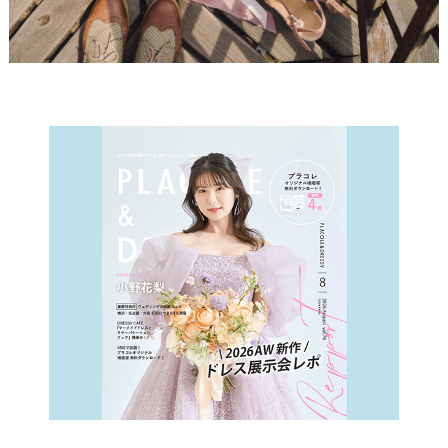
取
り
P
L
A
C
O
L
E
&
D
R