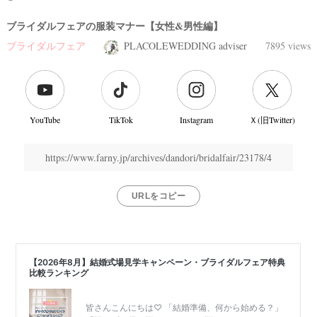
ブライダルフェアの服装マナー【女性&男性編】
ブライダルフェア
PLACOLEWEDDING adviser
7895 views
YouTube
TikTok
Instagram
Ｘ(旧Twitter)
https://www.farny.jp/archives/dandori/bridalfair/23178/4
URLをコピー
結
婚
式