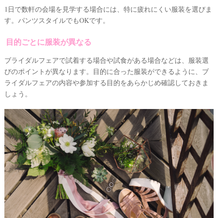
#
1日で数軒の会場を見学する場合には、特に疲れにくい服装を選びま
沖
縄
す。パンツスタイルでもOKです。
#
目的ごとに服装が異なる
ビ
ー
チ
ブライダルフェアで試着する場合や試食がある場合などは、服装選
フ
びのポイントが異なります。目的に合った服装ができるように、ブ
ォ
ト
ライダルフェアの内容や参加する目的をあらかじめ確認しておきま
しょう。
結
婚
の
段