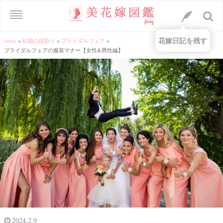
花嫁日記を残す
farny
>
結婚の段取り
>
ブライダルフェア
>
ブライダルフェアの服装マナー【女性&男性編】
2024.2.9