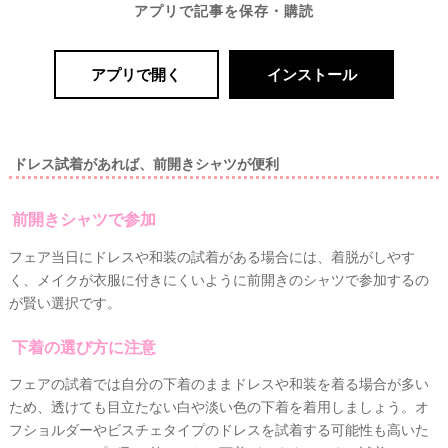
E
アプリで記事を保存・購読
S
S
Y
公
式
アプリで開く
インストール
サ
イ
ト
▶
ドレス試着があれば、前開きシャツが便利
前開きシャツで参加
フェア当日にドレスや和装の試着がある場合には、
着脱がしやす
く、メイクが衣服に付きにくいように前開きのシャツで
参加するの
が賢い選択です。
下着の選び方に注意
フェアの試着では自分の下着のままドレスや和装を着る場合が多い
ため、
透けても目立たない白や淡い色の下着を着用
しましょう。オ
最
プ
プ
フショルダーやビスチェタイプのドレスを試着する可能性も高いた
新
ラ
ラ