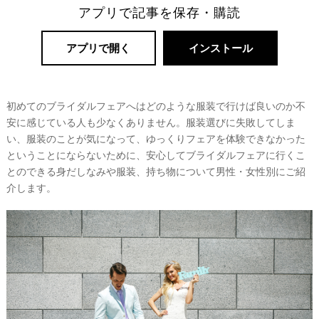
アプリで記事を保存・購読
リ
アプリで開く
インストール
ゾ
ー
ト
初めてのブライダルフェアへはどのような服装で行けば良いのか不
婚
安に感じている人も少なくありません。服装選びに失敗してしま
い、服装のことが気になって、ゆっくりフェアを体験できなかった
ということにならないために、安心してブライダルフェアに行くこ
とのできる身だしなみや服装、持ち物について男性・女性別にご紹
介します。