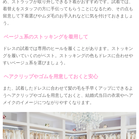
め、
ストラップが取り外しできる下着がおすすめ
です。試着では、
ド
ン
ン
レ
ナ
ナ
着替えをスタッフの方に手伝ってもらうことになるため、その点も
ス
ー
ー
留意して下着選びやムダ毛のお手入れなどに気を付けておきましょ
記
ラ
レ
う。
事
ン
ポ
を
キ
を
c
ン
見
ベージュ系のストッキングを着用して
h
グ
る
e
ドレスの試着では専用のヒールを履くことがあります。
ストッキン
c
グを履いていくのがベスト
。ストッキングの色もドレスに合わせや
k
すい
ベージュ系
を選びましょう。
ヘアクリップやゴムを用意しておくと安心
また、試着したドレスに合わせて髪の毛を手早くアップにできるよ
う
ヘアクリップやゴムを用意
しておくと、結婚式当日の衣裳やヘア
メイクのイメージにつながりやすくなります。