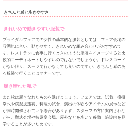
プ
レ
きちんと感と歩きやすさ
花
嫁
ウ
きれいめで動きやすい服装で
#
卒
エ
花
ブライダルフェアでの女性の基本的な服装としては、
フェア会場の
デ
雰囲気に合い、動きやすく、きれいめな組み合わせ
がおすすめで
#
ィ
ウ
す。レストランに食事に行くときのような服装をイメージすると比
ェ
ン
較的コーディネートしやすいのではないでしょうか。ドレスコード
ル
グ
カ
がない限り、スーツで行かなくても良いのですが、きちんと感のあ
ム
る服装で行くことはマナーです。
ア
ス
ペ
イ
ー
履き晴れた靴で
テ
ス
また靴は履きなれたものを選びましょう。フェアでは、試着、模擬
ム
#
挙式や模擬披露宴、料理の試食、演出の体験やアイテムの展示など
プ
チ
が同時開催されている場合があります。スタッフの方に案内されな
ギ
がら、挙式会場や披露宴会場、屋外などを歩いて移動し施設内を見
フ
ト
学することが多いためです。