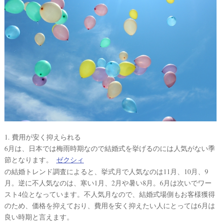
#
沖
縄
#
ビ
ー
チ
フ
ォ
ト
1. 費用が安く抑えられる
6月は、日本では梅雨時期なので結婚式を挙げるのには人気がない季
節となります。
ゼクシィ
の結婚トレンド調査によると、挙式月で人気なのは11月、10月、9
結
月。逆に不人気なのは、寒い1月、2月や暑い8月。6月は次いでワー
スト4位となっています。不人気月なので、結婚式場側もお客様獲得
婚
のため、価格を抑えており、費用を安く抑えたい人にとっては6月は
の
良い時期と言えます。