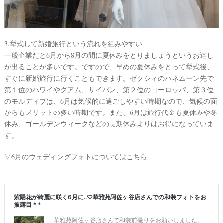
&
D
R
E
S
S
3.挙式して新婚旅行という流れを組みやすい
Y
公
一般企業だと6月から8月の間に夏休みをとりましょうというお達し
式
サ
が出ることが多いです。ですので、早めの夏休みをとって挙式後、
イ
すぐに新婚旅行に行くこともできます。ゼクシィのハネムーン先で
ト
▶
第１位のハワイやグアム、サイパン、第２位のヨーロッパ、第３位
のモルディブは、6月は気候的に過ごしやすい時期なので、気候の面
からもメリットの多い時期です。また、6月は旅行代金も夏休みや冬
休み、ゴールデンウィークなどの長期休みよりはお得になっていま
す。
▽6月のウェディングフォトについてはこちら