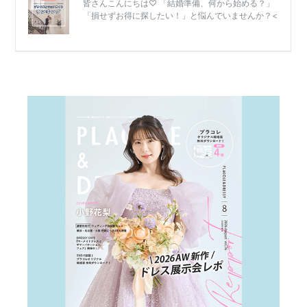
結
婚
式
当
日