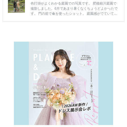
最
プ
プ
新
ラ
ラ
ド
ン
ン
レ
ナ
ナ
ス
ー
ー
記
ラ
レ
事
ン
ポ
を
キ
を
c
ン
見
h
グ
る
e
c
k