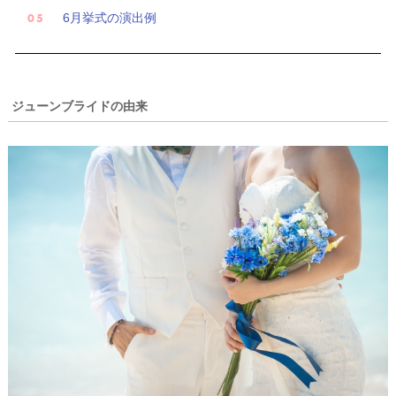
着
6月挙式の演出例
レ
ポ
ジューンブライドの由来