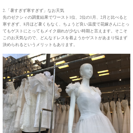
段
取
2.「暑すぎず寒すぎず」なお天気
り
先のゼクシィの調査結果でワースト1位、2位の1月、2月と比べると
寒すぎず、8月ほど暑くもなく、ちょうど良い温度で花嫁さんにとっ
てもゲストにとってもメイク崩れが少ない時期と言えます。そこそ
このお天気なので、どんなドレスを着ようかゲストがあまり悩まず
決められるというメリットもあります。
P
L
A
C
O
L
E