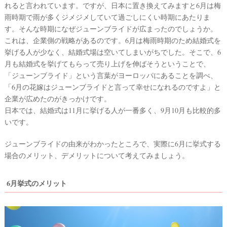
れると言われています。ですが、日本に置き換えてみますと6月は梅
#
プ
ウ
雨時期で雨が多くジメジメしていて過ごしにくい時期にあたりま
レ
す。そんな時期になぜジューンブライドが広まったのでしょうか。
エ
花
嫁
これは、企業側の戦略があるのです。6月は梅雨時期のため結婚式を
デ
挙げる人が少なく、結婚式場は空いてしまいがちでした。そこで、6
#
ィ
月も結婚式を挙げてもらって売り上げを伸ばそうということで、
卒
ン
花
「ジューンブライド」という言葉がヨーロッパにあることを調べ、
グ
「6月の花嫁はジューンブライドと言って幸せになれるのですよ」と
#
ア
ウ
企業が広めたのがきっかけです。
ェ
日本では、結婚式は11月に挙げる人が一番多く、9月10月も比較的多
イ
ル
いです。
カ
テ
ム
ス
ム
ジューンブライドの由来がわかったところで、実際に6月に挙式する
ペ
ー
場合のメリット、デメリットについて考えてみましょう。
ス
#
6月挙式のメリット
プ
チ
ギ
フ
ト