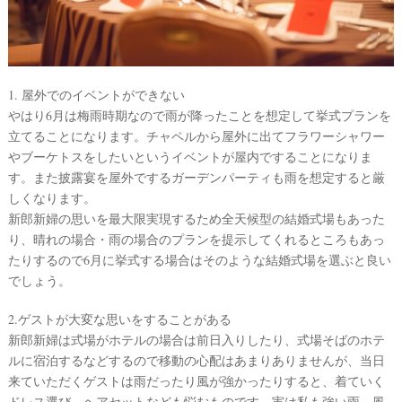
1. 屋外でのイベントができない
やはり6月は梅雨時期なので雨が降ったことを想定して挙式プランを
立てることになります。チャペルから屋外に出てフラワーシャワー
やブーケトスをしたいというイベントが屋内ですることになりま
す。また披露宴を屋外でするガーデンパーティも雨を想定すると厳
しくなります。
新郎新婦の思いを最大限実現するため全天候型の結婚式場もあった
り、晴れの場合・雨の場合のプランを提示してくれるところもあっ
たりするので6月に挙式する場合はそのような結婚式場を選ぶと良い
でしょう。
2.ゲストが大変な思いをすることがある
新郎新婦は式場がホテルの場合は前日入りしたり、式場そばのホテ
ルに宿泊するなどするので移動の心配はあまりありませんが、当日
来ていただくゲストは雨だったり風が強かったりすると、着ていく
ドレス選び、ヘアセットなども悩むものです。実は私も強い雨、風