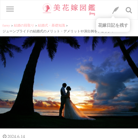
花嫁日記を残す
farny
>
結婚の段取り
>
結婚式・基礎知識
>
ジューンブライドの結婚式のメリット・デメリットや演出例をチェック！
2024.6.14