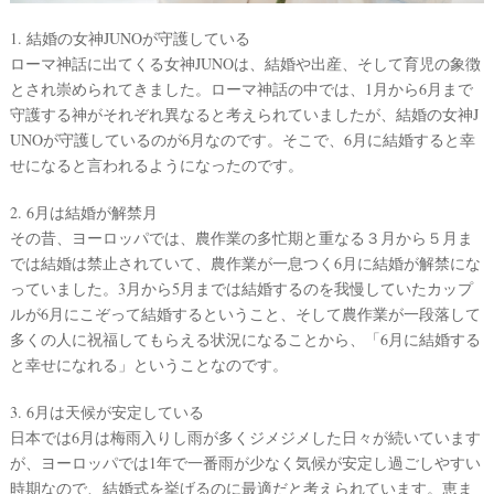
1. 結婚の女神JUNOが守護している
ローマ神話に出てくる女神JUNOは、結婚や出産、そして育児の象徴
とされ崇められてきました。ローマ神話の中では、1月から6月まで
守護する神がそれぞれ異なると考えられていましたが、結婚の女神J
UNOが守護しているのが6月なのです。そこで、6月に結婚すると幸
せになると言われるようになったのです。
ウ
2. 6月は結婚が解禁月
ェ
その昔、ヨーロッパでは、農作業の多忙期と重なる３月から５月ま
デ
では結婚は禁止されていて、農作業が一息つく6月に結婚が解禁にな
ィ
っていました。3月から5月までは結婚するのを我慢していたカップ
ン
ルが6月にこぞって結婚するということ、そして農作業が一段落して
グ
多くの人に祝福してもらえる状況になることから、「6月に結婚する
フ
と幸せになれる」ということなのです。
ォ
3. 6月は天候が安定している
ト
日本では6月は梅雨入りし雨が多くジメジメした日々が続いています
が、ヨーロッパでは1年で一番雨が少なく気候が安定し過ごしやすい
時期なので、結婚式を挙げるのに最適だと考えられています。恵ま