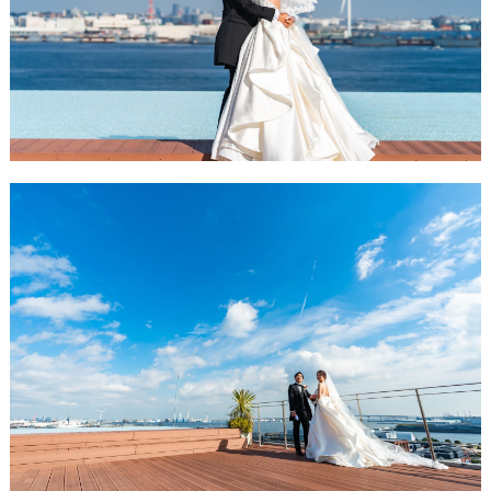
ウ
ェ
デ
ィ
ン
グ
フ
ォ
ト