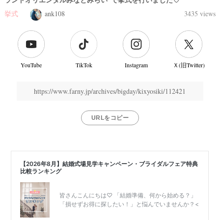
挙式
ank108
3435 views
結
婚
式
当
YouTube
TikTok
Instagram
Ｘ(旧Twitter)
日
https://www.farny.jp/archives/bigday/kixyosiki/112421
URLをコピー