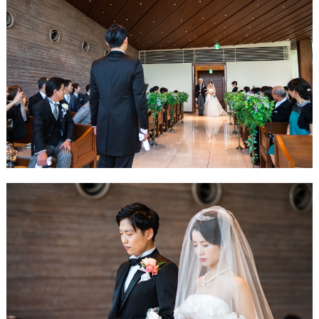
段
取
り
P
L
A
C
O
L
E