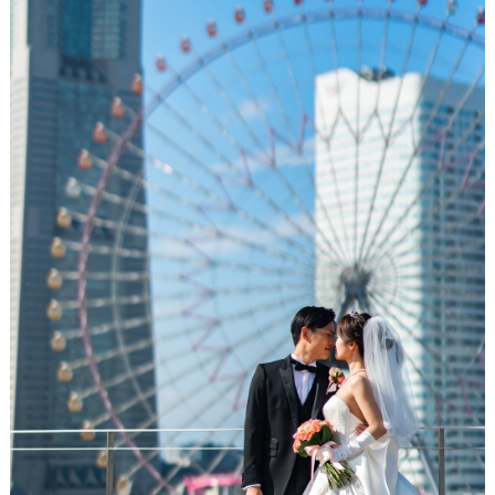
#
プ
ウ
レ
エ
花
嫁
デ
#
ィ
卒
ン
花
グ
#
ア
ウ
ェ
イ
ル
カ
テ
ム
ス
ム
ペ
ー
ス
#
プ
チ
ギ
フ
ト