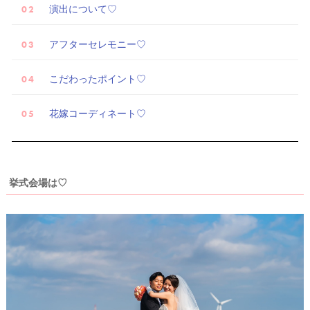
演出について♡
着
レ
アフターセレモニー♡
ポ
こだわったポイント♡
花嫁コーディネート♡
挙式会場は♡