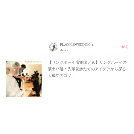
PLACOLEWEDDING a
挙式
dviser
【リングボーイ 実例まとめ】リングボーイの
演出15選＊先輩花嫁たちのアイデアから探る
大成功のコツ！