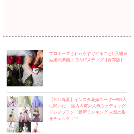
プロポーズされたらすぐやること!!入籍＆
結婚式準備までの17ステップ【保存版】
【2024春夏】インスタ花嫁ユーザー989人
に聞いた！ 国内＆海外人気ウェディング
ドレスブランド最新ランキング 人気の形
をチェック！**