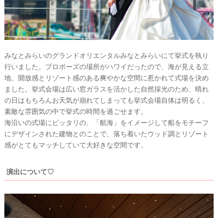
#
沖
縄
#
ビ
みなとみらいのグランドオリエンタルみなとみらいにて挙式を執り
ー
チ
行いました。プロポーズの場所がハワイだったので、海が見える立
フ
地、開放感とリゾート感のある爽やかな空間に惹かれて式場を決め
ォ
ました。挙式会場は広い窓ガラスを活かした自然採光のため、晴れ
ト
の日はもちろんお天気が崩れてしまっても挙式会場自体は明るく、
素敵な雰囲気の中で挙式の時間を過ごせます。
海沿いの式場にピッタリの、「航海」をイメージして船をモチーフ
にデザインされた建物とのことで、落ち着いたウッド調とリゾート
感がとてもマッチしていて大好きな空間です。
演出について♡
結
婚
の