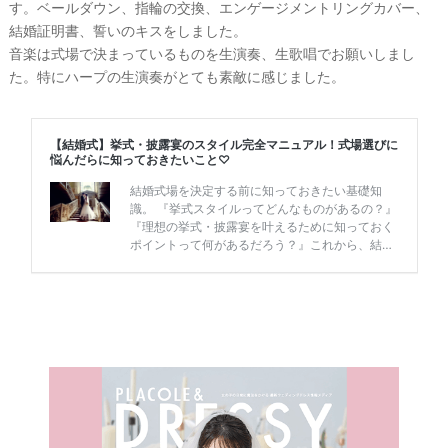
す。ベールダウン、指輪の交換、エンゲージメントリングカバー、
結婚証明書、誓いのキスをしました。
音楽は式場で決まっているものを生演奏、生歌唱でお願いしまし
最
プ
プ
た。特にハープの生演奏がとても素敵に感じました。
新
ラ
ラ
ド
ン
ン
レ
ナ
ナ
ス
ー
ー
記
ラ
レ
事
ン
ポ
を
キ
を
c
ン
見
h
グ
る
e
c
k