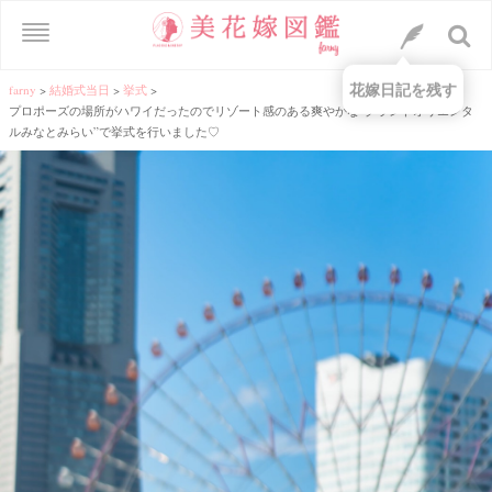
花嫁日記を残す
farny
>
結婚式当日
>
挙式
>
プロポーズの場所がハワイだったのでリゾート感のある爽やかな”グランドオリエンタ
ルみなとみらい”で挙式を行いました♡