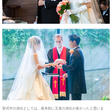
&
D
R
E
S
S
Y
公
式
サ
イ
ト
▶
挙式中の演出としては、基本的に王道の演出が多かったと思いま