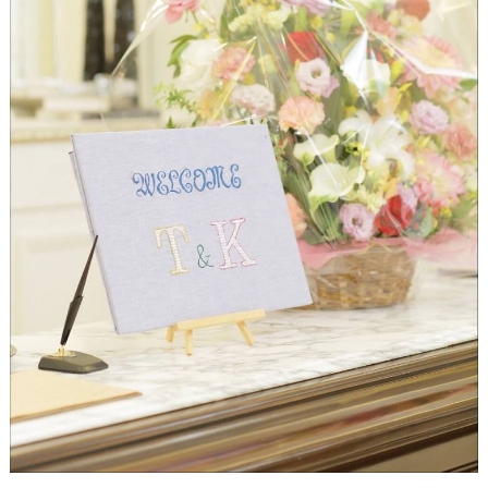
結
婚
の
段
取
り