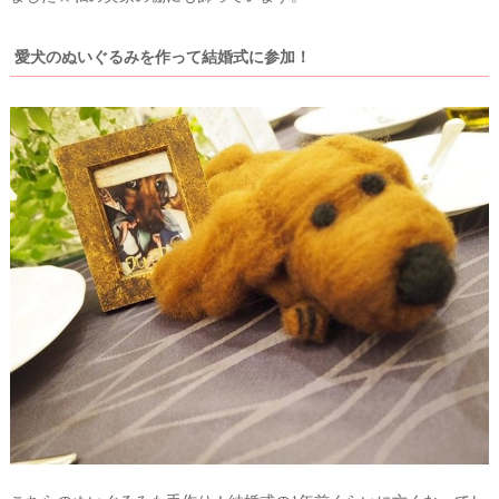
愛犬のぬいぐるみを作って結婚式に参加！
#
プ
レ
花
ウ
嫁
エ
#
卒
デ
花
ィ
#
ン
ウ
グ
ェ
ル
ア
カ
ム
イ
ス