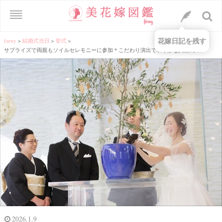
花嫁日記を残す
farny
>
結婚式当日
>
挙式
>
サプライズで両親もソイルセレモニーに参加＊こだわり演出で和やかな人前式！
2026.1.9