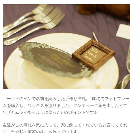
ェ
デ
ィ
ン
グ
フ
ォ
ト
ゴールドのペンで名前を記入した手作り席札。100均でフォトフレー
ムを購入し、ワックスを塗りました。アンティーク感を出したくて
ワザとムラがあるように塗ったのがポイントです♪
友達がこの席札を気に入って、家に飾ってくれていると言ってくれ
ました☆私の実家の棚にも飾っています。