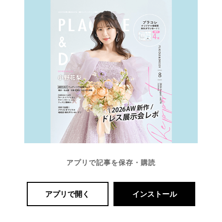
最
プ
プ
新
ラ
ラ
ド
ン
ン
レ
ナ
ナ
ス
ー
ー
記
ラ
レ
事
ン
ポ
を
キ
を
c
ン
見
アプリで記事を保存・購読
h
グ
る
e
c
アプリで開く
インストール
k