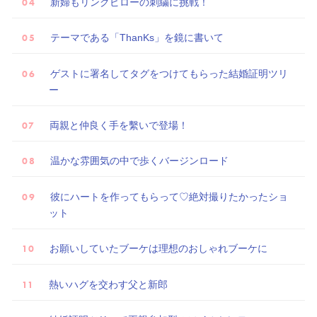
新婦もリングピローの刺繍に挑戦！
テーマである「ThanKs」を鏡に書いて
ゲストに署名してタグをつけてもらった結婚証明ツリ
ー
両親と仲良く手を繫いで登場！
温かな雰囲気の中で歩くバージンロード
彼にハートを作ってもらって♡絶対撮りたかったショ
試
ット
着
レ
お願いしていたブーケは理想のおしゃれブーケに
ポ
熱いハグを交わす父と新郎