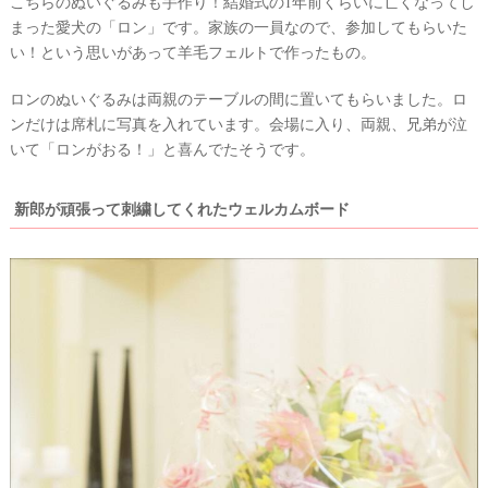
こちらのぬいぐるみも手作り！結婚式の1年前くらいに亡くなってし
ペ
テ
まった愛犬の「ロン」です。家族の一員なので、参加してもらいた
ー
ム
ス
い！という思いがあって羊毛フェルトで作ったもの。
#
ロンのぬいぐるみは両親のテーブルの間に置いてもらいました。ロ
プ
チ
ンだけは席札に写真を入れています。会場に入り、両親、兄弟が泣
ギ
いて「ロンがおる！」と喜んでたそうです。
フ
ト
新郎が頑張って刺繍してくれたウェルカムボード
#
沖
縄
#
ビ
ー
チ
フ
ォ
ト