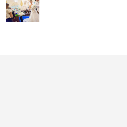
PLACOLEWEDDING a
挙式
dviser