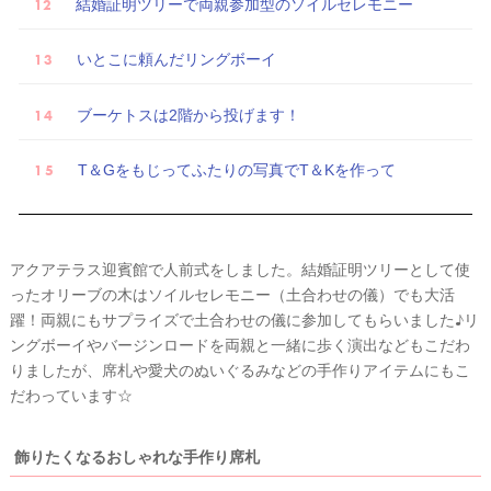
結婚証明ツリーで両親参加型のソイルセレモニー
いとこに頼んだリングボーイ
ブーケトスは2階から投げます！
T＆Gをもじってふたりの写真でT＆Kを作って
アクアテラス迎賓館で人前式をしました。結婚証明ツリーとして使
ったオリーブの木はソイルセレモニー（土合わせの儀）でも大活
躍！両親にもサプライズで土合わせの儀に参加してもらいました♪リ
ングボーイやバージンロードを両親と一緒に歩く演出などもこだわ
りましたが、席札や愛犬のぬいぐるみなどの手作りアイテムにもこ
だわっています☆
飾りたくなるおしゃれな手作り席札
ウ