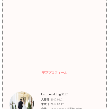
卒花プロフィール
knm_wedding0312
入籍日
2017.01.01
挙式日
2017.03.12
会場
アクアテラス迎賓館(大津)