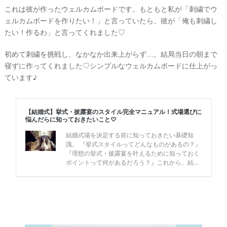
これは彼が作ったウェルカムボードです。もともと私が「刺繍でウ
ェルカムボードを作りたい！」と言っていたら、彼が「俺も刺繍し
P
たい！作るわ」と言ってくれました♡
L
A
C
初めて刺繍を挑戦し、なかなか出来上がらず…。結局当日の朝まで
O
寝ずに作ってくれました♡シンプルなウェルカムボードに仕上がっ
L
E
ています♪
&
D
R
E
S
S
Y
公
式
サ
イ
ト
▶