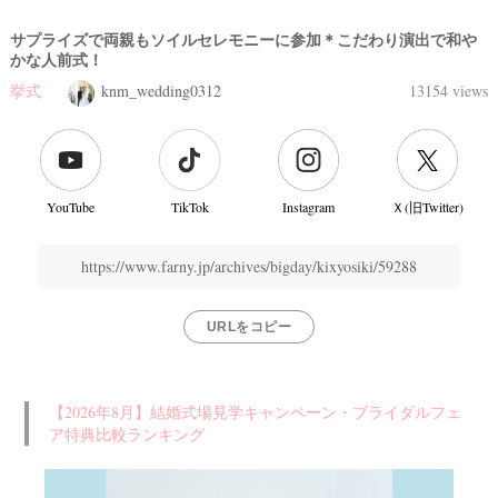
サプライズで両親もソイルセレモニーに参加＊こだわり演出で和や
かな人前式！
挙式
knm_wedding0312
13154 views
YouTube
TikTok
Instagram
Ｘ(旧Twitter)
https://www.farny.jp/archives/bigday/kixyosiki/59288
URLをコピー
【2026年8月】結婚式場見学キャンペーン・ブライダルフェ
ア特典比較ランキング
結
婚