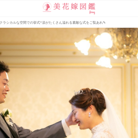
クラシカルな空間での挙式*涙がたくさん溢れる素敵な式をご覧あれ✎