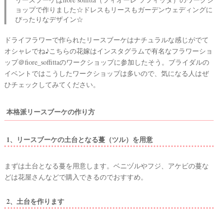
ョップで作りました☆ドレスもリースもガーデンウェディングに
ぴったりなデザイン☆
ドライフラワーで作られたリースブーケはナチュラルな感じがでて
オシャレでね♪こちらの花嫁はインスタグラムで有名なフラワーショ
ップ＠fiore_soffittaのワークショップに参加したそう。ブライダルの
イベントではこうしたワークショップは多いので、気になる人はぜ
ひチェックしてみてください。
本格派リースブーケの作り方
1、リースブーケの土台となる蔓（ツル）を用意
まずは土台となる蔓を用意します。ベニヅルやフジ、アケビの蔓な
どは花屋さんなどで購入できるのでおすすめ。
2、土台を作ります