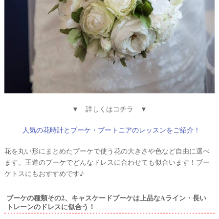
#
プ
ウ
レ
エ
花
嫁
デ
#
ィ
卒
ン
花
グ
#
ア
ウ
ェ
イ
▼ 詳しくはコチラ ▼
ル
カ
テ
ム
人気の花時計とブーケ・ブートニアのレッスンをご紹介！
ス
ム
ペ
ー
花を丸い形にまとめたブーケで使う花の大きさや色など自由に選べ
ス
ます。王道のブーケでどんなドレスに合わせても似合います！ブー
ケトスにもおすすめです♪
#
プ
チ
ブーケの種類その2、キャスケードブーケは上品なAライン・長い
ギ
フ
トレーンのドレスに似合う！
ト