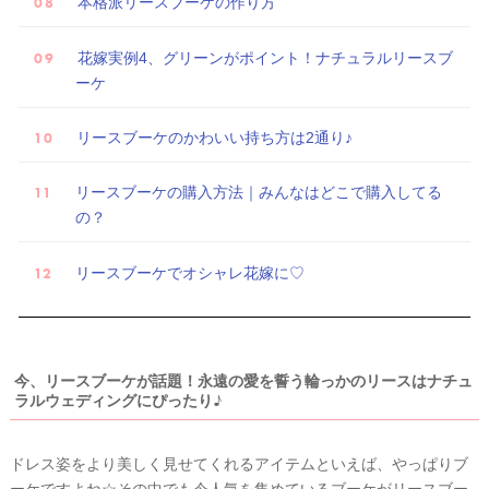
本格派リースブーケの作り方
着
レ
花嫁実例4、グリーンがポイント！ナチュラルリースブ
ポ
ーケ
リースブーケのかわいい持ち方は2通り♪
リースブーケの購入方法｜みんなはどこで購入してる
の？
リースブーケでオシャレ花嫁に♡
今、リースブーケが話題！永遠の愛を誓う輪っかのリースはナチュ
ラルウェディングにぴったり♪
ドレス姿をより美しく見せてくれるアイテムといえば、やっぱりブ
ーケですよね☆その中でも今人気を集めているブーケがリースブー