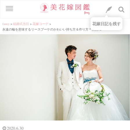
花嫁日記を残す
farny
>
結婚式当日
>
花嫁コーデ
>
永遠の輪を意味するリースブーケのかわいい持ち方＆作り方＊実例12
2020.6.30