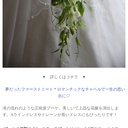
段
取
り
▼ 詳しくはコチラ ▼
夢だったファーストミート＊ロマンチックなチャペルで一生の思い
出に♡
P
L
滝の流れのような正統派ブーケ。美しいて上品な花嫁を演出しま
A
C
す。Aラインドレスやトレーンが長いドレスにもぴったりです！
O
L
E