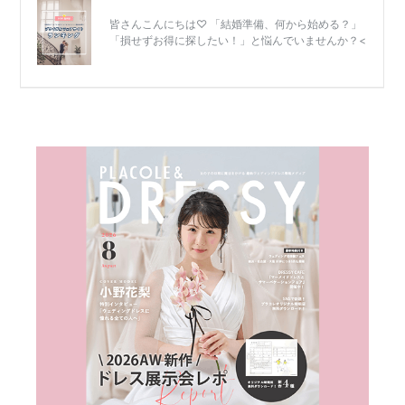
結
婚
式
当
日