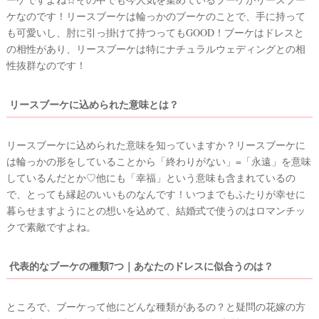
ケなのです！リースブーケは輪っかのブーケのことで、手に持って
も可愛いし、肘に引っ掛けて持つってもGOOD！ブーケはドレスと
の相性があり、リースブーケは特にナチュラルウェディングとの相
性抜群なのです！
リースブーケに込められた意味とは？
ウ
ェ
リースブーケに込められた意味を知っていますか？リースブーケに
デ
は輪っかの形をしていることから「終わりがない」=「永遠」を意味
ィ
しているんだとか♡他にも「幸福」という意味も含まれているの
で、とっても縁起のいいものなんです！いつまでもふたりが幸せに
ン
暮らせますようにとの想いを込めて、結婚式で使うのはロマンチッ
グ
クで素敵ですよね。
フ
ォ
代表的なブーケの種類7つ｜あなたのドレスに似合うのは？
ト
ところで、ブーケって他にどんな種類があるの？と疑問の花嫁の方