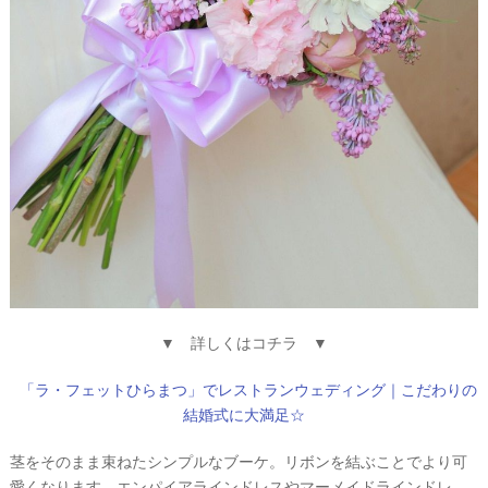
最
プ
プ
新
ラ
ラ
ド
ン
ン
レ
ナ
ナ
ス
ー
ー
記
ラ
レ
事
ン
ポ
を
キ
を
c
ン
見
h
グ
る
e
c
k
▼ 詳しくはコチラ ▼
「ラ・フェットひらまつ」でレストランウェディング｜こだわりの
結婚式に大満足☆
茎をそのまま束ねたシンプルなブーケ。リボンを結ぶことでより可
愛くなります。エンパイアラインドレスやマーメイドラインドレ