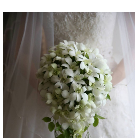
#
沖
縄
#
ビ
ー
チ
フ
ォ
ト
結
婚
の