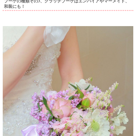
ブーケの種類その3、クラッチブーケはエンパイアやマーメイド、
&
和装にも！
D
R
E
S
S
Y
公
式
サ
イ
ト
▶