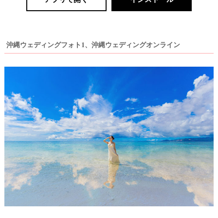
段
取
り
沖縄ウェディングフォト1、沖縄ウェディングオンライン
P
L
A
C
O
L
E