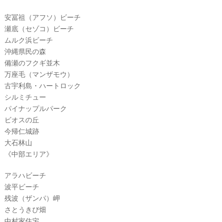
安冨祖（アフソ）ビーチ
瀬底（セゾコ）ビーチ
最
プ
プ
新
ラ
ラ
ムルク浜ビーチ
ド
ン
ン
沖縄県民の森
レ
ナ
ナ
備瀬のフクギ並木
ス
ー
ー
記
ラ
レ
万座毛（マンザモウ）
事
ン
ポ
古宇利島・ハートロック
を
キ
を
シルミチュー
c
ン
見
h
グ
る
パイナップルパーク
e
ビオスの丘
c
今帰仁城跡
k
大石林山
《中部エリア》
アラハビーチ
波平ビーチ
残波（ザンパ）岬
さとうきび畑
中村家住宅