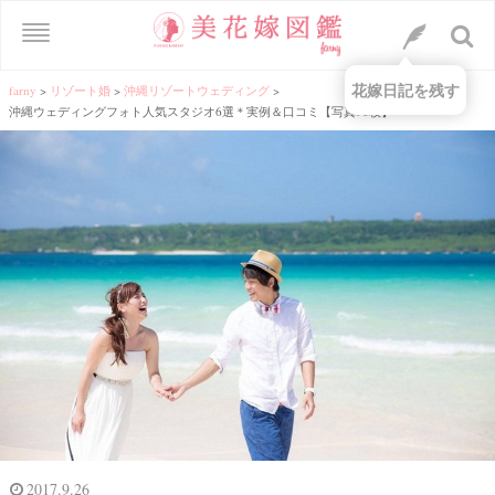
花嫁日記を残す
farny
>
リゾート婚
>
沖縄リゾートウェディング
>
沖縄ウェディングフォト人気スタジオ6選＊実例＆口コミ【写真90枚】
2017.9.26