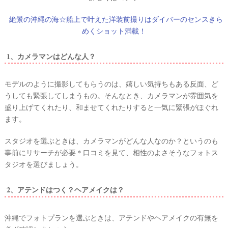
絶景の沖縄の海☆船上で叶えた洋装前撮りはダイバーのセンスきら
めくショット満載！
1、カメラマンはどんな人？
モデルのように撮影してもらうのは、嬉しい気持ちもある反面、ど
ウ
うしても緊張してしまうもの。そんなとき、カメラマンが雰囲気を
ェ
盛り上げてくれたり、和ませてくれたりすると一気に緊張がほぐれ
デ
ます。
ィ
ン
スタジオを選ぶときは、カメラマンがどんな人なのか？というのも
事前にリサーチが必要＊口コミを見て、相性のよさそうなフォトス
グ
タジオを選びましょう。
フ
ォ
2、アテンドはつく？ヘアメイクは？
ト
沖縄でフォトプランを選ぶときは、アテンドやヘアメイクの有無を