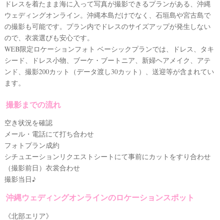
&
ドレスを着たまま海に入って写真が撮影できるプランがある、沖縄
D
ウェディングオンライン。沖縄本島だけでなく、石垣島や宮古島で
R
E
の撮影も可能です。プラン内でドレスのサイズアップが発生しない
S
ので、衣裳選びも安心です。
S
Y
WEB限定ロケーションフォト ベーシックプランでは、ドレス、タキ
公
式
シード、ドレス小物、ブーケ・ブートニア、新婦ヘアメイク、アテ
サ
ンド、撮影200カット（データ渡し30カット）、送迎等が含まれてい
イ
ト
ます。
▶
撮影までの流れ
空き状況を確認
メール・電話にて打ち合わせ
フォトプラン成約
シチュエーションリクエストシートにて事前にカットをすり合わせ
（撮影前日）衣裳合わせ
撮影当日♪
沖縄ウェディングオンラインのロケーションスポット
《北部エリア》