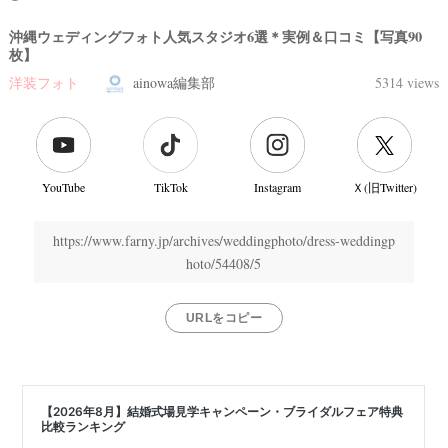
沖縄ウェディングフォト人気スタジオ6選＊実例＆口コミ【写真90
枚】
洋装フォト
ainowa編集部
5314 views
YouTube
TikTok
Instagram
Ｘ(旧Twitter)
https://www.farny.jp/archives/weddingphoto/dress-weddingp
hoto/54408/5
URLをコピー