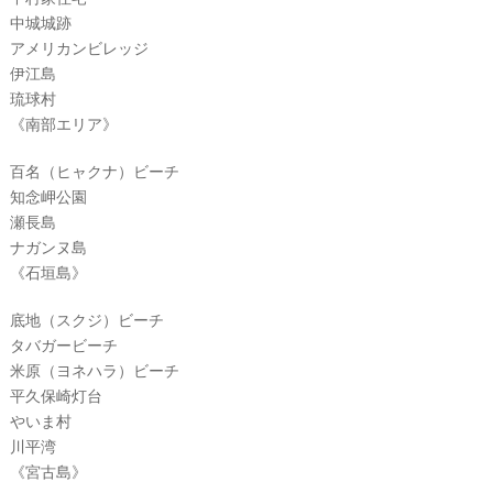
中城城跡
アメリカンビレッジ
伊江島
琉球村
《南部エリア》
百名（ヒャクナ）ビーチ
知念岬公園
瀬長島
ナガンヌ島
《石垣島》
底地（スクジ）ビーチ
タバガービーチ
米原（ヨネハラ）ビーチ
平久保崎灯台
やいま村
川平湾
《宮古島》