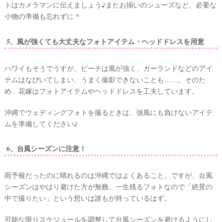
トはカメラマンに伝えましょう♪またお揃いのシューズなど、必要な
#
プ
ウ
小物の準備も忘れずに＊
レ
エ
花
嫁
5、風が強くても大丈夫なフォトアイテム・ヘッドドレスを用意
デ
#
ィ
卒
ハワイもそうでうすが、ビーチは風が強く、ガーランドなどのアイ
ン
花
テムはなびいてしまい、うまく撮影できないことも……。そのた
グ
#
め、花嫁はフォトアイテムやヘッドドレスを工夫しています。
ア
ウ
ェ
イ
ル
沖縄でウェディングフォトを撮るときは、強風にも負けないアイテ
カ
テ
ムを準備してください♪
ム
ス
ム
ペ
6、台風シーズンに注意！
ー
ス
雨予報だったのに晴れるのは沖縄ではよくあること。ですが、台風
#
プ
シーズンはやはり避けた方が無難。一生残るフォトなので「絶景の
チ
中で撮りたい」という想いは誰もが持っているはず。
ギ
フ
ト
可能な限りスケジュールを調整して台風シーズンを避けるようにし