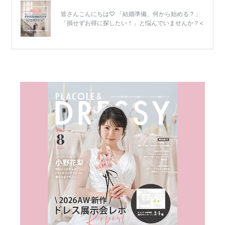
結
婚
式
当
日