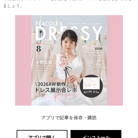
ましょう。
#
沖
縄
#
ビ
ー
チ
フ
ォ
ト
結
アプリで記事を保存・購読
婚
の
アプリで開く
インストール