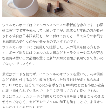
着
レ
ポ
ウェルカムボードはウェルカムスペースの看板的な存在です。お洒
落に英字で名前を表示しても良いですが、親族など年配の方が参列
される場合は日本語表記も一緒に付けておくと一目で自分の参列す
る結婚式の受付なのかが分かるのでおすすめです。
ウェルカムボードには前撮りで撮影した二人の写真を飾る方も多
く、ボード周りにはウェルカム人形などキャラクターや二人が好き
な雑貨や思い出の品物を置くと新郎新婦の個性が表現できて良いの
ではないでしょうか。
最近はボードを使わず、イニシャルのオブジェを置いて、花や風船
などで飾り付けるなど、趣向を凝らした飾り付けが多く見られま
す。DIYなど、自分で作るのが苦手な方も100均などにも小物が豊富
に取り揃えられているので、上手く活用してみても良いですね。
例えばウェルカムボードに前撮りなどの写真を使う場合に そのまま
使うのではなく、セピアやモノクロの加工を施すことで、よりオシ
ャレな仕上がりになります。