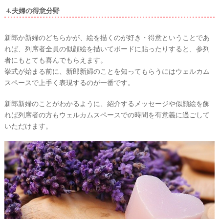
&
D
4.夫婦の得意分野
R
E
S
新郎か新婦のどちらかが、絵を描くのが好き・得意ということであ
S
Y
れば、列席者全員の似顔絵を描いてボードに貼ったりすると、参列
公
式
者にもとても喜んでもらえます。
サ
挙式が始まる前に、新郎新婦のことを知ってもらうにはウェルカム
イ
ト
スペースで上手く表現するのが一番です。
▶
新郎新婦のことがわかるように、紹介するメッセージや似顔絵を飾
れば列席者の方もウェルカムスペースでの時間を有意義に過ごして
いただけます。