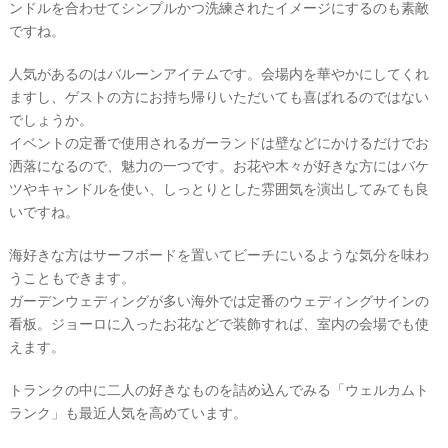
ンドルを合わせてシンプルかつ洗練されたイメージにするのも素敵
#
ですね。
プ
ウ
レ
エ
花
人気があるのはバルーンアイテムです。会場内を華やかにしてくれ
嫁
デ
ますし、ゲストの方にお持ち帰りいただいても喜ばれるのではない
#
ィ
でしょうか。
卒
ン
イベントの定番で使用されるガーランドは壁などにかけるだけでお
花
洒落になるので、魅力の一つです。お花や木々が好きな方にはバケ
グ
#
ツやキャンドルを使い、しっとりとした雰囲気を演出してみても良
ア
ウ
ェ
いですね。
イ
ル
カ
テ
海好きな方はサーフボードを置いてビーチにいるような気分を味わ
ム
ス
ム
うこともできます。
ペ
ガーデンウェディングが多い海外では定番のウェディングサインの
ー
ス
看板。ジョーロに入ったお花などで装飾すれば、室内の会場でも使
えます。
#
プ
チ
トランクの中に二人の好きなものを詰め込んでみる「ウェルカムト
ギ
ランク」も最近人気を高めています。
フ
ト