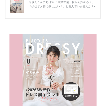
結
婚
式
当
日