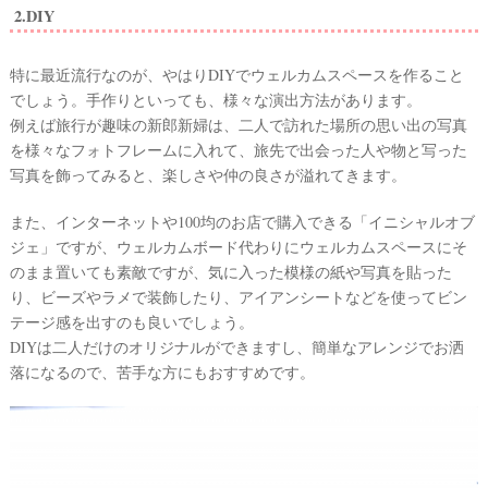
2.DIY
#
沖
縄
特に最近流行なのが、やはりDIYでウェルカムスペースを作ること
#
でしょう。手作りといっても、様々な演出方法があります。
ビ
例えば旅行が趣味の新郎新婦は、二人で訪れた場所の思い出の写真
ー
チ
を様々なフォトフレームに入れて、旅先で出会った人や物と写った
フ
写真を飾ってみると、楽しさや仲の良さが溢れてきます。
ォ
ト
また、インターネットや100均のお店で購入できる「イニシャルオブ
ジェ」ですが、ウェルカムボード代わりにウェルカムスペースにそ
のまま置いても素敵ですが、気に入った模様の紙や写真を貼った
り、ビーズやラメで装飾したり、アイアンシートなどを使ってビン
テージ感を出すのも良いでしょう。
DIYは二人だけのオリジナルができますし、簡単なアレンジでお洒
落になるので、苦手な方にもおすすめです。
結
婚
の