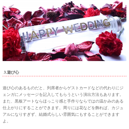
段
取
り
3.遊び心
遊び心のあるものだと、列席者からゲストカードなどの代わりにジ
ェンガにメッセージを記入してもらうという演出方法もあります。
また、黒板アートならほっこり感と手作りならではの温かみのある
P
L
仕上がりにすることができます。周りには花などを飾れば、カジュ
A
アルになりすぎず、結婚式らしい雰囲気にもすることができます
C
O
よ。
L
E