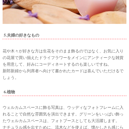
最
プ
プ
新
ラ
ラ
ド
ン
ン
レ
ナ
ナ
5.夫婦の好きなもの
ス
ー
ー
記
ラ
レ
事
ン
ポ
花や木々が好きな方は生花をそのまま飾るのではなく、お気に入り
を
キ
を
c
ン
見
の花屋で買い揃えたドライフラワーをメインにアンティークな雑貨
h
グ
る
を用意して、好みにコーディネートするのも楽しいですね。
e
新郎新婦から列席者へ向けて書かれたカードは喜んでいただけるで
c
k
しょう。
6.植物
ウェルカムスペースに飾る写真は、ウッディなフォトフレームに入
れることで自然な雰囲気を演出できます。グリーンをいっぱい飾っ
たウェルカムスペースは、フォトブースとしても大活躍します。
ナチュラル感を出すために、流木などを使えば、懐かしさも感じら