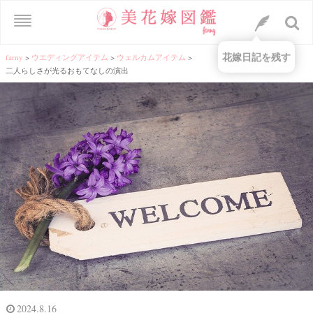
花嫁日記を残す
farny
>
ウエディングアイテム
>
ウェルカムアイテム
>
二人らしさが光るおもてなしの演出
2024.8.16