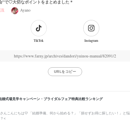
会”で♡大切なポイントをまとめました＊
知識
Ayano
TikTok
Instagram
https://www.farny.jp/archives/dandori/yuinou-manual/82091/2
URLをコピー