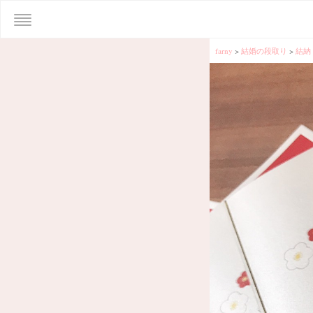
farny
>
結婚の段取り
>
結納