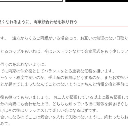
良くなれるように、両家顔合わせを執り行う
です。 遠方からくるご両親がいる場合には、お互いの無理のない日取
をとるカップルもいれば、今はレストランなどで会食形式をもう少しラ
を伺うのを忘れないように。
までに両家の仲介役としてバランスをとる重要な任務を担います。
ジャケット程度で良いのか、手土産の有無はどうするのか、またお支払
ことが起きてしまったなんてことのないようにきちんと情報交換と事前
役も担ってもらいましょう。 お二人が緊張している以上に親も緊張し
自分の両親にも会わせた上で、どちらも知っている彼に緊張を解きほぐ
いけばその後はリラックスして楽しい会になるはずです。
き合いになるのでここは気合いを入れて失敗のないように。終わったら
てみて。