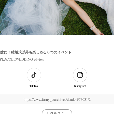
花嫁に！結婚式以外も楽しめる６つのイベント
PLACOLEWEDDING adviser
TikTok
Instagram
https://www.farny.jp/archives/dandori/73031/2
URLをコピー