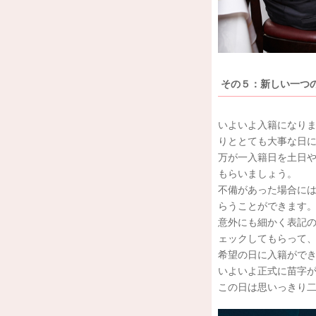
その５：新しい一つ
いよいよ入籍になり
りととても大事な日
万が一入籍日を土日
もらいましょう。
不備があった場合に
らうことができます
意外にも細かく表記の
ェックしてもらって
希望の日に入籍がで
いよいよ正式に苗字
この日は思いっきり