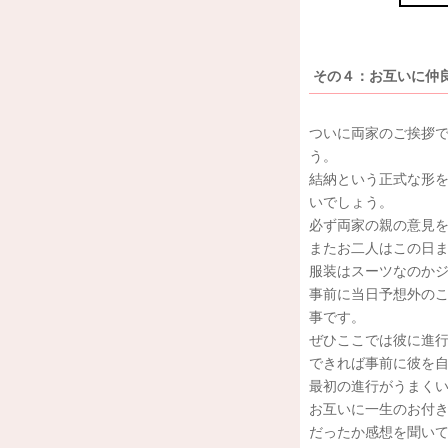
その４：お互いに仲
ついに両家のご挨拶
う。
結納という正式な形
いでしょう。
必ず両家の親の意見
またお二人はこの日
服装はスーツなのか
事前に当日予想外の
事です。
ぜひここでは彼に進行
できれば事前に彼を
最初の進行がうまく
お互いに一生のお付
だったか感想を聞い