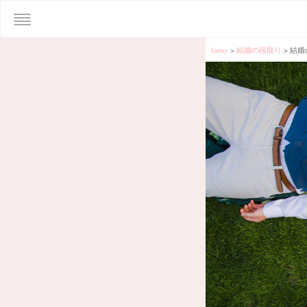
farny
>
結婚の段取り
>
結婚