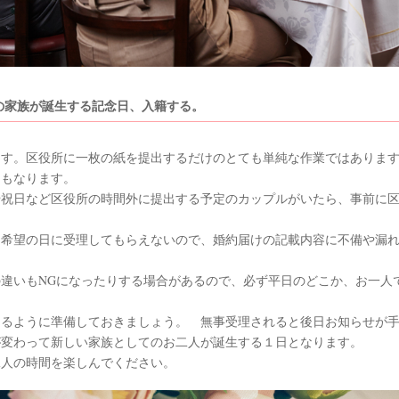
の家族が誕生する記念日、入籍する。
ます。区役所に一枚の紙を提出するだけのとても単純な作業ではありま
にもなります。
や祝日など区役所の時間外に提出する予定のカップルがいたら、事前に
は希望の日に受理してもらえないので、婚約届けの記載内容に不備や漏
。
違いもNGになったりする場合があるので、必ず平日のどこか、お一人
、
きるように準備しておきましょう。 無事受理されると後日お知らせが
が変わって新しい家族としてのお二人が誕生する１日となります。
二人の時間を楽しんでください。