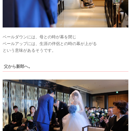
花
エ
デ
#
ウ
ィ
ェ
ル
ン
カ
ム
グ
ベールダウンには、母との時が幕を閉じ
ス
ベールアップには、生涯の伴侶との時の幕が上がる
ア
ペ
ー
という意味があるそうです。
イ
ス
テ
#
父から新郎へ。
ム
プ
チ
ギ
フ
ト
#
沖
縄
#
ビ
ー
チ