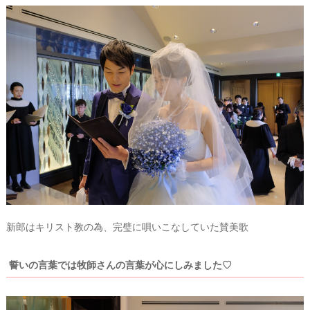
最
プ
プ
新
ラ
ラ
ド
ン
ン
新郎はキリスト教の為、完璧に唄いこなしていた賛美歌
レ
ナ
ナ
ス
ー
ー
記
ラ
レ
誓いの言葉では牧師さんの言葉が心にしみました♡
事
ン
ポ
を
キ
を
c
ン
見
h
グ
る