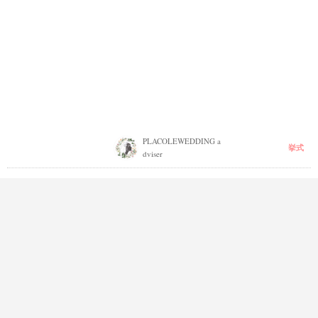
PLACOLEWEDDING a
挙式
dviser
サプライズで両親もソイルセレモニーに参加
＊こだわり演出で和やかな人前式！