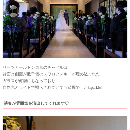
試
着
レ
ポ
リッツカールトン東京のチャペルは
背面と側面が数千個のスワロフスキーが埋め込まれた
ガラスが何層にもなっており
自然光とライトで照らされてとても綺麗でした(sparkle)
演奏が雰囲気を演出してくれます♡