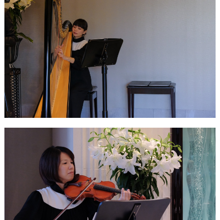
ウ
ェ
デ
ィ
ン
グ
フ
ォ
ト