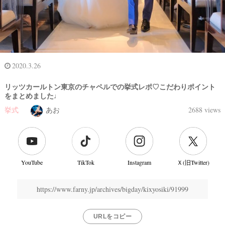
2020.3.26
リッツカールトン東京のチャペルでの挙式レポ♡こだわりポイント
をまとめました♩
挙式
あお
2688 views
YouTube
TikTok
Instagram
Ｘ(旧Twitter)
結
婚
https://www.farny.jp/archives/bigday/kixyosiki/91999
式
当
URLをコピー