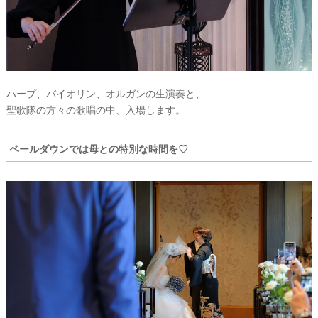
ハープ、バイオリン、オルガンの生演奏と、
聖歌隊の方々の歌唱の中、入場します。
ベールダウンでは母との特別な時間を♡
#
プ
レ
花
嫁
#
ウ
卒