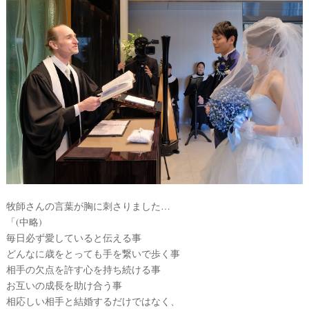
e
c
k
牧師さんの言葉が胸に刺さりました…
「(中略)
毎日必ず愛していると伝える事
どんなに歳をとっても手を繋いで歩く事
相手の欠点を許す心を持ち続ける事
お互いの成長を助け合う事
相応しい相手と結婚するだけではなく、