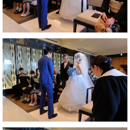
フ
ォ
ト
結
婚
の
段
取
り