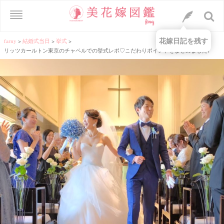
花嫁日記を残す
farny
>
結婚式当日
>
挙式
>
リッツカールトン東京のチャペルでの挙式レポ♡こだわりポイントをまとめました♩