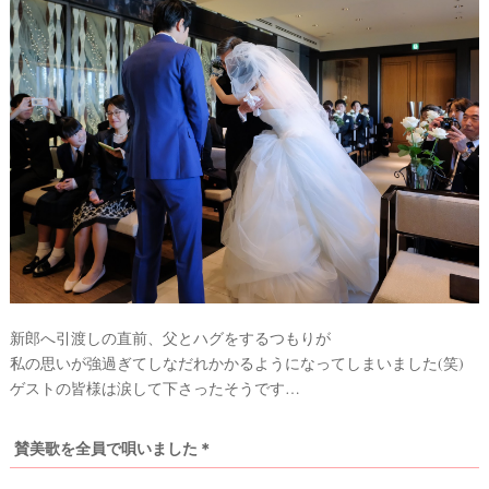
P
L
A
C
O
L
E
&
D
R
新郎へ引渡しの直前、父とハグをするつもりが
E
私の思いが強過ぎてしなだれかかるようになってしまいました(笑)
S
S
ゲストの皆様は涙して下さったそうです…
Y
公
式
サ
賛美歌を全員で唄いました＊
イ
ト
▶