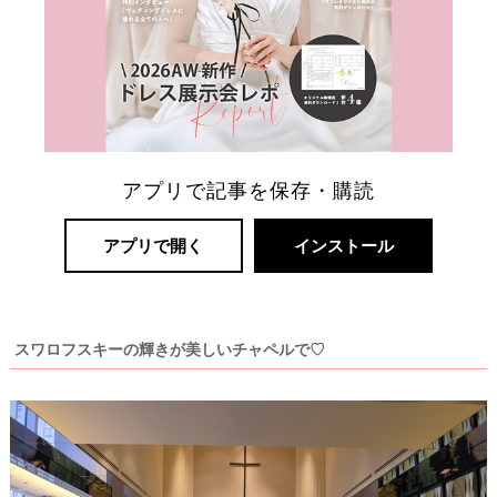
リ
ゾ
ー
ト
婚
アプリで記事を保存・購読
アプリで開く
インストール
スワロフスキーの輝きが美しいチャペルで♡