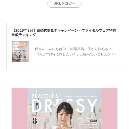
URLをコピー
リ
ゾ
ー