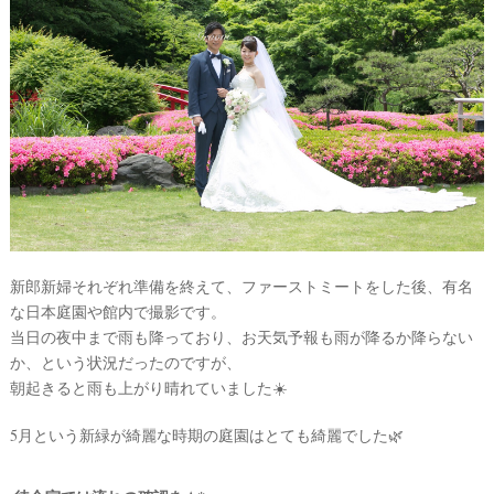
試
着
レ
ポ
新郎新婦それぞれ準備を終えて、ファーストミートをした後、有名
な日本庭園や館内で撮影です。
当日の夜中まで雨も降っており、お天気予報も雨が降るか降らない
か、という状況だったのですが、
朝起きると雨も上がり晴れていました☀️
5月という新緑が綺麗な時期の庭園はとても綺麗でした🌿