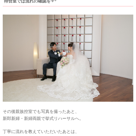
待合室では流れの確認を✧*
ウ
ェ
デ
ィ
ン
グ
フ
ォ
ト
その後親族控室でも写真を撮ったあと、
新郎新婦・新婦両親で挙式リハーサルへ。
丁寧に流れを教えていただいたあとは、