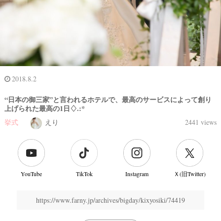
2018.8.2
“日本の御三家”と言われるホテルで、最高のサービスによって創り
上げられた最高の1日♢.:*
挙式
えり
2441 views
結
婚
式
YouTube
TikTok
Instagram
Ｘ(旧Twitter)
当
日
https://www.farny.jp/archives/bigday/kixyosiki/74419