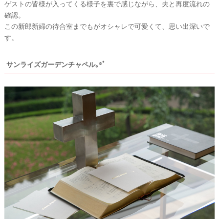
ゲストの皆様が入ってくる様子を裏で感じながら、夫と再度流れの
確認。
この新郎新婦の待合室までもがオシャレで可愛くて、思い出深いで
す。
サンライズガーデンチャペル｡*ﾟ
ウ
エ
デ
ィ
ン
グ
ア