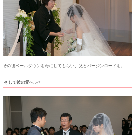
A
C
O
L
E
&
D
R
E
S
S
Y
公
式
サ
その後ベールダウンを母にしてもらい、父とバージンロードを。
イ
ト
▶
そして彼の元へ..+*