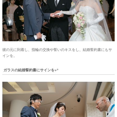
最
プ
プ
新
ラ
ラ
ド
ン
ン
レ
ナ
ナ
ス
ー
ー
記
ラ
レ
事
ン
ポ
を
キ
を
彼の元に到着し、指輪の交換や誓いのキスをし、結婚誓約書にもサ
c
ン
見
インを。
h
グ
る
e
c
ガラスの結婚誓約書にサインを+*
k