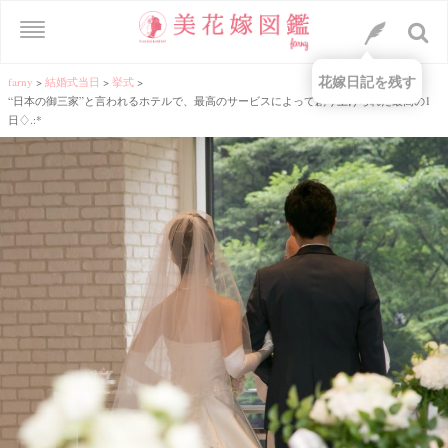
花嫁日記を残す
farny
>
結婚式当日
>
挙式
>
“日本の御三家”と言われるホテルで、最高のサービスによって創り上げられた最高の1
日♢.:*