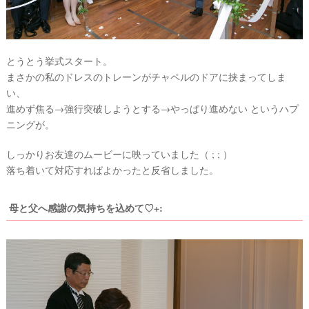
結
婚
とうとう挙式スタート。
の
まさかの私のドレスのトレーンがチャペルのドアに挟まってしま
段
い、
進めず焦る→強行突破しようとする→やっぱり進めない というハプ
取
ニングが。
り
しっかりお友達のムービーに映っていました（ ; ; ）
落ち着いて対応すればよかったと反省しました。
母と父へ感謝の気持ちを込めて♡+:
P
L