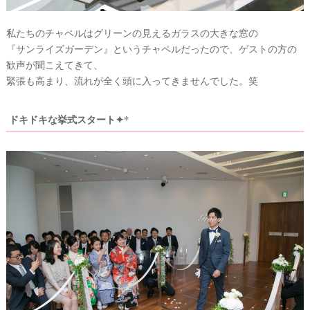
イ
テ
私たちのチャペルはグリーンの見えるガラスの大きな窓の
『サンライズガーデン』というチャペルだったので、ゲストの方の
ム
歓声が聞こえてきて、
緊張も高まり、流れが全く頭に入ってきませんでした。笑
ドキドキな挙式スタート✦*