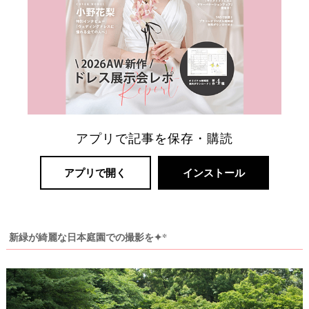
ト
婚
アプリで記事を保存・購読
アプリで開く
インストール
新緑が綺麗な日本庭園での撮影を✦*