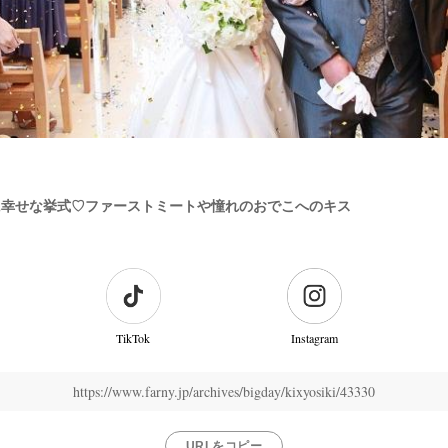
に幸せな挙式♡ファーストミートや憧れのおでこへのキス
TikTok
Instagram
https://www.farny.jp/archives/bigday/kixyosiki/43330
URLをコピー