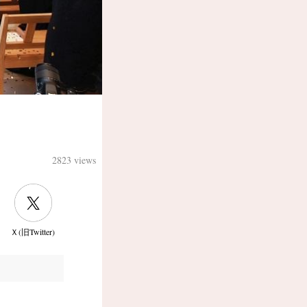
2823 views
Ｘ(旧Twitter)