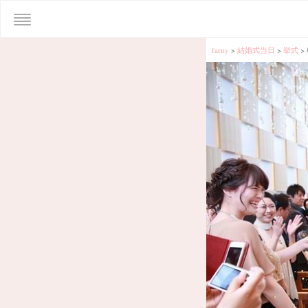
farny
>
結婚式当日
>
挙式
>