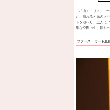
「松山モノリス」で
が、晴れると光の入
トを頑張り、主人に
聖な空間の中、憧れ
ファーストミート直