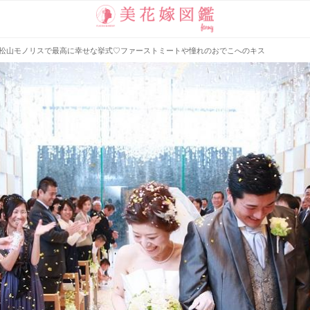
松山モノリスで最高に幸せな挙式♡ファーストミートや憧れのおでこへのキス