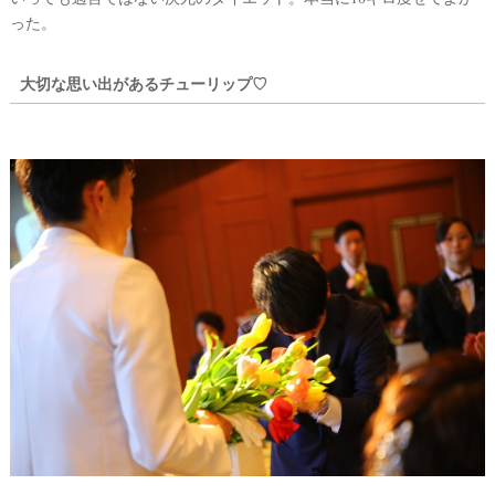
った。
大切な思い出があるチューリップ♡
ウ
ェ
デ
ィ
ン
グ
フ