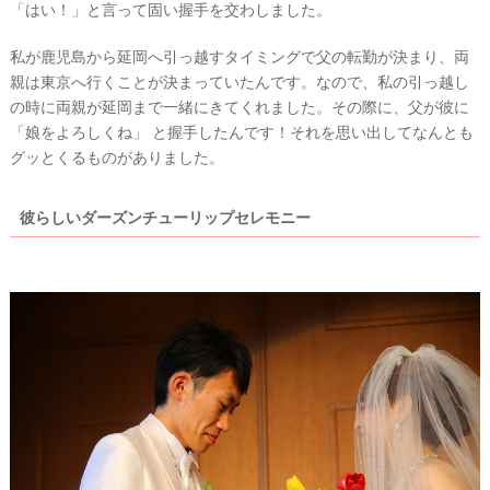
S
「はい！」と言って固い握手を交わしました。
Y
公
式
私が鹿児島から延岡へ引っ越すタイミングで父の転勤が決まり、両
サ
親は東京へ行くことが決まっていたんです。なので、私の引っ越し
イ
ト
の時に両親が延岡まで一緒にきてくれました。その際に、父が彼に
▶
「娘をよろしくね」 と握手したんです！それを思い出してなんとも
グッとくるものがありました。
彼らしいダーズンチューリップセレモニー
最
プ
プ
新
ラ
ラ
ド
ン
ン