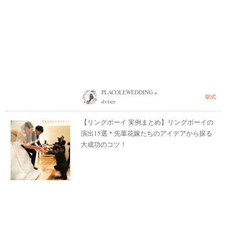
PLACOLEWEDDING a
挙式
dviser
【リングボーイ 実例まとめ】リングボーイの
演出15選＊先輩花嫁たちのアイデアから探る
大成功のコツ！