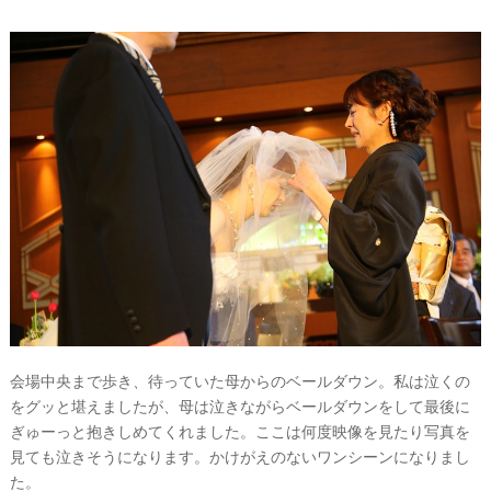
縄
#
ビ
ー
チ
フ
ォ
ト
結
会場中央まで歩き、待っていた母からのベールダウン。私は泣くの
婚
をグッと堪えましたが、母は泣きながらベールダウンをして最後に
の
ぎゅーっと抱きしめてくれました。ここは何度映像を見たり写真を
見ても泣きそうになります。かけがえのないワンシーンになりまし
段
た。
取