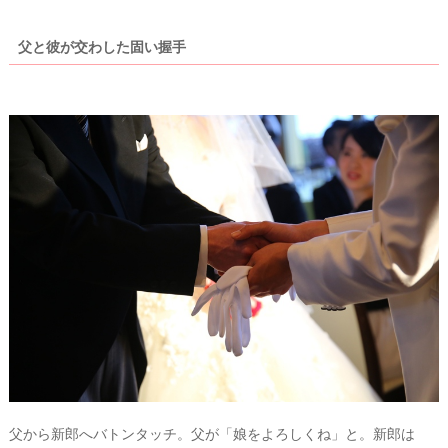
り
父と彼が交わした固い握手
P
L
A
C
O
L
E
&
D
R
E
父から新郎へバトンタッチ。父が「娘をよろしくね」と。新郎は
S