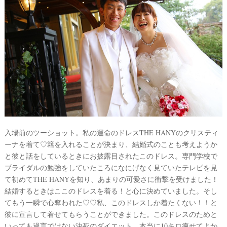
試
着
レ
ポ
入場前のツーショット。私の運命のドレスTHE HANYのクリスティ
ーナを着て♡籍を入れることが決まり、結婚式のことも考えようか
と彼と話をしているときにお披露目されたこのドレス。専門学校で
ブライダルの勉強をしていたころになにげなく見ていたテレビを見
て初めてTHE HANYを知り、あまりの可愛さに衝撃を受けました！
結婚するときはここのドレスを着る！と心に決めていました。そし
てもう一瞬で心奪われた♡♡私、このドレスしか着たくない！！と
彼に宣言して着せてもらうことができました。このドレスのためと
いっても過言ではない決死のダイエット。本当に10キロ痩せてよか