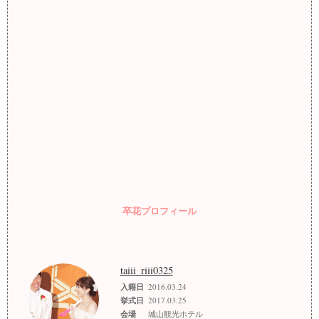
卒花プロフィール
taiii_riii0325
入籍日
2016.03.24
挙式日
2017.03.25
会場
城山観光ホテル