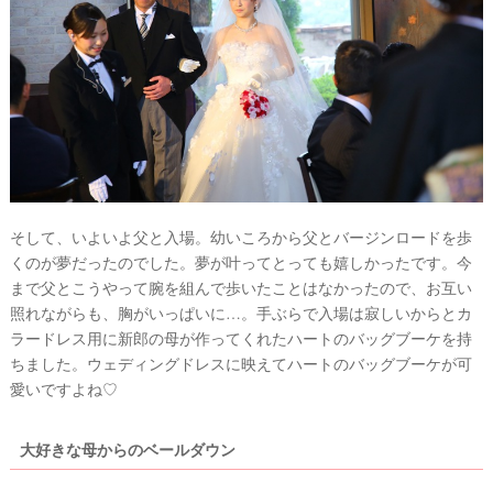
レ
花
嫁
ウ
#
卒
エ
花
デ
#
ィ
ウ
ェ
ン
ル
カ
グ
そして、いよいよ父と入場。幼いころから父とバージンロードを歩
ム
ア
ス
くのが夢だったのでした。夢が叶ってとっても嬉しかったです。今
ペ
イ
まで父とこうやって腕を組んで歩いたことはなかったので、お互い
ー
照れながらも、胸がいっぱいに…。手ぶらで入場は寂しいからとカ
ス
テ
ラードレス用に新郎の母が作ってくれたハートのバッグブーケを持
ム
#
ちました。ウェディングドレスに映えてハートのバッグブーケが可
プ
チ
愛いですよね♡
ギ
フ
ト
大好きな母からのベールダウン
#
沖