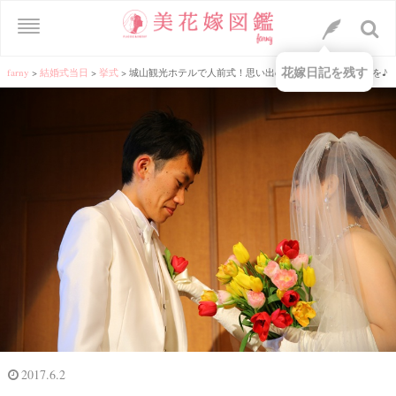
花嫁日記を残す
farny
>
結婚式当日
>
挙式
>
城山観光ホテルで人前式！思い出のチューリップで演出を♪
2017.6.2