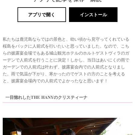
リ
アプリで開く
インストール
ゾ
ー
ト
私たちは鹿児島ならではの景色と、幼い頃から見守ってくれている
桜島をバックに人前式を行いたいと思っていました。なので、こち
婚
らの披露宴会場でもある城山観光ホテルのホルトゲストヴィラのガ
ーデンで人前式を行うことに決定！しかし、当日はあいにくの雨で
ガーデンでの人前式は叶わず、披露宴会内での人前式となりまし
た。雨で気温が下がり、寒かったのでゲストの方のことを考える
と、披露宴会場内での人前式でよかったなと思います！
一目惚れしたTHE HANYのクリスティーナ