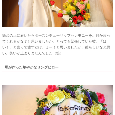
レ
ナ
ナ
ス
ー
ー
記
ラ
レ
事
ン
ポ
を
キ
を
c
ン
見
h
グ
る
e
舞台の上に着いたらダーズンチューリップセレモニーを。何か言っ
c
k
てくれるかな？と思いましたが、とっても緊張していた彼。「は
い！」と言って渡すだけ。えー！と思いましたが、彼らしいなと思
い、笑いが止まりませんでした（笑）
母が作った華やかなリングピロー