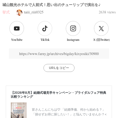
城山観光ホテルで人前式！思い出のチューリップで演出を♪
挙式
taiii_riii0325
2638 views
YouTube
TikTok
Instagram
Ｘ(旧Twitter)
https://www.farny.jp/archives/bigday/kixyosiki/30900
URLをコピー
結
婚
式
当