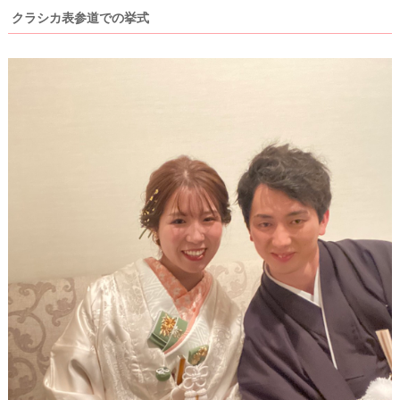
クラシカ表参道での挙式
ウ
ェ
デ