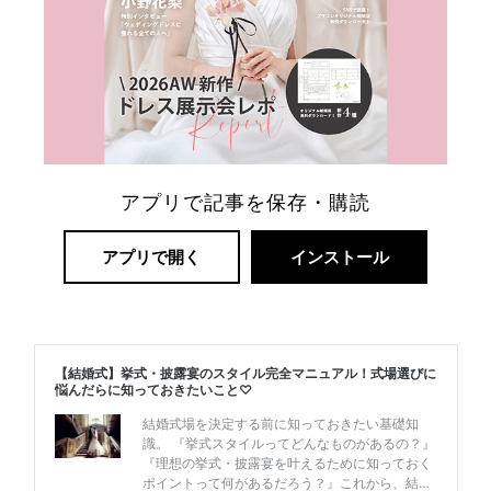
リ
ゾ
ー
アプリで記事を保存・購読
ト
婚
アプリで開く
インストール