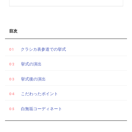
目次
クラシカ表参道での挙式
挙式の演出
試
挙式後の演出
着
レ
こだわったポイント
ポ
白無垢コーディネート