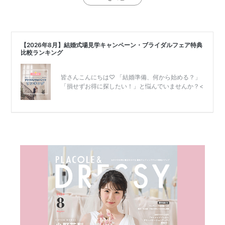
式
当
日