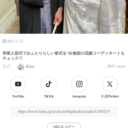
2023.1.12
和装人前式でおふたりらしい挙式を*白無垢の花嫁コーディネートも
チェック♡
挙式
Kimi
2957 views
YouTube
TikTok
Instagram
Ｘ(旧Twitter)
https://www.farny.jp/archives/bigday/kixyosiki/118502/3
結
婚
URLをコピー