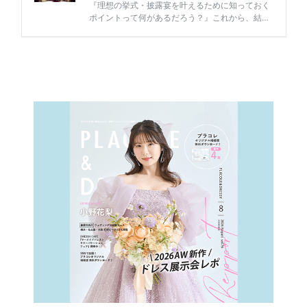
結
婚
の
段
取
り