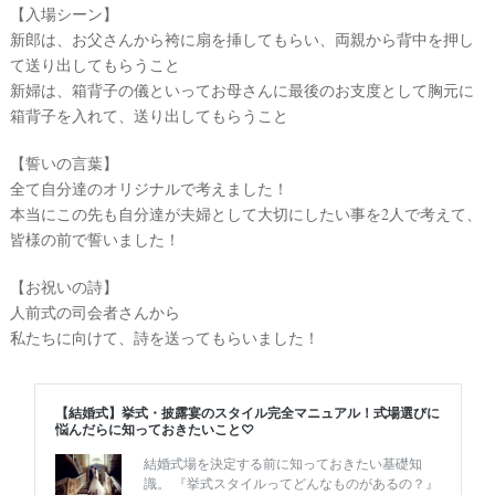
【入場シーン】
#
新郎は、お父さんから袴に扇を挿してもらい、両親から背中を押し
プ
て送り出してもらうこと
チ
ギ
新婦は、箱背子の儀といってお母さんに最後のお支度として胸元に
フ
箱背子を入れて、送り出してもらうこと
ト
#
【誓いの言葉】
沖
全て自分達のオリジナルで考えました！
縄
本当にこの先も自分達が夫婦として大切にしたい事を2人で考えて、
#
皆様の前で誓いました！
ビ
ー
チ
【お祝いの詩】
フ
人前式の司会者さんから
ォ
ト
私たちに向けて、詩を送ってもらいました！