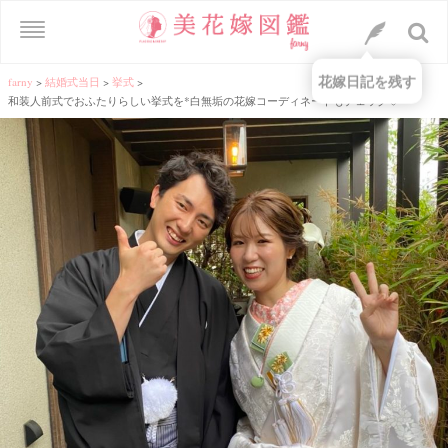
花嫁日記を残す
farny
>
結婚式当日
>
挙式
>
和装人前式でおふたりらしい挙式を*白無垢の花嫁コーディネートもチェック♡