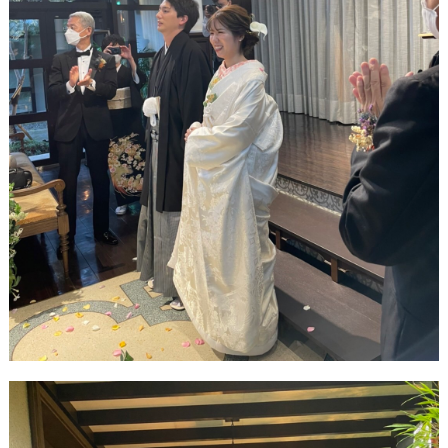
最
プ
プ
新
ラ
ラ
ド
ン
ン
レ
ナ
ナ
ス
ー
ー
記
ラ
レ
事
ン
ポ
を
キ
を
c
ン
見
h
グ
る
e
c
k