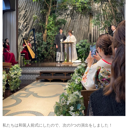
#
プ
レ
花
嫁
ウ
エ
#
卒
デ
花
ィ
#
ン
ウ
ェ
グ
ル
カ
ア
ム
イ
ス
ペ
テ
ー
私たちは和装人前式にしたので、次の3つの演出をしました！
ス
ム