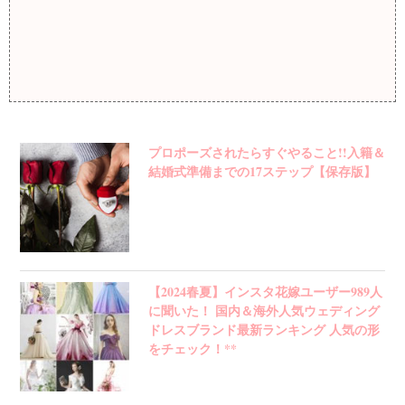
プロポーズされたらすぐやること!!入籍＆
結婚式準備までの17ステップ【保存版】
【2024春夏】インスタ花嫁ユーザー989人
に聞いた！ 国内＆海外人気ウェディング
ドレスブランド最新ランキング 人気の形
をチェック！**