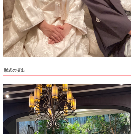
ィ
ン
グ
フ
ォ
ト
挙式の演出