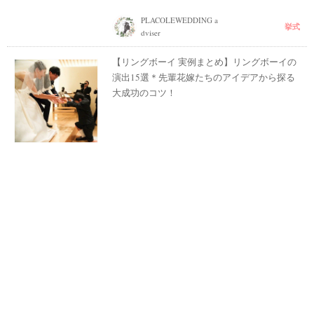
PLACOLEWEDDING a
挙式
dviser
【リングボーイ 実例まとめ】リングボーイの
演出15選＊先輩花嫁たちのアイデアから探る
大成功のコツ！