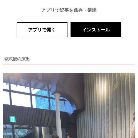
P
L
A
アプリで記事を保存・購読
C
O
L
E
アプリで開く
インストール
&
D
R
E
S
S
Y
挙式後の演出
公
式
サ
イ
ト
▶