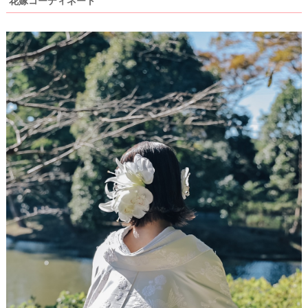
花嫁コーディネート
ィ
ン
グ
ア
イ
テ
ム