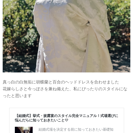
結
婚
の
段
取
真っ白の白無垢に胡蝶蘭と百合のヘッドドレスを合わせました
り
花嫁らしさと今っぽさを兼ね備えた、私にぴったりのスタイルにな
ったと思います