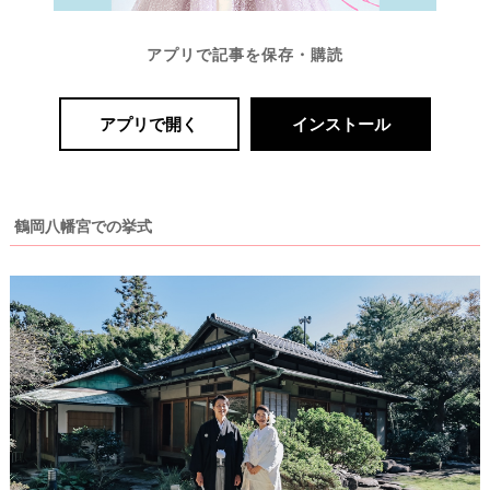
アプリで記事を保存・購読
アプリで開く
インストール
最
プ
プ
鶴岡八幡宮での挙式
新
ラ
ラ
ド
ン
ン
レ
ナ
ナ
ス
ー
ー
記
ラ
レ
事
ン
ポ
を
キ
を
c
ン
見
h
グ
る
e
c
k