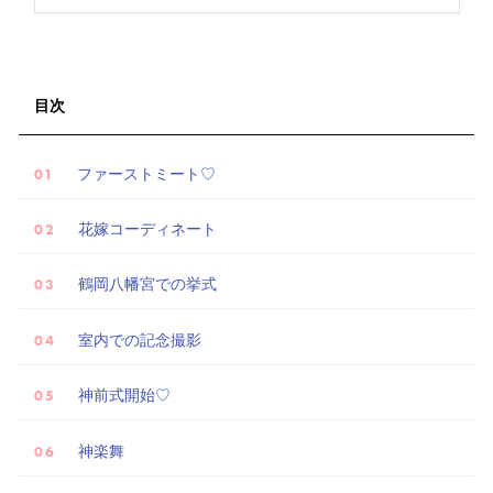
試
目次
着
レ
ファーストミート♡
ポ
花嫁コーディネート
鶴岡八幡宮での挙式
室内での記念撮影
神前式開始♡
神楽舞