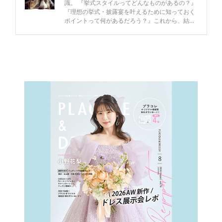
P
L
A
C
O
L
E
&
D
R
E
S
S
Y
公
式
サ
イ
ト
▶