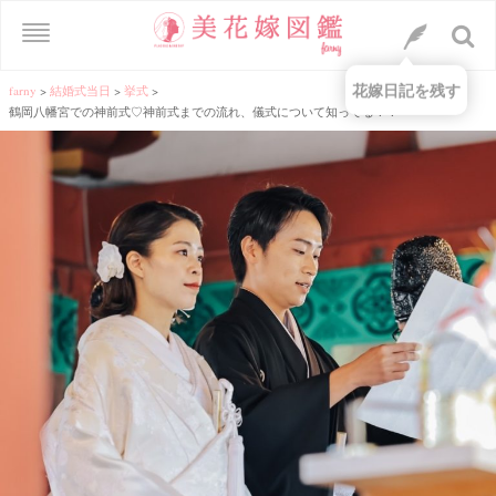
花嫁日記を残す
farny
>
結婚式当日
>
挙式
>
鶴岡八幡宮での神前式♡神前式までの流れ、儀式について知ってる？？