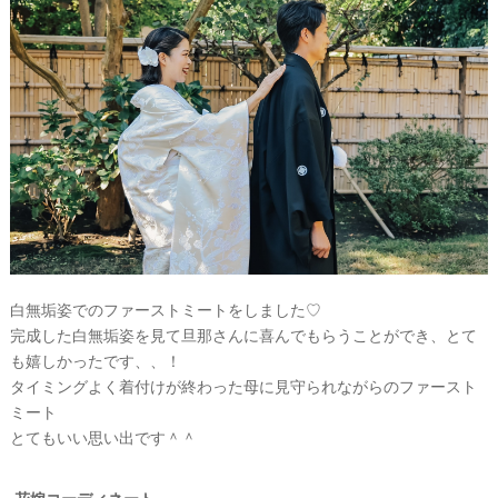
白無垢姿でのファーストミートをしました♡
完成した白無垢姿を見て旦那さんに喜んでもらうことができ、とて
も嬉しかったです、、！
タイミングよく着付けが終わった母に見守られながらのファースト
ウ
ミート
とてもいい思い出です＾＾
エ
デ