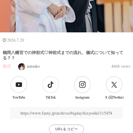
2024.7.20
鶴岡八幡宮での神前式♡神前式までの流れ、儀式について知って
る？？
挙式
natsuko
4668 views
結
YouTube
TikTok
Instagram
Ｘ(旧Twitter)
婚
式
https://www.farny.jp/archives/bigday/kixyosiki/115458
当
日
URLをコピー