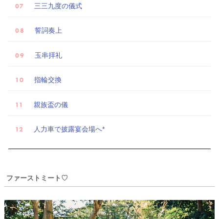
三三九度の儀式
誓詞奏上
玉串拝礼
ウ
指輪交換
ェ
デ
親族盃の儀
ィ
ン
人力車で披露宴会場へ*
グ
フ
ォ
ファーストミート♡
ト