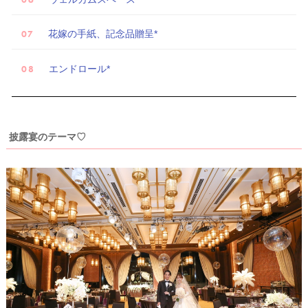
着
レ
花嫁の手紙、記念品贈呈*
ポ
エンドロール*
披露宴のテーマ♡