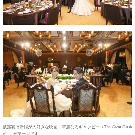
ウ
ェ
デ
ィ
ン
グ
フ
ォ
ト
披露宴は新婦が大好きな映画「華麗なるギャツビー（The Great Gatsb
y）」がテーマです。