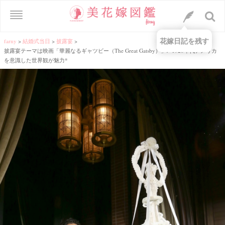
花嫁日記を残す
farny
>
結婚式当日
>
披露宴
>
披露宴テーマは映画「華麗なるギャツビー（The Great Gatsby）」♩1920年代アメリカ
を意識した世界観が魅力*