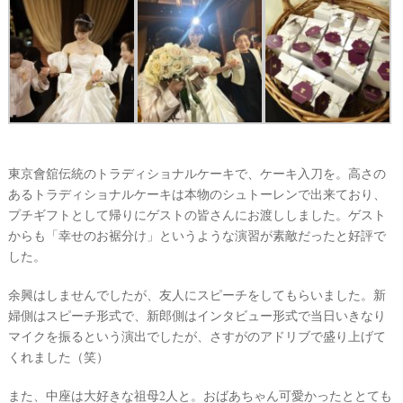
東京會舘伝統のトラディショナルケーキで、ケーキ入刀を。高さの
あるトラディショナルケーキは本物のシュトーレンで出来ており、
プチギフトとして帰りにゲストの皆さんにお渡ししました。ゲスト
からも「幸せのお裾分け」というような演習が素敵だったと好評で
した。
余興はしませんでしたが、友人にスピーチをしてもらいました。新
婦側はスピーチ形式で、新郎側はインタビュー形式で当日いきなり
マイクを振るという演出でしたが、さすがのアドリブで盛り上げて
くれました（笑）
また、中座は大好きな祖母2人と。おばあちゃん可愛かったととても