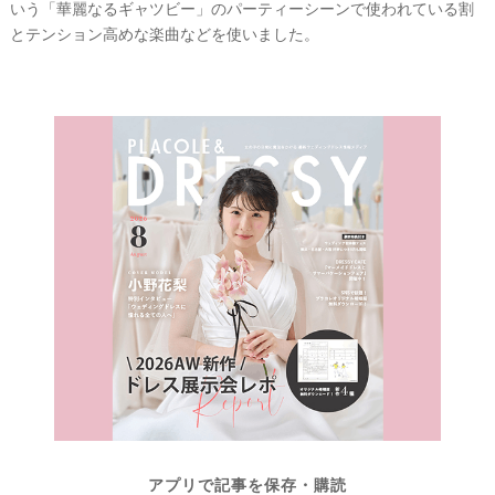
段
いう「華麗なるギャツビー」のパーティーシーンで使われている割
取
とテンション高めな楽曲などを使いました。
り
P
L
A
C
O
L
アプリで記事を保存・購読
E