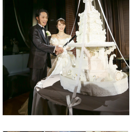
最
プ
プ
新
ラ
ラ
ド
ン
ン
レ
ナ
ナ
ス
ー
ー
記
ラ
レ
事
ン
ポ
を
キ
を
c
ン
見
h
グ
る
e
c
k