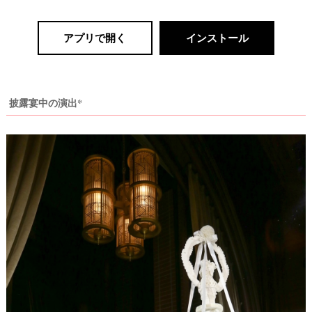
&
D
R
E
アプリで開く
インストール
S
S
Y
公
式
サ
披露宴中の演出*
イ
ト
▶