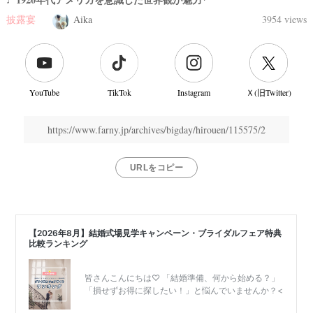
披露宴
Aika
3954 views
結
婚
式
当
YouTube
TikTok
Instagram
Ｘ(旧Twitter)
日
https://www.farny.jp/archives/bigday/hirouen/115575/2
URLをコピー