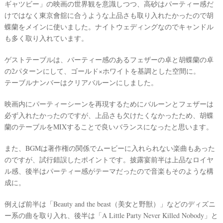
ギャツビー」の映画の世界観を意識しつつ、高砂はパーティー感だ
#
けではなく東京會舘に合うような上品さも取り入れたかったので胡
沖
縄
蝶蘭をメインに使いました。ナイトウェディングなのでキャンドル
も多く取り入れています。
#
ビ
ー
ゲストテーブルは、パーティー感のあるフェザーの卓と胡蝶蘭の卓
チ
の2パターンにして、ゴールド×ホワイトを基調とした空間に。
フ
テーブルナンバーはクリアバルーンにしました。
ォ
ト
映画内にパーティーシーンを再現するためにバルーンとフェザーは
必ず入れたかったのですが、上品さも欠けたくなかったため、胡蝶
蘭のテーブルをMIXすることで良いバランスになったと思います。
また、BGMは著作権の関係でムービーに入れられない楽曲もあった
のですが、試行錯誤したポイントです。披露宴前半は上品なロイヤ
ル感、後半はパーティー感がテーマだったので音楽もそのような構
成に。
結
婚
例えば前半は「Beauty and the beast（美女と野獣）」などのディズニ
の
ー系の曲を取り入れ、後半は「A Little Party Never Killed Nobody」と