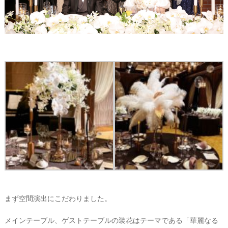
#
プ
ウ
レ
エ
花
嫁
デ
#
ィ
卒
ン
花
グ
#
ア
ウ
ェ
イ
ル
カ
テ
ム
ス
ム
ペ
ー
ス
#
プ
チ
まず空間演出にこだわりました。
ギ
フ
メインテーブル、ゲストテーブルの装花はテーマである「華麗なる
ト