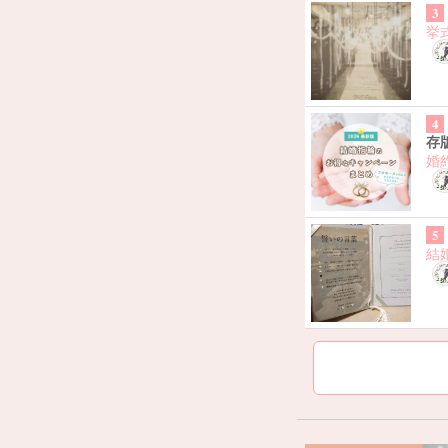
3
挙
4
存
婚
5
結