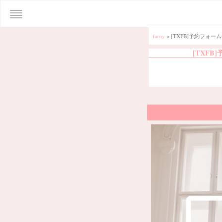
farny
>
[TXFB]予約フォ
[TXF