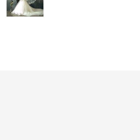
海外ウェディングフ
sa_722_ry
ォト
白と青が美しいサントリーニ島の絶景の中で
撮影する後撮り＆ハネムーン