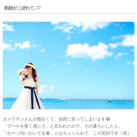
笑顔がこぼれて..♡
ト
カメラマンさんが面白くて、自然に笑ってしまいます😂
「ブーケを覗く感じで」と言われたので、その通りにしたら、
「わ〜っ匂いかいでる😁」とおちょくられて、この笑顔です（笑）