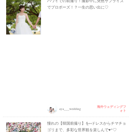
ハワイでの前撮り！撮影中に突然サプライズ
でプロポーズ！？一生の思い出に♡
海外ウェディングフ
aya___wedding
ォト
憧れの【韓国前撮り】を⑅ドレスからチマチョ
ゴリまで、多彩な世界観を楽しんで♥*♡