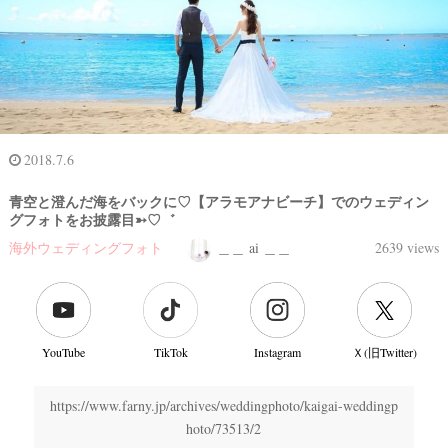
2018.7.6
青空と澄んだ海をバックに♡【アラモアナビーチ】でのウェディン
グフォトをお披露目➳♡゛
海外ウェディングフォト
＿＿ ai ＿＿
2639 views
YouTube
TikTok
Instagram
Ｘ(旧Twitter)
https://www.farny.jp/archives/weddingphoto/kaigai-weddingp
hoto/73513/2