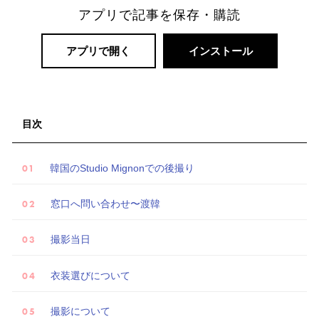
アプリで記事を保存・購読
アプリで開く
インストール
リ
ゾ
目次
ー
ト
韓国のStudio Mignonでの後撮り
婚
窓口へ問い合わせ〜渡韓
撮影当日
衣装選びについて
撮影について