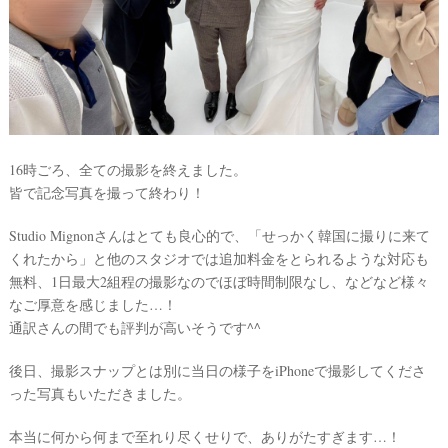
16時ごろ、全ての撮影を終えました。
皆で記念写真を撮って終わり！
Studio Mignonさんはとても良心的で、「せっかく韓国に撮りに来て
くれたから」と他のスタジオでは追加料金をとられるような対応も
無料、1日最大2組程の撮影なのでほぼ時間制限なし、などなど様々
なご厚意を感じました…！
通訳さんの間でも評判が高いそうです^^
後日、撮影スナップとは別に当日の様子をiPhoneで撮影してくださ
った写真もいただきました。
本当に何から何まで至れり尽くせりで、ありがたすぎます…！