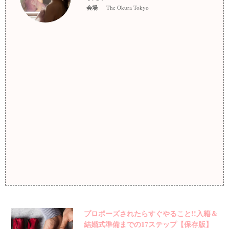
会場
The Okura Tokyo
プロポーズされたらすぐやること!!入籍＆
結婚式準備までの17ステップ【保存版】