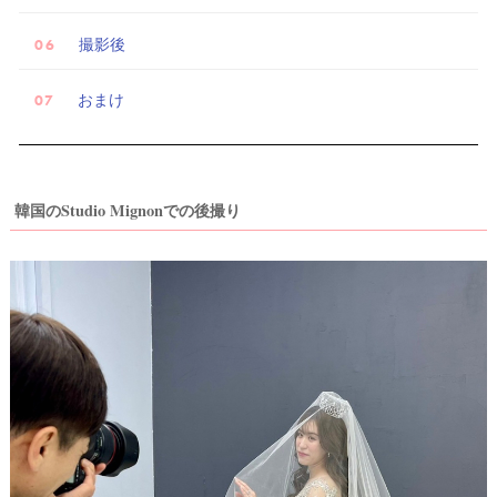
撮影後
おまけ
韓国のStudio Mignonでの後撮り
試
着
レ
ポ