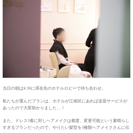
最
プ
プ
新
ラ
ラ
ド
ン
ン
レ
ナ
ナ
ス
ー
ー
記
ラ
レ
当日の朝は8:30に滞在先のホテルロビーで待ち合わせ。
事
ン
ポ
を
キ
を
c
ン
見
私たちが選んだプランは、ホテルが江南区にあれば送迎サービスが
h
グ
る
あったので大変助かりました…！
e
c
k
また、ドレス3着に対しヘアメイクは都度、変更可能という素晴らし
すぎるプランだったので、やりたい髪型を3種類ヘアメイクさんに伝