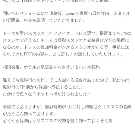
私たちは【韓国フォトウェディング情報館】さんに依頼。
ペ
テ
ー
問い合わせフォームにて連絡後、zoomで撮影当日の詳細、スタジオ
ム
ス
の雰囲気、料金を説明していただきました。
#
プ
トータル型のスタジオ（ヘアメイク、ドレス選び、撮影までを1つの
チ
ギ
スタジオで行える）もしくは撮影スタジオと衣装選びが別の場所に
フ
なるのか、ドレスの追加料金がかかるスタジオがある等、事前に送
ト
られてきたPDFの内容を、より詳しくお話ししていただけます。
#
沖
相談会後、ホテルと航空券をおさえいよいよ本契約。
縄
#
遅くても撮影日の前日までに入国する必要があったので、私たちは
ビ
撮影日の2日前から韓国へ滞在することに。
ー
おかげで色々なスポットへ出かけられました！
チ
フ
ォ
余談ではありますが、撮影時期が1月に対し韓国はクリスマスの装飾
ト
がたくさん飾ってあります。
どうやら韓国はクリスマスの装飾を暫く飾っておくそう笑