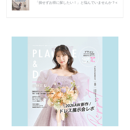
式
当
日