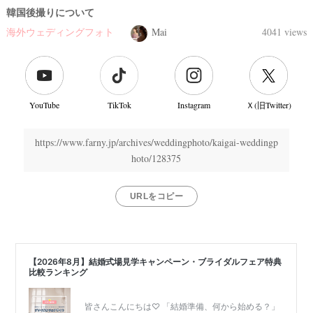
韓国後撮りについて
海外ウェディングフォト
Mai
4041 views
YouTube
TikTok
Instagram
Ｘ(旧Twitter)
https://www.farny.jp/archives/weddingphoto/kaigai-weddingp
hoto/128375
URLをコピー
結
婚