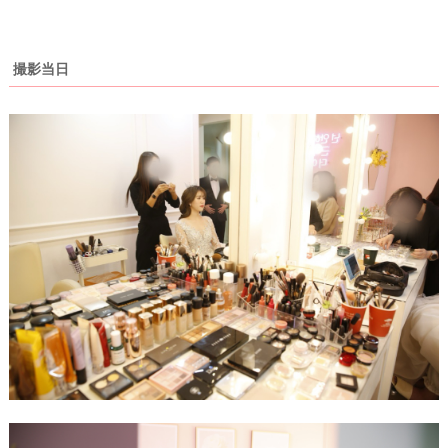
P
撮影当日
L
A
C
O
L
E
&
D
R
E
S
S
Y
公
式
サ
イ
ト
▶