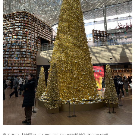
#
プ
レ
花
ウ
嫁
エ
#
卒
デ
花
ィ
#
ン
ウ
グ
ェ
ル
ア
カ
ム
イ
ス