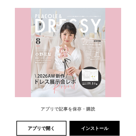
結
婚
の
段
取
り
アプリで記事を保存・購読
アプリで開く
インストール