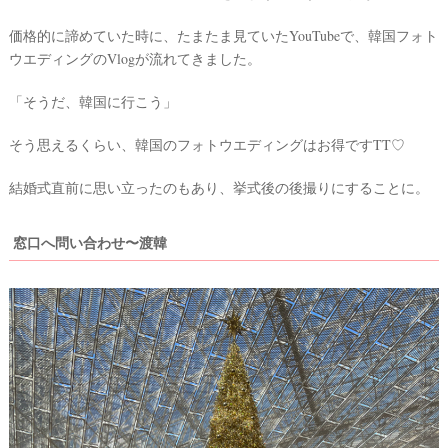
ェ
デ
価格的に諦めていた時に、たまたま見ていたYouTubeで、韓国フォト
ウエディングのVlogが流れてきました。
ィ
ン
「そうだ、韓国に行こう」
グ
フ
そう思えるくらい、韓国のフォトウエディングはお得ですTT♡
ォ
結婚式直前に思い立ったのもあり、挙式後の後撮りにすることに。
ト
窓口へ問い合わせ〜渡韓