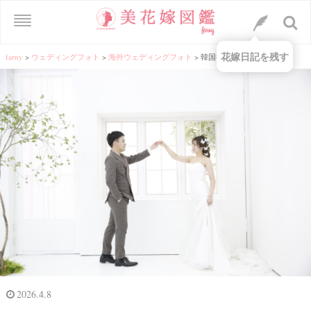
花嫁日記を残す
farny
>
ウェディングフォト
>
海外ウェディングフォト
>
韓国後撮りについて
2026.4.8