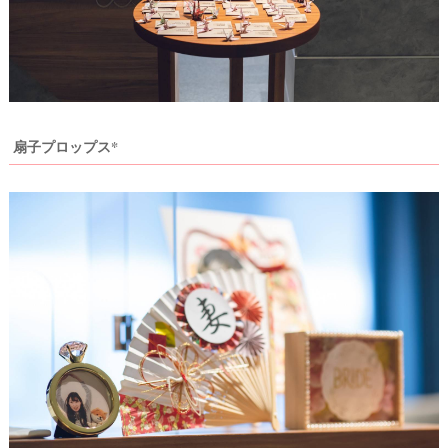
結
婚
の
段
取
扇子プロップス*
り
P
L
A
C
O