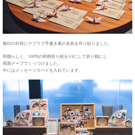
テ
ム
無印の封筒にテプラで手書き風の名前を作り貼りました。
和婚らしく、100均の和柄折り紙を1/4にして折り鶴にし
両面テープでくっつけました。
中にはメッセージカードを入れています。