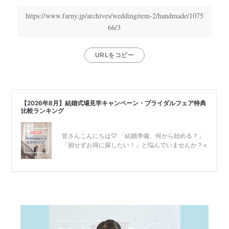
https://www.farny.jp/archives/weddingitem-2/handmade/1075
66/3
URLをコピー
リ
ゾ
ー