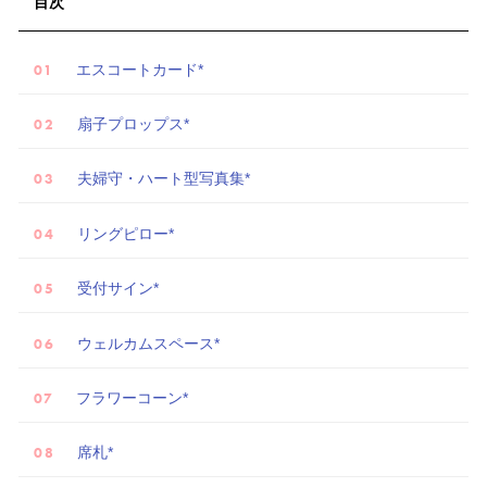
試
目次
着
レ
エスコートカード*
ポ
扇子プロップス*
夫婦守・ハート型写真集*
リングピロー*
受付サイン*
ウェルカムスペース*
フラワーコーン*
席札*