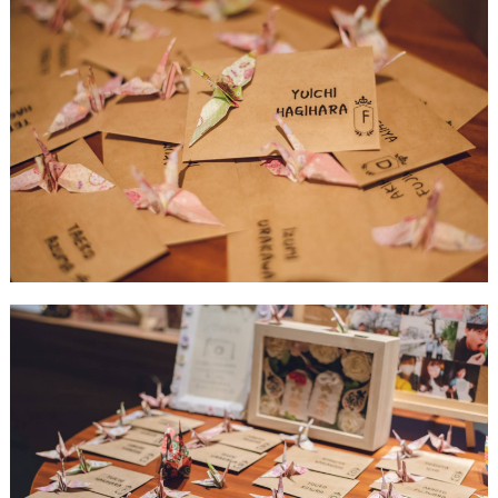
ウ
エ
デ
ィ
ン
グ
ア
イ