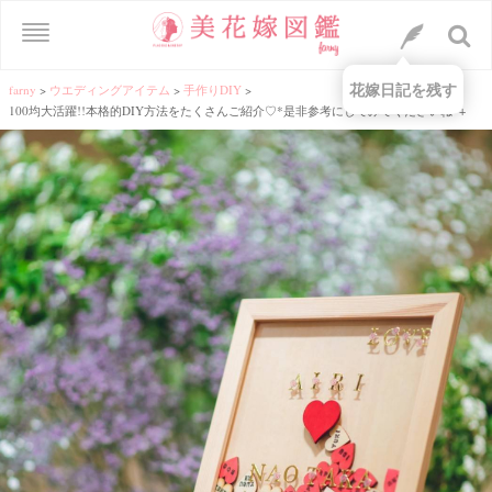
花嫁日記を残す
farny
>
ウエディングアイテム
>
手作りDIY
>
100均大活躍!!本格的DIY方法をたくさんご紹介♡*是非参考にしてみてくださいね*+