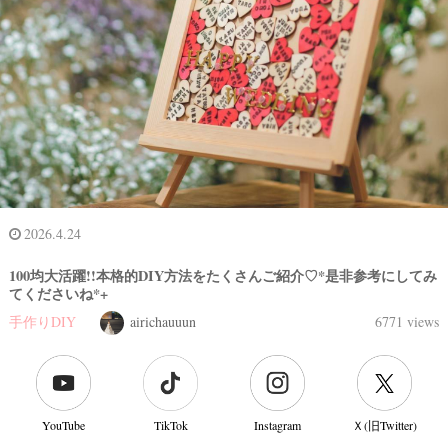
2026.4.24
100均大活躍!!本格的DIY方法をたくさんご紹介♡*是非参考にしてみ
結
てくださいね*+
婚
手作りDIY
airichauuun
6771 views
式
当
日
YouTube
TikTok
Instagram
Ｘ(旧Twitter)