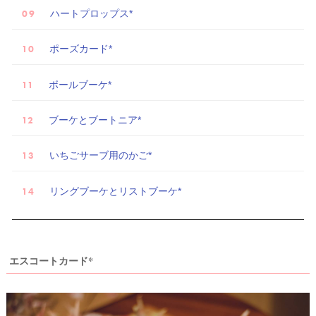
ハートプロップス*
ウ
ポーズカード*
ェ
デ
ボールブーケ*
ィ
ン
ブーケとブートニア*
グ
フ
いちごサーブ用のかご*
ォ
リングブーケとリストブーケ*
ト
エスコートカード*