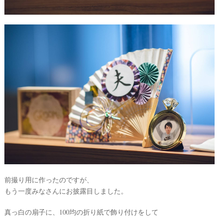
L
E
&
D
R
E
S
S
Y
公
式
サ
イ
ト
▶
前撮り用に作ったのですが、
もう一度みなさんにお披露目しました。
真っ白の扇子に、100均の折り紙で飾り付けをして