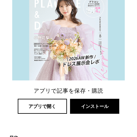
ト
婚
アプリで記事を保存・購読
アプリで開く
インストール