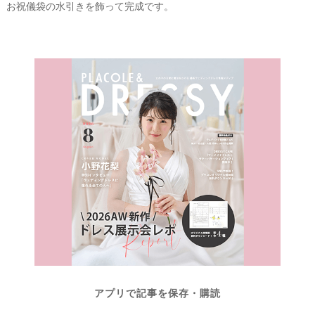
お祝儀袋の水引きを飾って完成です。
最
プ
プ
新
ラ
ラ
ド
ン
ン
レ
ナ
ナ
ス
ー
ー
記
ラ
レ
事
ン
ポ
を
キ
を
ン
見
グ
る
アプリで記事を保存・購読