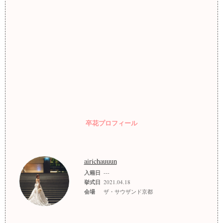
卒花プロフィール
airichauuun
入籍日
---
挙式日
2021.04.18
会場
ザ・サウザンド京都