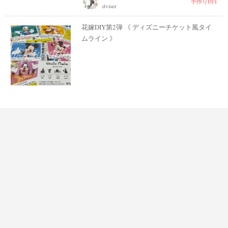
手作りDIY
dviser
花嫁DIY第2弾 《 ディズニーチケット風タイ
ムライン 》
手作りDIY
Yuka wedding