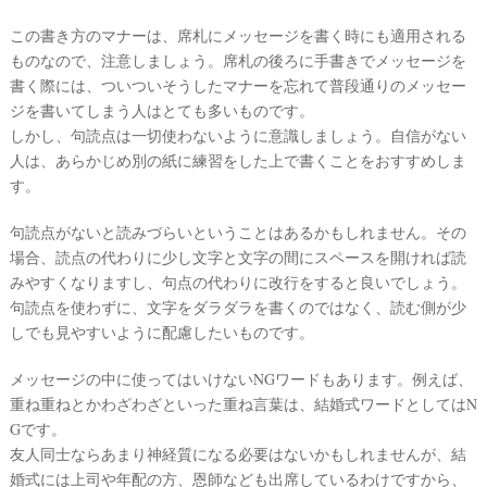
この書き方のマナーは、席札にメッセージを書く時にも適用される
ものなので、注意しましょう。席札の後ろに手書きでメッセージを
最
プ
プ
新
ラ
ラ
書く際には、ついついそうしたマナーを忘れて普段通りのメッセー
ド
ン
ン
ジを書いてしまう人はとても多いものです。
レ
ナ
ナ
しかし、句読点は一切使わないように意識しましょう。自信がない
ス
ー
ー
記
ラ
レ
人は、あらかじめ別の紙に練習をした上で書くことをおすすめしま
事
ン
ポ
す。
を
キ
を
c
ン
見
句読点がないと読みづらいということはあるかもしれません。その
h
グ
る
e
場合、読点の代わりに少し文字と文字の間にスペースを開ければ読
c
みやすくなりますし、句点の代わりに改行をすると良いでしょう。
k
句読点を使わずに、文字をダラダラを書くのではなく、読む側が少
しでも見やすいように配慮したいものです。
メッセージの中に使ってはいけないNGワードもあります。例えば、
重ね重ねとかわざわざといった重ね言葉は、結婚式ワードとしてはN
Gです。
友人同士ならあまり神経質になる必要はないかもしれませんが、結
婚式には上司や年配の方、恩師なども出席しているわけですから、