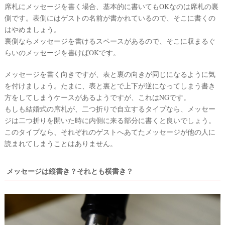
席札にメッセージを書く場合、基本的に書いてもOKなのは席札の裏
側です。表側にはゲストの名前が書かれているので、そこに書くの
はやめましょう。
裏側ならメッセージを書けるスペースがあるので、そこに収まるぐ
らいのメッセージを書けばOKです。
メッセージを書く向きですが、表と裏の向きが同じになるように気
ウ
を付けましょう。たまに、表と裏とで上下が逆になってしまう書き
方をしてしまうケースがあるようですが、これはNGです。
ェ
もしも結婚式の席札が、二つ折りで自立するタイプなら、メッセー
デ
ジは二つ折りを開いた時に内側に来る部分に書くと良いでしょう。
ィ
このタイプなら、それぞれのゲストへあてたメッセージが他の人に
ン
読まれてしまうことはありません。
グ
フ
メッセージは縦書き？それとも横書き？
ォ
ト