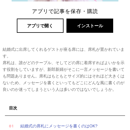
アプリで記事を保存・購読
アプリで開く
インストール
結婚式に出席してくれるゲストが座る席には、席札が置かれていま
す。
席札は、誰がどのテーブル、そしてどの席に着席すればよいかを示
リ
す役割をしていますが、新郎新婦がそこに一言メッセージを書いて
も問題ありません。席札はもともとサイズ的にはそれほど大きくは
ゾ
ないため、メッセージを書くといってもどこにどんな風に書くのが
ー
良いのか迷ってしまうという人は多いのではないでしょうか。
ト
婚
目次
結婚式の席札にメッセージを書くのはOK?