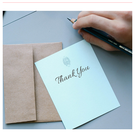
着
レ
ポ