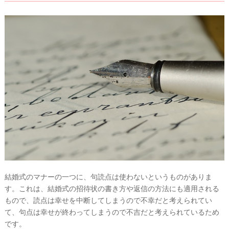
&
D
R
E
S
S
Y
公
式
サ
イ
ト
▶
結婚式のマナーの一つに、句読点は使わないというものがありま
す。これは、結婚式の招待状の書き方や返信の方法にも適用される
もので、読点は幸せを中断してしまうので不幸だと考えられてい
て、句点は幸せが終わってしまうので不吉だと考えられているため
です。