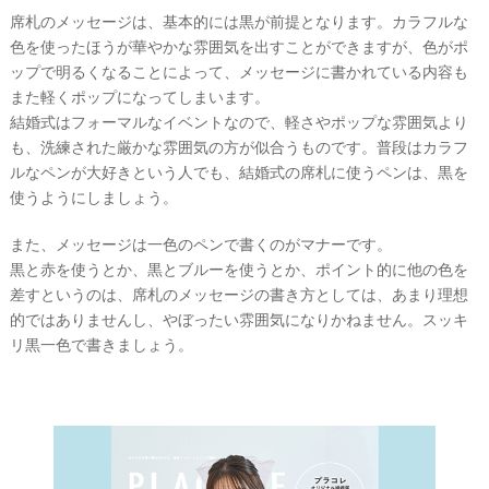
席札のメッセージは、基本的には黒が前提となります。カラフルな
#
沖
色を使ったほうが華やかな雰囲気を出すことができますが、色がポ
縄
ップで明るくなることによって、メッセージに書かれている内容も
#
また軽くポップになってしまいます。
ビ
結婚式はフォーマルなイベントなので、軽さやポップな雰囲気より
ー
も、洗練された厳かな雰囲気の方が似合うものです。普段はカラフ
チ
フ
ルなペンが大好きという人でも、結婚式の席札に使うペンは、黒を
ォ
使うようにしましょう。
ト
また、メッセージは一色のペンで書くのがマナーです。
黒と赤を使うとか、黒とブルーを使うとか、ポイント的に他の色を
差すというのは、席札のメッセージの書き方としては、あまり理想
的ではありませんし、やぼったい雰囲気になりかねません。スッキ
リ黒一色で書きましょう。
結
婚
の