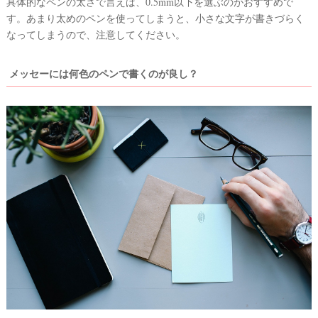
具体的なペンの太さで言えば、0.5mm以下を選ぶのがおすすめで
#
す。あまり太めのペンを使ってしまうと、小さな文字が書きづらく
プ
ウ
レ
なってしまうので、注意してください。
エ
花
嫁
デ
メッセーには何色のペンで書くのが良し？
#
ィ
卒
ン
花
グ
#
ア
ウ
ェ
イ
ル
カ
テ
ム
ス
ム
ペ
ー
ス
#
プ
チ
ギ
フ
ト