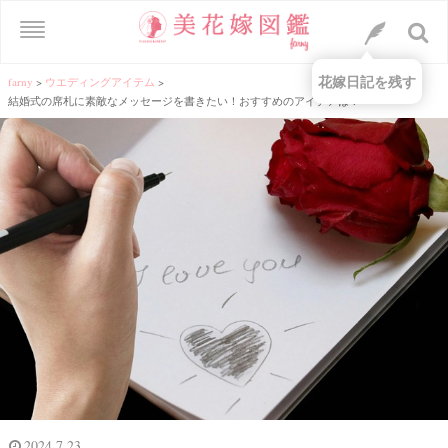
花嫁日記を残す
farny
>
ウエディングアイテム
>
結婚式の席札に素敵なメッセージを書きたい！おすすめのアイデアは？
2024.7.23