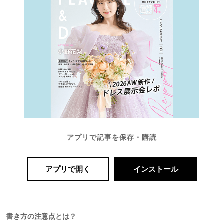
段
取
り
アプリで記事を保存・購読
アプリで開く
インストール
P
L
A
C
O
L
書き方の注意点とは？
E