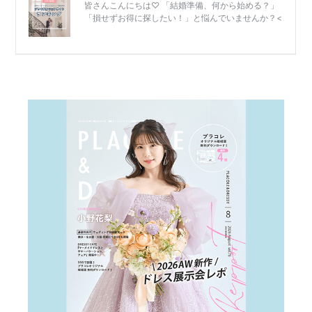
結
婚
式
当
日